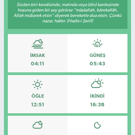
Sizden biri kendisinde, malında veya (din) kardeşinde
hoşuna giden bir şey görürse "mâşâallah, bârekallâh,
Sağlık
Allah mübarek etsin" diyerek bereketle dua etsin. Çünkü
nazar, haktır. (Hadis-i Şerif)
Spor
Tarih - Kültür - Sanat - Turizm
İMSAK
GÜNEŞ
Yaşam
04:11
05:43
ÖĞLE
İKINDI
12:51
16:38