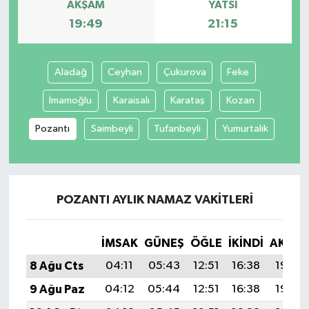
AKŞAM
YATSI
19:49
21:15
Aladağ
Ceyhan
Çukurova
Feke
İmamoğlu
Karaisalı
Karataş
Kozan
Pozantı
Saimbeyli
Tufanbeyli
Yumurtalık
POZANTI AYLIK NAMAZ VAKITLERI
İMSAK
GÜNEŞ
ÖĞLE
İKINDI
AKŞA
8 Ağu Cts
04:11
05:43
12:51
16:38
19:49
9 Ağu Paz
04:12
05:44
12:51
16:38
19:48