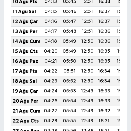
10 Ağu Pts
04:13
05:45
12:51
16:38
19:47
11 Ağu Sal
04:15
05:46
12:51
16:37
19:46
12 Ağu Çar
04:16
05:47
12:51
16:37
19:45
13 Ağu Per
04:17
05:48
12:51
16:36
19:43
14 Ağu Cum
04:18
05:49
12:50
16:36
19:42
15 Ağu Cts
04:20
05:49
12:50
16:35
19:41
16 Ağu Paz
04:21
05:50
12:50
16:35
19:40
17 Ağu Pts
04:22
05:51
12:50
16:34
19:38
18 Ağu Sal
04:23
05:52
12:50
16:34
19:37
19 Ağu Çar
04:24
05:53
12:49
16:33
19:36
20 Ağu Per
04:26
05:54
12:49
16:33
19:35
21 Ağu Cum
04:27
05:54
12:49
16:32
19:33
22 Ağu Cts
04:28
05:55
12:49
16:31
19:32
23 Ağu Paz
04:29
05:56
12:48
16:31
19:31