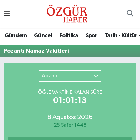
Alısveriş
MODA - GÜZELLİK
Nöbetçi Eczaneler
Gündem
Güncel
Politika
Spor
Tarih - Kültür 
Bilim / Teknoloji
Hava Durumu
Pozantı Namaz Vakitleri
Eğitim
Namaz Vakitleri
Ekonomi
Trafik Durumu
Adana
Güncel
Süper Lig Puan Durumu ve Fikstür
ÖĞLE VAKTİNE KALAN SÜRE
01:01:13
Gündem
Tüm Manşetler
8 Ağustos 2026
Magazin
Son Dakika Haberleri
25 Safer 1448
Politika
Haber Arşivi