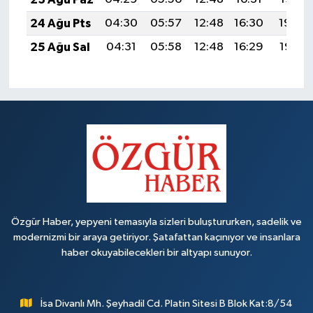
24 Ağu Pts
04:30
05:57
12:48
16:30
19:29
25 Ağu Sal
04:31
05:58
12:48
16:29
19:28
Özgür Haber, yepyeni temasıyla sizleri buluştururken, sadelik ve
modernizmi bir araya getiriyor. Şatafattan kaçınıyor ve insanlara
haber okuyabilecekleri bir altyapı sunuyor.
İsa Divanlı Mh. Şeyhadil Cd. Platin Sitesi B Blok Kat:8/54