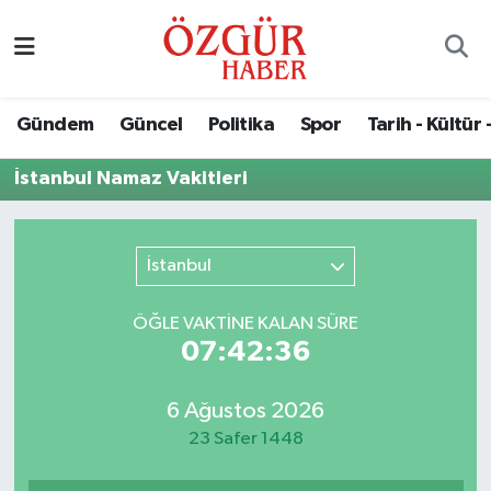
Alısveriş
MODA - GÜZELLİK
Nöbetçi Eczaneler
Gündem
Güncel
Politika
Spor
Tarih - Kültür 
Bilim / Teknoloji
Hava Durumu
İstanbul Namaz Vakitleri
Eğitim
Namaz Vakitleri
Ekonomi
Trafik Durumu
İstanbul
Güncel
Süper Lig Puan Durumu ve Fikstür
ÖĞLE VAKTİNE KALAN SÜRE
07:42:36
Gündem
Tüm Manşetler
6 Ağustos 2026
Magazin
Son Dakika Haberleri
23 Safer 1448
Politika
Haber Arşivi