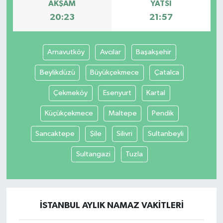
AKŞAM
YATSI
20:23
21:57
Arnavutköy
Avcılar
Başakşehir
Beylikdüzü
Büyükçekmece
Çatalca
Çekmeköy
Esenyurt
Kartal
Küçükçekmece
Maltepe
Pendik
Sancaktepe
Şile
Silivri
Sultanbeyli
Sultangazi
Tuzla
İSTANBUL AYLIK NAMAZ VAKITLERI