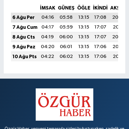
İMSAK
GÜNEŞ
ÖĞLE
İKINDI
AKŞAM
6 Ağu Per
04:16
05:58
13:15
17:08
20:23
7 Ağu Cum
04:17
05:59
13:15
17:07
20:21
8 Ağu Cts
04:19
06:00
13:15
17:07
20:20
9 Ağu Paz
04:20
06:01
13:15
17:06
20:19
10 Ağu Pts
04:22
06:02
13:15
17:06
20:18
Özgür Haber, yepyeni temasıyla sizleri buluştururken, sadelik ve