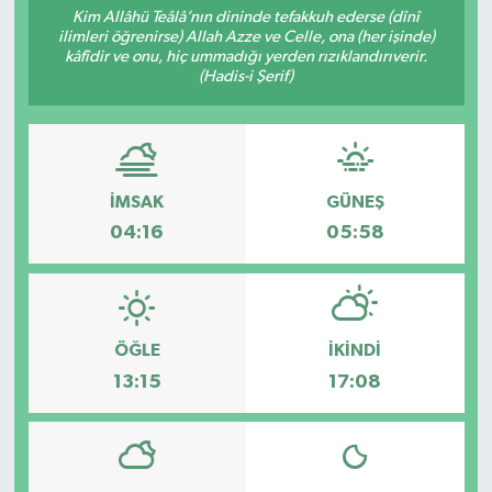
Kim Allâhü Teâlâ’nın dininde tefakkuh ederse (dînî
ilimleri öğrenirse) Allah Azze ve Celle, ona (her işinde)
Sağlık
kâfîdir ve onu, hiç ummadığı yerden rızıklandırıverir.
(Hadis-i Şerif)
Spor
Tarih - Kültür - Sanat - Turizm
İMSAK
GÜNEŞ
Yaşam
04:16
05:58
ÖĞLE
İKINDI
13:15
17:08