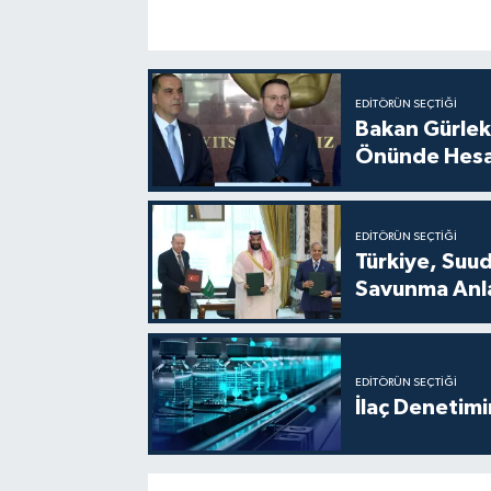
EDITÖRÜN SEÇTIĞI
Bakan Gürlek
Önünde Hesa
EDITÖRÜN SEÇTIĞI
Türkiye, Suu
Savunma Anla
EDITÖRÜN SEÇTIĞI
İlaç Denetim