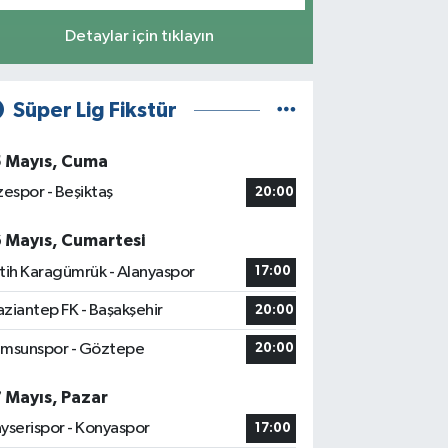
Detaylar için tıklayın
Süper Lig Fikstür
5 Mayıs, Cuma
zespor - Beşiktaş
20:00
6 Mayıs, Cumartesi
tih Karagümrük - Alanyaspor
17:00
ziantep FK - Başakşehir
20:00
msunspor - Göztepe
20:00
7 Mayıs, Pazar
yserispor - Konyaspor
17:00