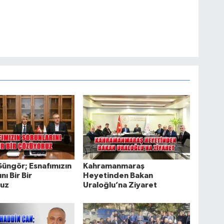
üngör; Esnafımızın
Kahramanmaraş
nı Bir Bir
Heyetinden Bakan
uz
Uraloğlu’na Ziyaret