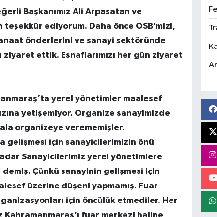
Fe
ğerli Başkanımız Ali Arpasatan ve
için teşekkür ediyorum. Daha önce OSB’mizi,
Tr
kanaat önderlerini ve sanayi sektöründe
Ka
ziyaret ettik. Esnaflarımızı her gün ziyaret
An
manmaraş’ta yerel yönetimler maalesef
ızına yetişemiyor. Organize sanayimizde
 hala organizeye verememişler.
gelişmesi için sanayicilerimizin önü
adar Sanayicilerimiz yerel yönetimlere
demiş. Çünkü sanayinin gelişmesi için
lesef üzerine düşeni yapmamış. Fuar
ganizasyonları için öncülük etmediler. Her
Biz Kahramanmaraş’ı fuar merkezi haline