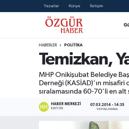
Yazarlar
Künye
İletişim
Alısveriş
MODA - GÜZELLİK
Nöbetçi Eczaneler
G
Bilim / Teknoloji
Hava Durumu
HABERLER
POLITIKA
Eğitim
Namaz Vakitleri
Temizkan, Ya
Ekonomi
Trafik Durumu
MHP Onikişubat Belediye Baş
Güncel
Süper Lig Puan Durumu ve Fikstür
Derneği (KASİAD)’ın misafiri 
sıralamasında 60-70’li en alt 
Gündem
Tüm Manşetler
HABER MERKEZI
07.03.2014 - 14:35
EDITÖR
Magazin
Son Dakika Haberleri
YAYINLANMA
Politika
Haber Arşivi