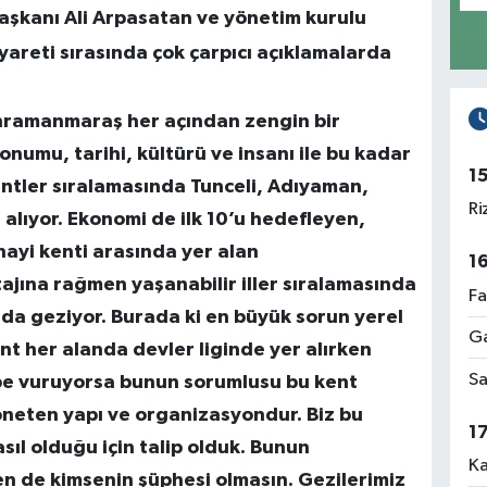
Başkanı Ali Arpasatan ve yönetim kurulu
yareti sırasında çok çarpıcı açıklamalarda
hramanmaraş her açından zengin bir
konumu, tarihi, kültürü ve insanı ile bu kadar
1
kentler sıralamasında Tunceli, Adıyaman,
Ri
r alıyor. Ekonomi de ilk 10’u hedefleyen,
nayi kenti arasında yer alan
1
jına rağmen yaşanabilir iller sıralamasında
Fa
da geziyor. Burada ki en büyük sorun yerel
Ga
nt her alanda devler liginde yer alırken
Sa
ibe vuruyorsa bunun sorumlusu bu kent
öneten yapı ve organizasyondur. Biz bu
1
asıl olduğu için talip olduk. Bunun
Ka
 de kimsenin şüphesi olmasın. Gezilerimiz