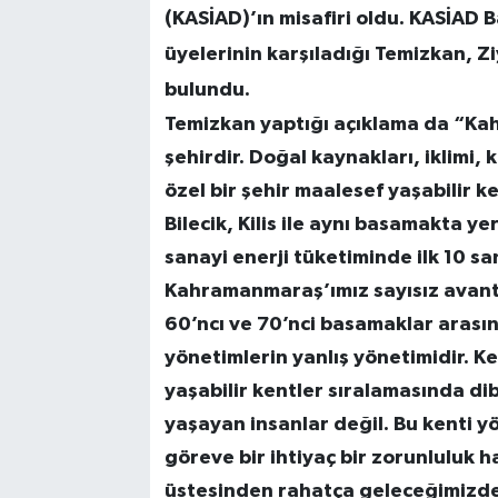
(KASİAD)’ın misafiri oldu. KASİAD 
üyelerinin karşıladığı Temizkan, Zi
bulundu.
Temizkan yaptığı açıklama da “Ka
şehirdir. Doğal kaynakları, iklimi, 
özel bir şehir maalesef yaşabilir 
Bilecik, Kilis ile aynı basamakta ye
sanayi enerji tüketiminde ilk 10 sa
Kahramanmaraş’ımız sayısız avanta
60’ncı ve 70’nci basamaklar arasın
yönetimlerin yanlış yönetimidir. Ke
yaşabilir kentler sıralamasında d
yaşayan insanlar değil. Bu kenti y
göreve bir ihtiyaç bir zorunluluk h
üstesinden rahatça geleceğimizden