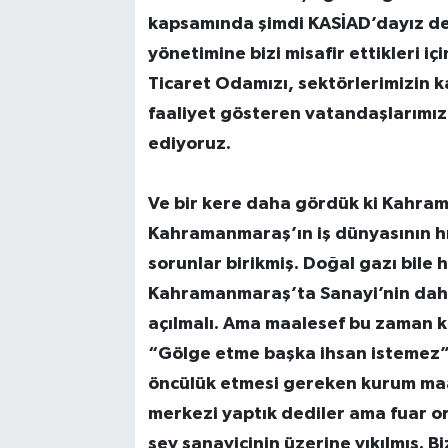
kapsamında şimdi KASİAD’dayız de
yönetimine bizi misafir ettikleri 
Ticaret Odamızı, sektörlerimizin 
faaliyet gösteren vatandaşlarımızı 
ediyoruz.
Ve bir kere daha gördük ki Kahra
Kahramanmaraş’ın iş dünyasının h
sorunlar birikmiş. Doğal gazı bile
Kahramanmaraş’ta Sanayi’nin daha 
açılmalı. Ama maalesef bu zaman k
“Gölge etme başka ihsan istemez” 
öncülük etmesi gereken kurum maa
merkezi yaptık dediler ama fuar or
şey sanayicinin üzerine yıkılmış. 