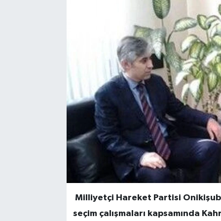
Sağlık
Spor
Tarih - Kültür - Sanat - Turizm
Yaşam
Milliyetçi Hareket Partisi Onikiş
seçim çalışmaları kapsamında Kah