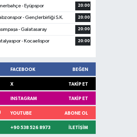
nerbahçe - Eyüpspor
20:00
abzonspor - Gençlerbirliği S.K.
20:00
sımpaşa - Galatasaray
20:00
talyaspor - Kocaelispor
20:00
FACEBOOK
BEĞEN
X
TAKIP ET
INSTAGRAM
TAKIP ET
YOUTUBE
ABONE OL
+90 538 526 8973
İLETIŞIM