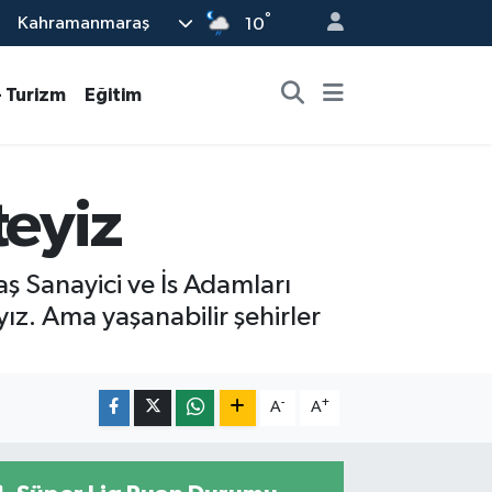
°
Kahramanmaraş
10
- Turizm
Eğitim
teyiz
 Sanayici ve İs Adamları
ız. Ama yaşanabilir şehirler
-
+
A
A