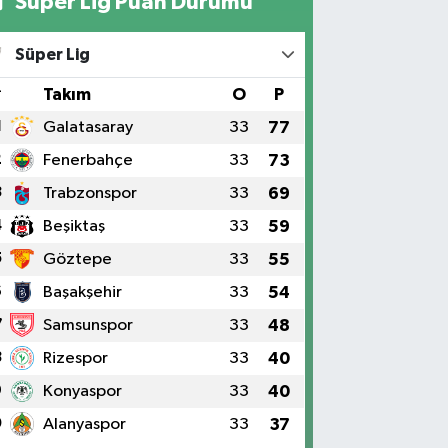
Süper Lig Puan Durumu
Süper Lig
#
Takım
O
P
1
Galatasaray
33
77
2
Fenerbahçe
33
73
3
Trabzonspor
33
69
4
Beşiktaş
33
59
5
Göztepe
33
55
6
Başakşehir
33
54
7
Samsunspor
33
48
8
Rizespor
33
40
9
Konyaspor
33
40
0
Alanyaspor
33
37