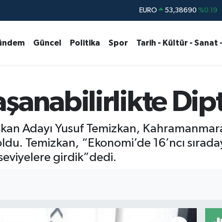
STERLİN
61,60380
%0.18
G.ALTIN
6862,09000
%0.19
ündem
Güncel
Politika
Spor
Tarih - Kültür - Sanat 
BİST100
14.598,00
%0
BITCOIN
79.591,74
%-1.82
DOLAR
45,43620
%0.02
şanabilirlikte Dip
EURO
53,38690
%0.19
kan Adayı Yusuf Temizkan, Kahramanmaraş
oldu. Temizkan, “Ekonomi’de 16’ncı sıraday
seviyelere girdik”dedi.