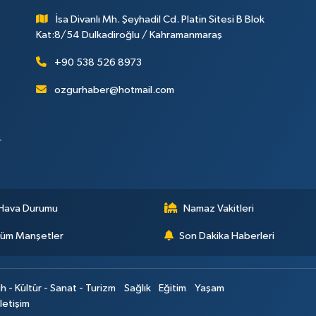
İsa Divanlı Mh. Şeyhadil Cd. Platin Sitesi B Blok
Kat:8/54 Dulkadiroğlu / Kahramanmaraş
+90 538 526 8973
ozgurhaber@hotmail.com
r
Hava Durumu
Namaz Vakitleri
üm Manşetler
Son Dakika Haberleri
ih - Kültür - Sanat - Turizm
Sağlık
Eğitim
Yaşam
İletişim