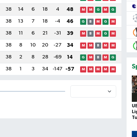
38
14
6
18
4
48
M
M
G
M
G
38
13
7
18
-4
46
G
B
M
G
M
38
11
6
21
-31
39
M
B
M
G
M
38
8
10
20
-27
34
M
M
B
M
M
38
2
8
28
-69
14
G
M
B
M
G
S
38
1
3
34
-147
-57
M
M
M
M
M
U
Li
Tu