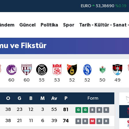
STERLİN
61,60380
%0.18
G.ALTIN
6862,09000
%0.19
ündem
Güncel
Politika
Spor
Tarih - Kültür - Sanat 
BİST100
14.598,00
%0
BITCOIN
79.591,74
%-1.82
mu ve Fikstür
DOLAR
45,43620
%0.02
60
60
55
53
52
52
50
49
O
G
B
M
Av
P
Form
38
23
12
3
55
81
G
G
B
B
B
38
21
11
6
39
74
B
B
M
B
B