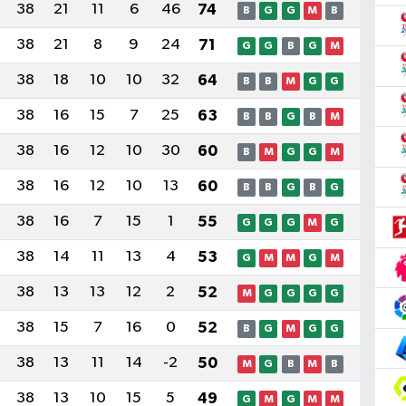
38
21
11
6
46
74
B
G
G
M
B
38
21
8
9
24
71
G
G
B
G
M
38
18
10
10
32
64
B
B
M
G
G
38
16
15
7
25
63
B
B
G
B
M
38
16
12
10
30
60
B
M
G
G
M
38
16
12
10
13
60
B
B
G
B
G
38
16
7
15
1
55
G
G
G
M
G
38
14
11
13
4
53
G
M
M
G
M
38
13
13
12
2
52
M
G
G
G
G
38
15
7
16
0
52
B
G
M
G
G
38
13
11
14
-2
50
M
G
B
M
B
38
13
10
15
5
49
G
M
G
M
M