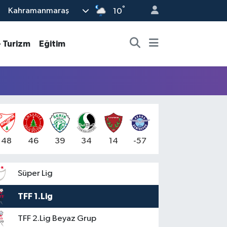
°
Kahramanmaraş
10
- Turizm
Eğitim
48
46
39
34
14
-57
Süper Lig
TFF 1.Lig
TFF 2.Lig Beyaz Grup