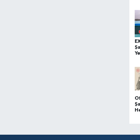
E
Şa
Ye
O
Şa
H
K
!