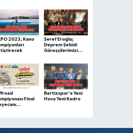
Turnuvası İle
Kutladı
XPO 2023, Kano
Şeref Eroğlu;
mpiyonları
Deprem Şehidi
tiştirecek
Güreşçilerimizi
Unutmayacağız
ffroad
Bertizspor’a Yeni
mpiyonası Final
Hoca Yeni Kadro
eyecanı
ahramanmaraş’ta