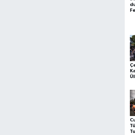
du
F
ot
do
g
Ç
Ka
Ül
S
Eş
C
Tü
T