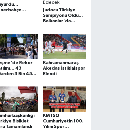
yurdu...
enerbahçe
Judocu Türkiye
obüsüne saldırı
Şampiyonu Oldu...
syasında yeni
Balkanlar'da
elişme
Türkiye'yi Temsil
Edecek
eşme'de Rekor
Kahramanmaraş
tılım... 43
Akedaş İstiklalspor
keden 3 Bin 450
Elendi
porcu Rüzgar
liğinde Koştu
umhurbaşkanlığı
KMTSO
rkiye Bisiklet
Cumhuriyetin 100.
uru Tamamlandı
Yılını Spor