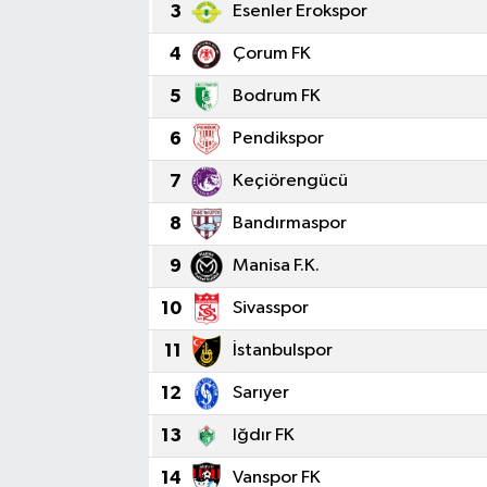
3
Esenler Erokspor
Sağlık
4
Çorum FK
Spor
5
Bodrum FK
6
Pendikspor
Tarih - Kültür - Sanat - Turizm
7
Keçiörengücü
Yaşam
8
Bandırmaspor
9
Manisa F.K.
10
Sivasspor
11
İstanbulspor
12
Sarıyer
13
Iğdır FK
14
Vanspor FK