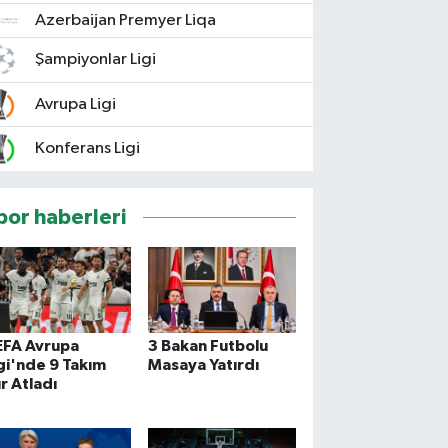
Azerbaijan Premyer Liqa
Şampiyonlar Ligi
Avrupa Ligi
Konferans Ligi
por haberleri
EFA Avrupa
3 Bakan Futbolu
gi'nde 9 Takım
Masaya Yatırdı
r Atladı