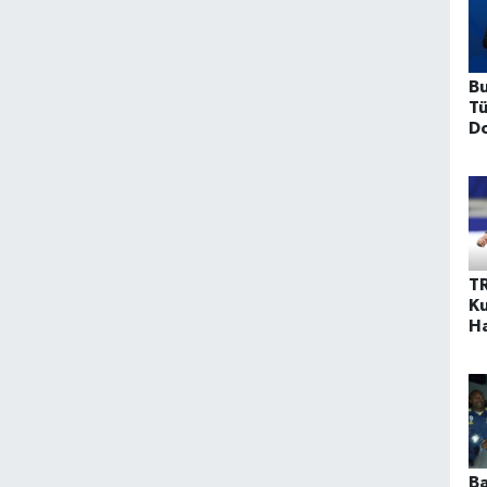
Bu
Tü
Do
Ya
Yü
T
Ku
Ha
İl
Ek
B