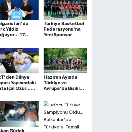
lgaristan'da
Türkiye Basketbol
rk Yıldız
Federasyonu'na
ğuyor... 17
Yeni Sponsor
şında A Takıma
kseldi
RT'den Dünya
Haziran Ayında
pası Yayınındaki
Türkiye ve
ta İçin Özür...
Avrupa'da Bisiklet
gili Spiker Yayın
Turu Coşkusu
ibinden Çekildi
Zirveye Çıkacak!
akan Gürlek