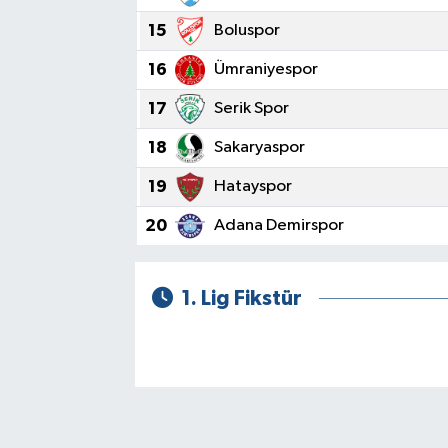
15
Boluspor
16
Ümraniyespor
17
Serik Spor
18
Sakaryaspor
19
Hatayspor
20
Adana Demirspor
1. Lig Fikstür