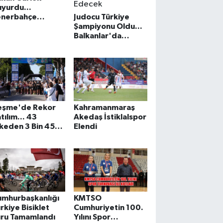
yurdu...
enerbahçe
Judocu Türkiye
obüsüne saldırı
Şampiyonu Oldu...
syasında yeni
Balkanlar'da
elişme
Türkiye'yi Temsil
Edecek
eşme'de Rekor
Kahramanmaraş
tılım... 43
Akedaş İstiklalspor
keden 3 Bin 450
Elendi
porcu Rüzgar
liğinde Koştu
umhurbaşkanlığı
KMTSO
rkiye Bisiklet
Cumhuriyetin 100.
uru Tamamlandı
Yılını Spor