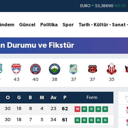
EURO
53,38690
%0.19
STERLİN
61,60380
%0.18
G.ALTIN
6862,09000
%0.19
ündem
Güncel
Politika
Spor
Tarih - Kültür - Sanat 
BİST100
14.598,00
%0
BITCOIN
79.591,74
%-1.82
an Durumu ve Fikstür
DOLAR
45,43620
%0.02
9
43
40
38
37
37
35
O
G
B
M
Av
P
Form
30
18
8
4
23
62
M
G
G
G
G
30
18
7
5
34
61
G
G
G
G
G