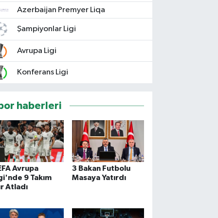
Azerbaijan Premyer Liqa
Şampiyonlar Ligi
Avrupa Ligi
Konferans Ligi
por haberleri
EFA Avrupa
3 Bakan Futbolu
gi'nde 9 Takım
Masaya Yatırdı
r Atladı