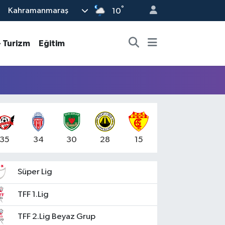
°
Kahramanmaraş
10
- Turizm
Eğitim
35
34
30
28
15
Süper Lig
TFF 1.Lig
TFF 2.Lig Beyaz Grup