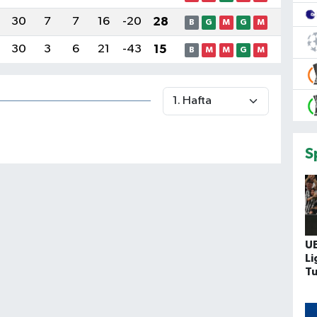
30
7
7
16
-20
28
B
G
M
G
M
30
3
6
21
-43
15
B
M
M
G
M
S
U
Li
Tu