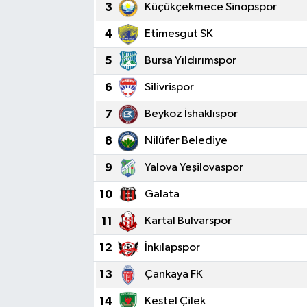
3
Küçükçekmece Sinopspor
Sağlık
4
Etimesgut SK
Spor
5
Bursa Yıldırımspor
6
Silivrispor
Tarih - Kültür - Sanat - Turizm
7
Beykoz İshaklıspor
Yaşam
8
Nilüfer Belediye
9
Yalova Yeşilovaspor
10
Galata
11
Kartal Bulvarspor
12
İnkılapspor
13
Çankaya FK
14
Kestel Çilek