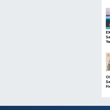
E
Şa
Ye
O
Şa
H
K
!