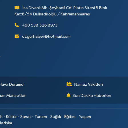
İsa Divanlı Mh. Şeyhadil Cd. Platin Sitesi B Blok
Kat:8/54 Dulkadiroğlu / Kahramanmaraş
+90 538 526 8973
ozgurhaber@hotmail.com
r
Hava Durumu
Namaz Vakitleri
üm Manşetler
Son Dakika Haberleri
ih - Kültür - Sanat - Turizm
Sağlık
Eğitim
Yaşam
İletişim