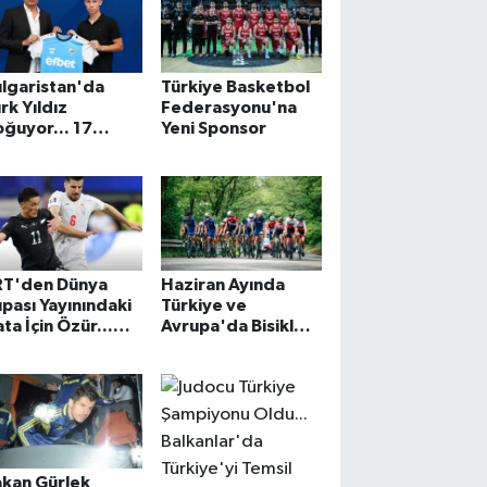
lgaristan'da
Türkiye Basketbol
rk Yıldız
Federasyonu'na
ğuyor... 17
Yeni Sponsor
şında A Takıma
kseldi
RT'den Dünya
Haziran Ayında
pası Yayınındaki
Türkiye ve
ta İçin Özür...
Avrupa'da Bisiklet
gili Spiker Yayın
Turu Coşkusu
ibinden Çekildi
Zirveye Çıkacak!
akan Gürlek