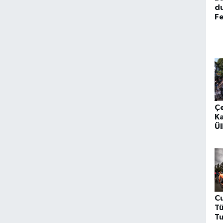
du
F
ot
do
g
Ç
Ka
Ül
S
Eş
C
Tü
T