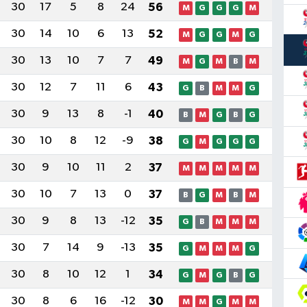
30
17
5
8
24
56
M
G
G
G
M
30
14
10
6
13
52
M
G
G
M
G
30
13
10
7
7
49
M
G
M
B
M
30
12
7
11
6
43
G
B
M
M
G
30
9
13
8
-1
40
B
M
G
B
G
30
10
8
12
-9
38
G
M
G
G
G
30
9
10
11
2
37
M
M
M
M
M
30
10
7
13
0
37
B
G
M
B
M
30
9
8
13
-12
35
G
B
M
M
M
30
7
14
9
-13
35
G
M
M
M
G
30
8
10
12
1
34
G
M
G
B
G
30
8
6
16
-12
30
M
M
G
M
M