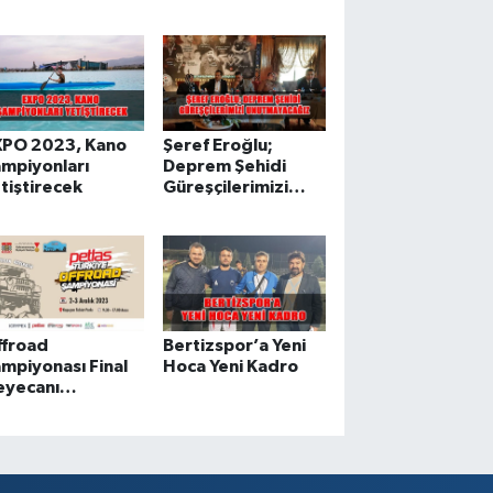
Turnuvası İle
Kutladı
XPO 2023, Kano
Şeref Eroğlu;
mpiyonları
Deprem Şehidi
tiştirecek
Güreşçilerimizi
Unutmayacağız
ffroad
Bertizspor’a Yeni
mpiyonası Final
Hoca Yeni Kadro
eyecanı
ahramanmaraş’ta