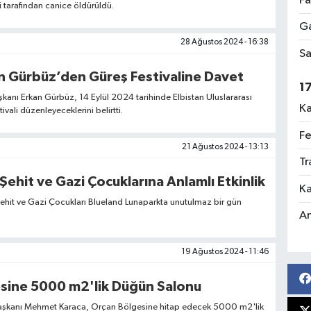
Fa
i tarafından canice öldürüldü.
Ga
28 Ağustos 2024 - 16:38
Sa
n Gürbüz’den Güreş Festivaline Davet
1
şkanı Erkan Gürbüz, 14 Eylül 2024 tarihinde Elbistan Uluslararası
Ka
vali düzenleyeceklerini belirtti.
Fe
21 Ağustos 2024 - 13:13
Tr
Şehit ve Gazi Çocuklarına Anlamlı Etkinlik
Ka
hit ve Gazi Çocukları Blueland Lunaparkta unutulmaz bir gün
An
19 Ağustos 2024 - 11:46
Orçan Bölgesine 5000 m2'lik Düğün Salonu
aşkanı Mehmet Karaca, Orçan Bölgesine hitap edecek 5000 m2'lik