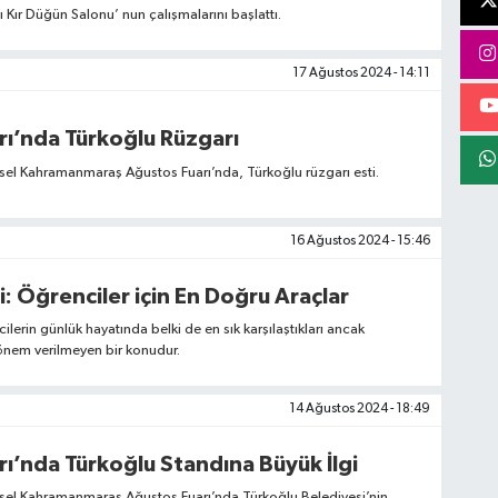
 Kır Düğün Salonu’ nun çalışmalarını başlattı.
17 Ağustos 2024 - 14:11
rı’nda Türkoğlu Rüzgarı
sel Kahramanmaraş Ağustos Fuarı’nda, Türkoğlu rüzgarı esti.
16 Ağustos 2024 - 15:46
: Öğrenciler için En Doğru Araçlar
lerin günlük hayatında belki de en sık karşılaştıkları ancak
 önem verilmeyen bir konudur.
14 Ağustos 2024 - 18:49
Ağustos Fuarı’nda Türkoğlu Standına Büyük İlgi
ksel Kahramanmaraş Ağustos Fuarı’nda Türkoğlu Belediyesi’nin