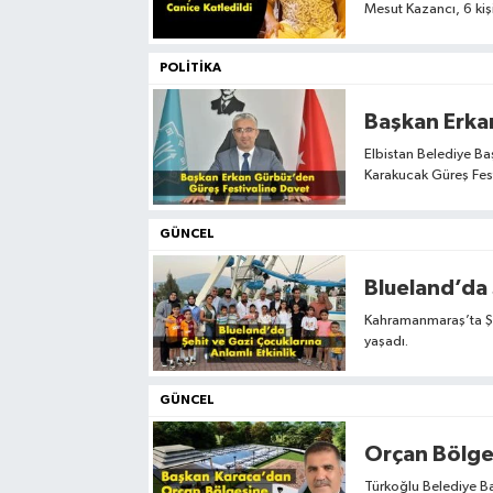
Mesut Kazancı, 6 kiş
POLITIKA
Başkan Erka
Elbistan Belediye Ba
Karakucak Güreş Festi
GÜNCEL
Blueland’da 
Kahramanmaraş’ta Şe
yaşadı.
GÜNCEL
Türkoğlu Belediye B