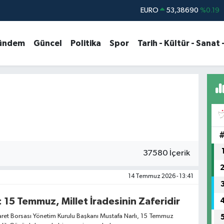
EURO
53,38690
%0.19
STERLİN
61,60380
%0.18
ündem
Güncel
Politika
Spor
Tarih - Kültür - Sanat 
G.ALTIN
6862,09000
%0.19
BİST100
14.598,00
%0
BITCOIN
79.591,74
%-1.82
DOLAR
45,43620
%0.02
37580 İçerik
14 Temmuz 2026 - 13:41
: 15 Temmuz, Millet İradesinin Zaferidir
et Borsası Yönetim Kurulu Başkanı Mustafa Narlı, 15 Temmuz