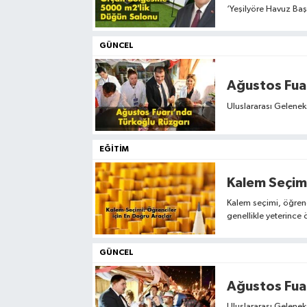
‘Yeşilyöre Havuz Başı
GÜNCEL
Ağustos Fua
Uluslararası Gelenek
EĞITIM
Kalem Seçimi
Kalem seçimi, öğrenci
genellikle yeterince
GÜNCEL
Uluslararası Gelene