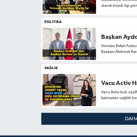
standı büyük ilgi gör
POLITIKA
Başkan Aydo
Yeniden Refah Parti
Başkanı Mehmet Karac
SAĞLIK
Vacu Activ Hı
Vacu Activ hızlı zayı
kalmadan sağlıklı be
Cennet Yaşar’ın klini
DAHA