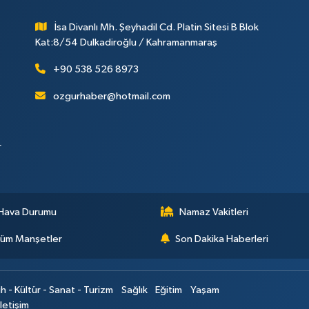
İsa Divanlı Mh. Şeyhadil Cd. Platin Sitesi B Blok
Kat:8/54 Dulkadiroğlu / Kahramanmaraş
+90 538 526 8973
ozgurhaber@hotmail.com
r
Hava Durumu
Namaz Vakitleri
üm Manşetler
Son Dakika Haberleri
ih - Kültür - Sanat - Turizm
Sağlık
Eğitim
Yaşam
İletişim