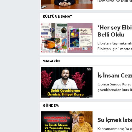
Demokrasi ve Millî Bi
Sağlık
KÜLTÜR & SANAT
Spor
‘Her şey Elbi
Belli Oldu
Tarih - Kültür - Sanat - Turizm
Elbistan Kaymakamlığ
Elbistan için” mottos
takvimi açıklandı.
Yaşam
MAGAZIN
İş İnsanı Ce
Gonca Sürücü Kursu Y
çocuklarından kurs ü
GÜNDEM
Kahramanmaraş’ta çok