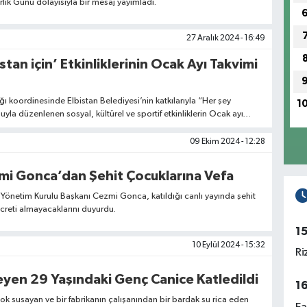
rlik Günü dolayısıyla bir mesaj yayımladı.
27 Aralık 2024 - 16:49
stan için’ Etkinliklerinin Ocak Ayı Takvimi
ı koordinesinde Elbistan Belediyesi’nin katkılarıyla “Her şey
1
uyla düzenlenen sosyal, kültürel ve sportif etkinliklerin Ocak ayı
09 Ekim 2024 - 12:28
zmi Gonca’dan Şehit Çocuklarına Vefa
önetim Kurulu Başkanı Cezmi Gonca, katıldığı canlı yayında şehit
creti almayacaklarını duyurdu.
1
10 Eylül 2024 - 15:32
Ri
Su İçmek İsteyen 29 Yaşındaki Genç Canice Katledildi
1
 susayan ve bir fabrikanın çalışanından bir bardak su rica eden