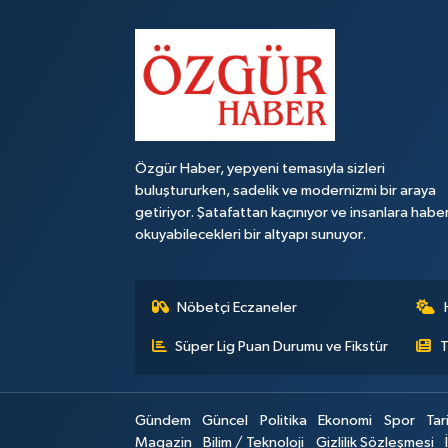
Özgür Haber, yepyeni temasıyla sizleri
buluştururken, sadelik ve modernizmi bir araya
getiriyor. Şatafattan kaçınıyor ve insanlara habe
okuyabilecekleri bir altyapı sunuyor.
Nöbetçi Eczaneler
Süper Lig Puan Durumu ve Fikstür
T
Gündem
Güncel
Politika
Ekonomi
Spor
Tar
Magazin
Bilim / Teknoloji
Gizlilik Sözleşmesi