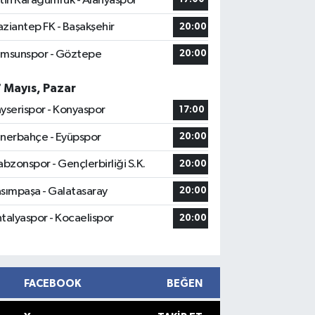
tih Karagümrük - Alanyaspor
ziantep FK - Başakşehir
20:00
msunspor - Göztepe
20:00
7 Mayıs, Pazar
yserispor - Konyaspor
17:00
nerbahçe - Eyüpspor
20:00
abzonspor - Gençlerbirliği S.K.
20:00
sımpaşa - Galatasaray
20:00
talyaspor - Kocaelispor
20:00
FACEBOOK
BEĞEN