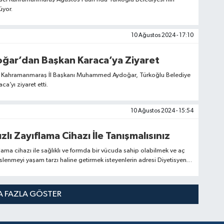
üyor.
10 Ağustos 2024 - 17:10
ğar’dan Başkan Karaca’ya Ziyaret
si Kahramanmaraş İl Başkanı Muhammed Aydoğar, Türkoğlu Belediye
a’yı ziyaret etti.
10 Ağustos 2024 - 15:54
zlı Zayıflama Cihazı İle Tanışmalısınız
flama cihazı ile sağlıklı ve formda bir vücuda sahip olabilmek ve aç
slenmeyi yaşam tarzı haline getirmek isteyenlerin adresi Diyetisyen
ği oldu.
 FAZLA GÖSTER