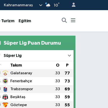
°
Kahramanmaraş
10
- Turizm
Eğitim
Süper Lig Puan Durumu
Süper Lig
#
Takım
O
P
1
Galatasaray
33
77
2
Fenerbahçe
33
73
3
Trabzonspor
33
69
4
Beşiktaş
33
59
5
Göztepe
33
55