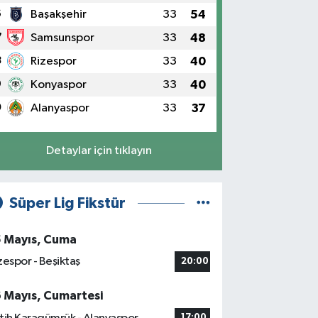
6
Başakşehir
33
54
7
Samsunspor
33
48
8
Rizespor
33
40
9
Konyaspor
33
40
0
Alanyaspor
33
37
Detaylar için tıklayın
Süper Lig Fikstür
5 Mayıs, Cuma
zespor - Beşiktaş
20:00
6 Mayıs, Cumartesi
17:00