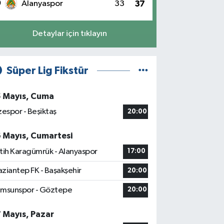
0
Alanyaspor
33
37
Detaylar için tıklayın
Süper Lig Fikstür
5 Mayıs, Cuma
zespor - Beşiktaş
20:00
6 Mayıs, Cumartesi
tih Karagümrük - Alanyaspor
17:00
ziantep FK - Başakşehir
20:00
msunspor - Göztepe
20:00
7 Mayıs, Pazar