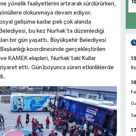
1
 yönelik faaliyetlerini artırarak sürdürürken,
de gönüllere dokunmaya devam ediyor.
osyal gelişime kadar pek çok alanda
Belediyesi, bu kez Nurhak’ta düzenlediği
ları bir gün yaşattı. Büyükşehir Belediyesi
i Başkanlığı koordinesinde gerçekleştirilen
e KAMEK ekipleri, Nurhak’taki Kullar
1
ziyaret etti. Gün boyunca süren etkinliklerde
Ri
i.
1
Fa
Ga
Sa
1