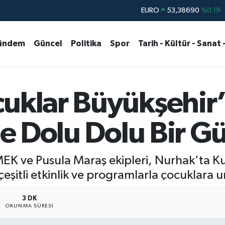
STERLİN
61,60380
%0.18
G.ALTIN
6862,09000
%0.19
ündem
Güncel
Politika
Spor
Tarih - Kültür - Sanat 
BİST100
14.598,00
%0
BITCOIN
79.591,74
%-1.82
DOLAR
45,43620
%0.02
cuklar Büyükşehir’
EURO
53,38690
%0.19
yle Dolu Dolu Bir G
EK ve Pusula Maraş ekipleri, Nurhak’ta Ku
eşitli etkinlik ve programlarla çocuklara 
3 DK
OKUNMA SÜRESI