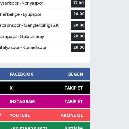
yserispor - Konyaspor
17:00
nerbahçe - Eyüpspor
20:00
abzonspor - Gençlerbirliği S.K.
20:00
sımpaşa - Galatasaray
20:00
talyaspor - Kocaelispor
20:00
FACEBOOK
BEĞEN
X
TAKIP ET
INSTAGRAM
TAKIP ET
YOUTUBE
ABONE OL