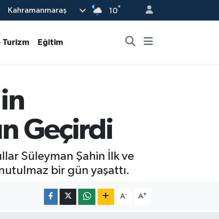
°
Kahramanmaraş
10
- Turizm
Eğitim
in
ün Geçirdi
llar Süleyman Şahin İlk ve
unutulmaz bir gün yaşattı.
-
+
A
A