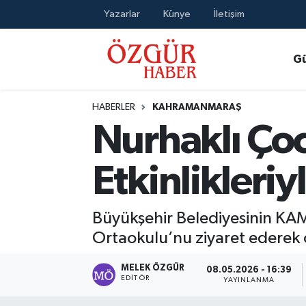
Yazarlar
Künye
İletişim
Alısveriş
MODA - GÜZELLİK
Nöbetçi Eczaneler
G
Bilim / Teknoloji
Hava Durumu
HABERLER
KAHRAMANMARAŞ
Eğitim
Namaz Vakitleri
Nurhaklı Ço
Ekonomi
Trafik Durumu
Etkinlikleri
Güncel
Süper Lig Puan Durumu ve Fikstür
Büyükşehir Belediyesinin KAM
Gündem
Tüm Manşetler
Ortaokulu’nu ziyaret ederek ç
Magazin
Son Dakika Haberleri
MELEK ÖZGÜR
08.05.2026 - 16:39
EDITÖR
YAYINLANMA
Politika
Haber Arşivi