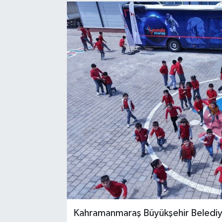
Sağlık
Spor
Tarih - Kültür - Sanat - Turizm
Yaşam
Kahramanmaraş Büyükşehir Belediyesi