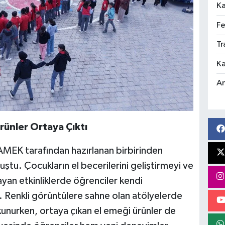
Ka
Fe
Tr
Ka
An
ünler Ortaya Çıktı
MEK tarafından hazırlanan birbirinden
uştu. Çocukların el becerilerini geliştirmeyi ve
yan etkinliklerde öğrenciler kendi
u. Renkli görüntülere sahne olan atölyelerde
unurken, ortaya çıkan el emeği ürünler de