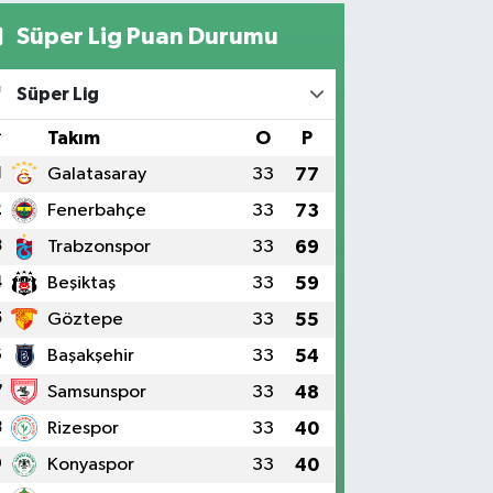
Süper Lig Puan Durumu
Süper Lig
#
Takım
O
P
1
Galatasaray
33
77
2
Fenerbahçe
33
73
3
Trabzonspor
33
69
4
Beşiktaş
33
59
5
Göztepe
33
55
6
Başakşehir
33
54
7
Samsunspor
33
48
8
Rizespor
33
40
9
Konyaspor
33
40