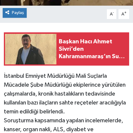
Paylaş
-
+
A
A
Başkan Hacı Ahmet
Sivri’den
Kahramanmaraş’ın Su
Altyapısına Sert Eleştiri
İstanbul Emniyet Müdürlüğü Mali Suçlarla
Mücadele Şube Müdürlüğü ekiplerince yürütülen
çalışmalarda, kronik hastalıkların tedavisinde
kullanılan bazı ilaçların sahte reçeteler aracılığıyla
temin edildiği belirlendi.
Soruşturma kapsamında yapılan incelemelerde,
kanser, organ nakli, ALS, diyabet ve