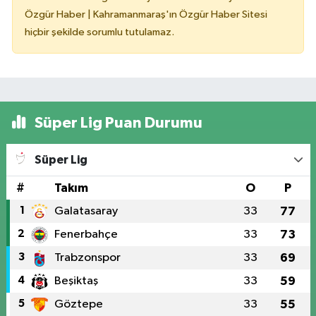
Özgür Haber | Kahramanmaraş'ın Özgür Haber Sitesi
hiçbir şekilde sorumlu tutulamaz.
Süper Lig Puan Durumu
Süper Lig
#
Takım
O
P
1
Galatasaray
33
77
2
Fenerbahçe
33
73
3
Trabzonspor
33
69
4
Beşiktaş
33
59
5
Göztepe
33
55