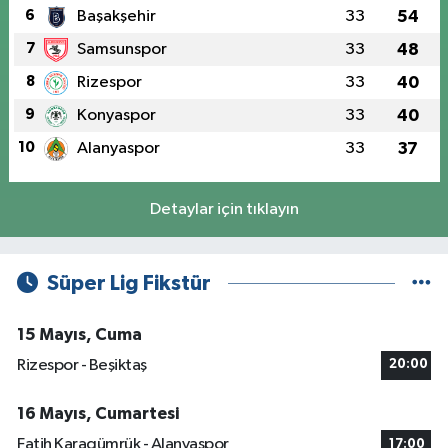
6
Başakşehir
33
54
7
Samsunspor
33
48
8
Rizespor
33
40
9
Konyaspor
33
40
10
Alanyaspor
33
37
Detaylar için tıklayın
Süper Lig Fikstür
15 Mayıs, Cuma
Rizespor - Beşiktaş
20:00
16 Mayıs, Cumartesi
Fatih Karagümrük - Alanyaspor
17:00