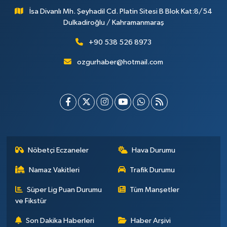
İsa Divanlı Mh. Şeyhadil Cd. Platin Sitesi B Blok Kat:8/54
Dulkadiroğlu / Kahramanmaraş
+90 538 526 8973
ozgurhaber@hotmail.com
Nöbetçi Eczaneler
Hava Durumu
Namaz Vakitleri
Trafik Durumu
Süper Lig Puan Durumu
Tüm Manşetler
ve Fikstür
Son Dakika Haberleri
Haber Arşivi