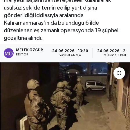
maliyetli ilaçların sahte reçeteler kullanılarak
usulsüz şekilde temin edilip yurt dışına
Sağlık
gönderildiği iddiasıyla aralarında
Kahramanmaraş’ın da bulunduğu 6 ilde
Spor
düzenlenen eş zamanlı operasyonda 19 şüpheli
gözaltına alındı.
Tarih - Kültür - Sanat - Turizm
MELEK ÖZGÜR
24.06.2026 - 13:30
24.06.2026 - 23:
Yaşam
EDITÖR
YAYINLANMA
GÜNCELLEME