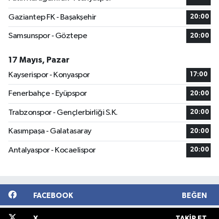
Gaziantep FK - Başakşehir
20:00
Samsunspor - Göztepe
20:00
17 Mayıs, Pazar
Kayserispor - Konyaspor
17:00
Fenerbahçe - Eyüpspor
20:00
Trabzonspor - Gençlerbirliği S.K.
20:00
Kasımpaşa - Galatasaray
20:00
Antalyaspor - Kocaelispor
20:00
FACEBOOK
BEĞEN
X
TAKIP ET