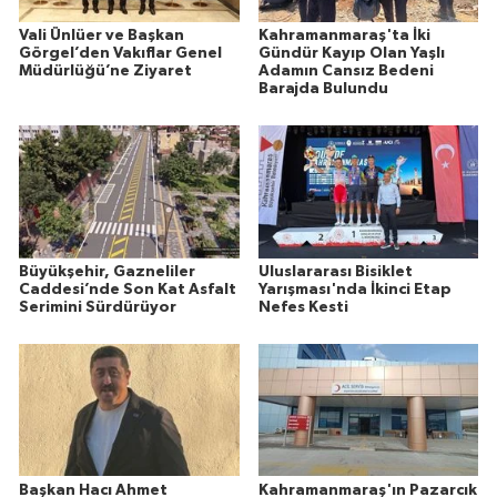
Vali Ünlüer ve Başkan
Kahramanmaraş'ta İki
Görgel’den Vakıflar Genel
Gündür Kayıp Olan Yaşlı
Müdürlüğü’ne Ziyaret
Adamın Cansız Bedeni
Barajda Bulundu
Büyükşehir, Gazneliler
Uluslararası Bisiklet
Caddesi’nde Son Kat Asfalt
Yarışması'nda İkinci Etap
Serimini Sürdürüyor
Nefes Kesti
Başkan Hacı Ahmet
Kahramanmaraş'ın Pazarcık