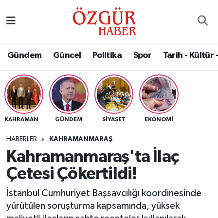
Alısveriş
MODA - GÜZELLİK
Nöbetçi Eczaneler
Gündem
Güncel
Politika
Spor
Tarih - Kültür 
Bilim / Teknoloji
Hava Durumu
Eğitim
Namaz Vakitleri
Ekonomi
Trafik Durumu
GÜNDEM
SIYASET
EKONOMI
KAHRAMANMARAŞ
Güncel
Süper Lig Puan Durumu ve Fikstür
HABERLER
KAHRAMANMARAŞ
Kahramanmaraş'ta İlaç
Gündem
Tüm Manşetler
Çetesi Çökertildi!
Magazin
Son Dakika Haberleri
İstanbul Cumhuriyet Başsavcılığı koordinesinde
yürütülen soruşturma kapsamında, yüksek
Politika
Haber Arşivi