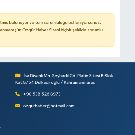
tmiş bulunuyor ve tüm sorumluluğu üstleniyorsunuz.
nmaraş'ın Özgür Haber Sitesi hiçbir şekilde sorumlu
İsa Divanlı Mh. Şeyhadil Cd. Platin Sitesi B Blok
Kat:8/54 Dulkadiroğlu / Kahramanmaraş
+90 538 526 8973
ozgurhaber@hotmail.com
r