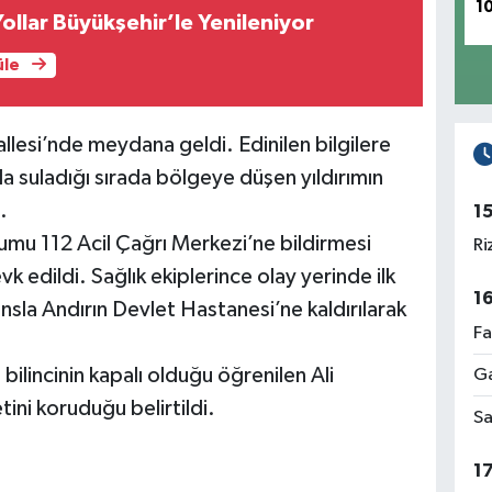
1
Yollar Büyükşehir’le Yenileniyor
üle
llesi’nde meydana geldi. Edinilen bilgilere
la suladığı sırada bölgeye düşen yıldırımın
.
1
mu 112 Acil Çağrı Merkezi’ne bildirmesi
Ri
vk edildi. Sağlık ekiplerince olay yerinde ilk
1
sla Andırın Devlet Hastanesi’ne kaldırılarak
Fa
bilincinin kapalı olduğu öğrenilen Ali
Ga
ini koruduğu belirtildi.
Sa
1