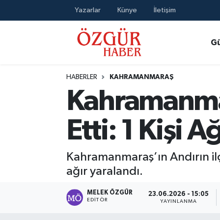
Yazarlar
Künye
İletişim
Alısveriş
MODA - GÜZELLİK
Nöbetçi Eczaneler
G
Bilim / Teknoloji
Hava Durumu
HABERLER
KAHRAMANMARAŞ
Eğitim
Namaz Vakitleri
Kahramanmara
Ekonomi
Trafik Durumu
Etti: 1 Kişi A
Güncel
Süper Lig Puan Durumu ve Fikstür
Kahramanmaraş’ın Andırın ilçe
Gündem
Tüm Manşetler
ağır yaralandı.
Magazin
Son Dakika Haberleri
MELEK ÖZGÜR
23.06.2026 - 15:05
EDITÖR
YAYINLANMA
Politika
Haber Arşivi