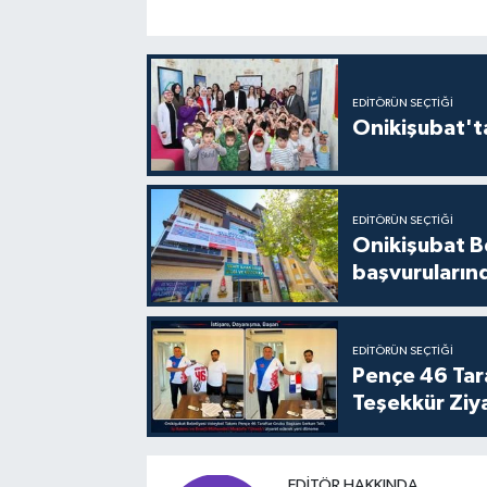
EDITÖRÜN SEÇTIĞI
Onikişubat'ta
EDITÖRÜN SEÇTIĞI
Onikişubat Be
başvuruların
EDITÖRÜN SEÇTIĞI
Pençe 46 Tar
Teşekkür Ziy
EDITÖR HAKKINDA