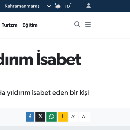
°
Kahramanmaraş
10
- Turizm
Eğitim
ırım İsabet
 yıldırım isabet eden bir kişi
-
+
A
A