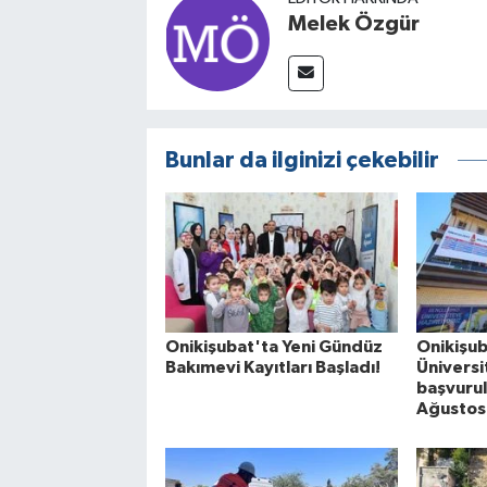
Melek Özgür
Bunlar da ilginizi çekebilir
Onikişubat'ta Yeni Gündüz
Onikişub
Bakımevi Kayıtları Başladı!
Üniversi
başvurul
Ağustos