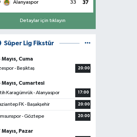
0
Alanyaspor
33
37
Detaylar için tıklayın
Süper Lig Fikstür
5 Mayıs, Cuma
zespor - Beşiktaş
20:00
6 Mayıs, Cumartesi
tih Karagümrük - Alanyaspor
17:00
ziantep FK - Başakşehir
20:00
msunspor - Göztepe
20:00
7 Mayıs, Pazar