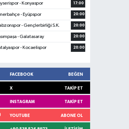
yserispor - Konyaspor
17:00
nerbahçe - Eyüpspor
20:00
abzonspor - Gençlerbirliği S.K.
20:00
sımpaşa - Galatasaray
20:00
talyaspor - Kocaelispor
20:00
FACEBOOK
BEĞEN
X
TAKIP ET
INSTAGRAM
TAKIP ET
YOUTUBE
ABONE OL