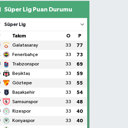
Süper Lig Puan Durumu
Süper Lig
#
Takım
O
P
1
Galatasaray
33
77
2
Fenerbahçe
33
73
3
Trabzonspor
33
69
4
Beşiktaş
33
59
5
Göztepe
33
55
6
Başakşehir
33
54
7
Samsunspor
33
48
8
Rizespor
33
40
9
Konyaspor
33
40