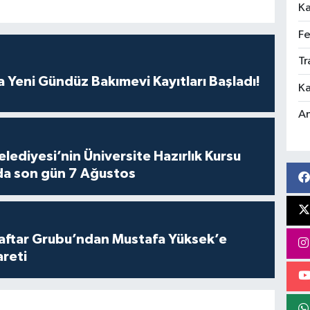
Ka
Fe
Tr
 Yeni Gündüz Bakımevi Kayıtları Başladı!
Ka
An
lediyesi’nin Üniversite Hazırlık Kursu
da son gün 7 Ağustos
aftar Grubu’ndan Mustafa Yüksek’e
areti