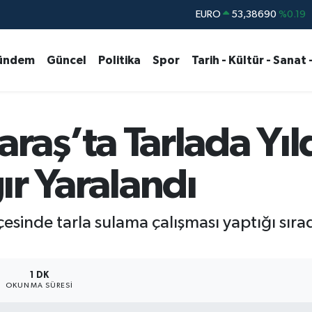
STERLİN
61,60380
%0.18
G.ALTIN
6862,09000
%0.19
ündem
Güncel
Politika
Spor
Tarih - Kültür - Sanat 
BİST100
14.598,00
%0
BITCOIN
79.591,74
%-1.82
DOLAR
45,43620
%0.02
ş’ta Tarlada Yıld
ğır Yaralandı
sinde tarla sulama çalışması yaptığı sırada
1 DK
OKUNMA SÜRESI