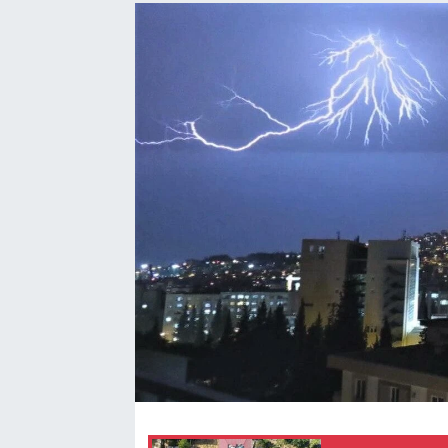
Sağlık
Spor
Tarih - Kültür - Sanat - Turizm
Yaşam