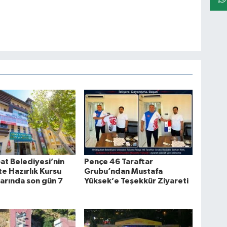
at Belediyesi’nin
Pençe 46 Taraftar
te Hazırlık Kursu
Grubu’ndan Mustafa
arında son gün 7
Yüksek’e Teşekkür Ziyareti