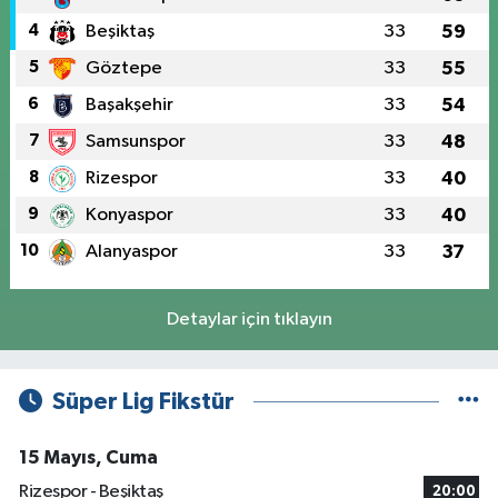
4
Beşiktaş
33
59
5
Göztepe
33
55
6
Başakşehir
33
54
7
Samsunspor
33
48
8
Rizespor
33
40
9
Konyaspor
33
40
10
Alanyaspor
33
37
Detaylar için tıklayın
Süper Lig Fikstür
15 Mayıs, Cuma
Rizespor - Beşiktaş
20:00