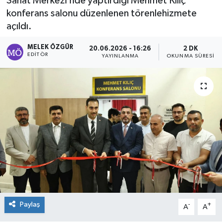
Sanat Merkezi’nde yaptırdığı Mehmet Kılıç
konferans salonu düzenlenen törenlehizmete
Sağlık
açıldı.
Spor
MELEK ÖZGÜR
20.06.2026 - 16:26
2 DK
EDITÖR
YAYINLANMA
OKUNMA SÜRESI
Tarih - Kültür - Sanat - Turizm
Yaşam
Paylaş
-
+
A
A