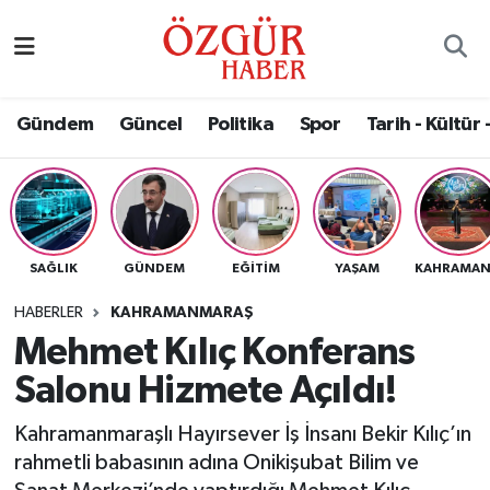
Alısveriş
MODA - GÜZELLİK
Nöbetçi Eczaneler
Gündem
Güncel
Politika
Spor
Tarih - Kültür 
Bilim / Teknoloji
Hava Durumu
Eğitim
Namaz Vakitleri
Ekonomi
Trafik Durumu
SAĞLIK
GÜNDEM
EĞITIM
YAŞAM
Güncel
Süper Lig Puan Durumu ve Fikstür
HABERLER
KAHRAMANMARAŞ
Mehmet Kılıç Konferans
Gündem
Tüm Manşetler
Salonu Hizmete Açıldı!
Magazin
Son Dakika Haberleri
Kahramanmaraşlı Hayırsever İş İnsanı Bekir Kılıç’ın
rahmetli babasının adına Onikişubat Bilim ve
Politika
Haber Arşivi