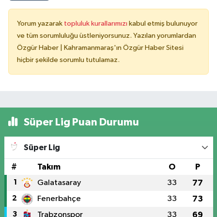
Yorum yazarak
topluluk kurallarımızı
kabul etmiş bulunuyor
ve tüm sorumluluğu üstleniyorsunuz. Yazılan yorumlardan
Özgür Haber | Kahramanmaraş'ın Özgür Haber Sitesi
hiçbir şekilde sorumlu tutulamaz.
Süper Lig Puan Durumu
Süper Lig
#
Takım
O
P
1
Galatasaray
33
77
2
Fenerbahçe
33
73
3
Trabzonspor
33
69