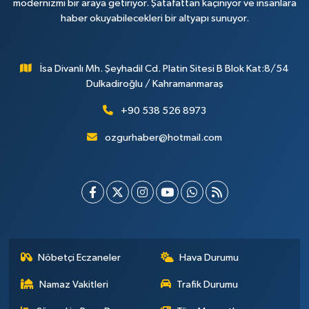
modernizmi bir araya getiriyor. Şatafattan kaçınıyor ve insanlara
haber okuyabilecekleri bir altyapı sunuyor.
İsa Divanlı Mh. Şeyhadil Cd. Platin Sitesi B Blok Kat:8/54
Dulkadiroğlu / Kahramanmaraş
+90 538 526 8973
ozgurhaber@hotmail.com
Nöbetçi Eczaneler
Hava Durumu
Namaz Vakitleri
Trafik Durumu