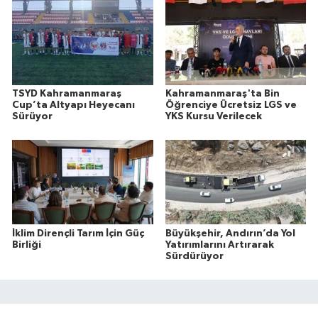
TSYD Kahramanmaraş
Kahramanmaraş'ta Bin
Cup’ta Altyapı Heyecanı
Öğrenciye Ücretsiz LGS ve
Sürüyor
YKS Kursu Verilecek
İklim Dirençli Tarım İçin Güç
Büyükşehir, Andırın’da Yol
Birliği
Yatırımlarını Artırarak
Sürdürüyor