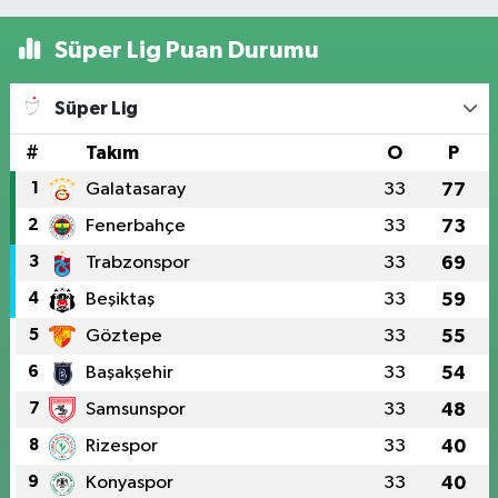
Süper Lig Puan Durumu
Süper Lig
#
Takım
O
P
1
Galatasaray
33
77
2
Fenerbahçe
33
73
3
Trabzonspor
33
69
4
Beşiktaş
33
59
5
Göztepe
33
55
6
Başakşehir
33
54
7
Samsunspor
33
48
8
Rizespor
33
40
9
Konyaspor
33
40