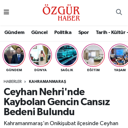
Alısveriş
MODA - GÜZELLİK
Nöbetçi Eczaneler
Gündem
Güncel
Politika
Spor
Tarih - Kültür 
Bilim / Teknoloji
Hava Durumu
Eğitim
Namaz Vakitleri
Ekonomi
Trafik Durumu
GÜNDEM
DÜNYA
SAĞLIK
EĞITIM
YAŞAM
Güncel
Süper Lig Puan Durumu ve Fikstür
HABERLER
KAHRAMANMARAŞ
Ceyhan Nehri'nde
Gündem
Tüm Manşetler
Kaybolan Gencin Cansız
Magazin
Son Dakika Haberleri
Bedeni Bulundu
Kahramanmaraş’ın Onikişubat ilçesinde Ceyhan
Politika
Haber Arşivi