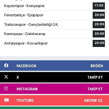
Kayserispor - Konyaspor
17:00
Fenerbahçe - Eyüpspor
20:00
Trabzonspor - Gençlerbirliği S.K.
20:00
Kasımpaşa - Galatasaray
20:00
Antalyaspor - Kocaelispor
20:00
FACEBOOK
BEĞEN
X
TAKIP ET
INSTAGRAM
TAKIP ET
YOUTUBE
ABONE OL