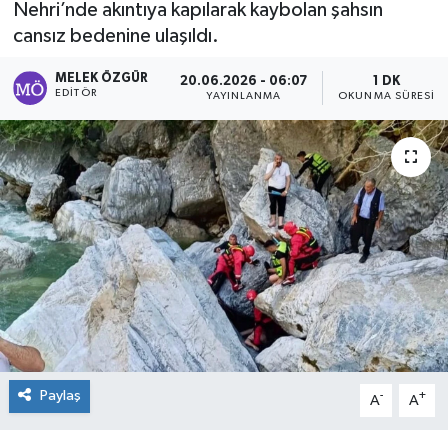
Nehri’nde akıntıya kapılarak kaybolan şahsın
cansız bedenine ulaşıldı.
Sağlık
MELEK ÖZGÜR
20.06.2026 - 06:07
1 DK
Spor
EDITÖR
YAYINLANMA
OKUNMA SÜRESI
Tarih - Kültür - Sanat - Turizm
Yaşam
Paylaş
-
+
A
A