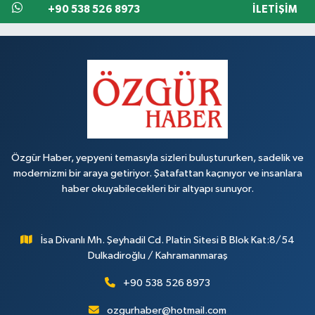
+90 538 526 8973
İLETIŞIM
Özgür Haber, yepyeni temasıyla sizleri buluştururken, sadelik ve
modernizmi bir araya getiriyor. Şatafattan kaçınıyor ve insanlara
haber okuyabilecekleri bir altyapı sunuyor.
İsa Divanlı Mh. Şeyhadil Cd. Platin Sitesi B Blok Kat:8/54
Dulkadiroğlu / Kahramanmaraş
+90 538 526 8973
ozgurhaber@hotmail.com