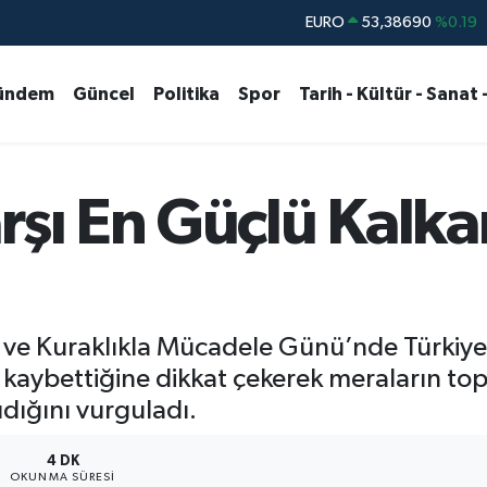
STERLİN
61,60380
%0.18
G.ALTIN
6862,09000
%0.19
ündem
Güncel
Politika
Spor
Tarih - Kültür - Sanat 
BİST100
14.598,00
%0
BITCOIN
79.591,74
%-1.82
DOLAR
45,43620
%0.02
rşı En Güçlü Kalka
EURO
53,38690
%0.19
ve Kuraklıkla Mücadele Günü’nde Türkiye’
nı kaybettiğine dikkat çekerek meraların to
dığını vurguladı.
4 DK
OKUNMA SÜRESI