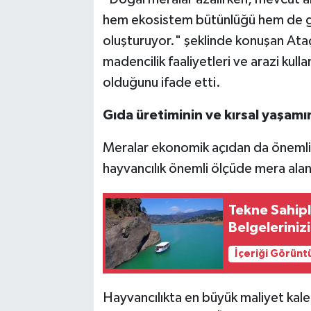
hem ekosistem bütünlüğü hem de gıd
oluşturuyor." şeklinde konuşan Ata
madencilik faaliyetleri ve arazi kull
olduğunu ifade etti.
Gıda üretiminin ve kırsal yaşam
Meralar ekonomik açıdan da önemli 
hayvancılık önemli ölçüde mera alanl
Tekne Sahipl
Belgelerinizi
İçeriği Görünt
Hayvancılıkta en büyük maliyet kale