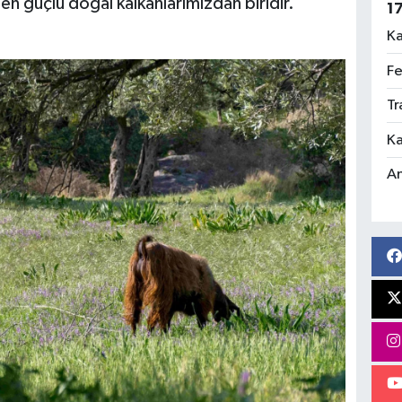
 en güçlü doğal kalkanlarımızdan biridir."
1
Ka
Fe
Tr
Ka
An