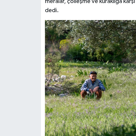
meralar, çölleşme ve kuraklığa karşı
dedi.