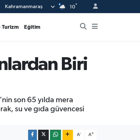
°
Kahramanmaraş
10
- Turizm
Eğitim
nlardan Biri
nin son 65 yılda mera
prak, su ve gıda güvencesi
-
+
A
A