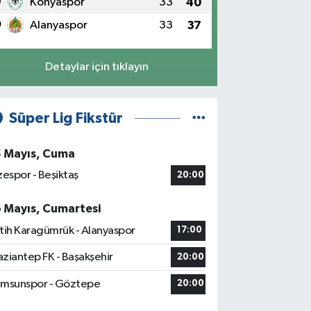
9
Konyaspor
33
40
0
Alanyaspor
33
37
Detaylar için tıklayın
Süper Lig Fikstür
5 Mayıs, Cuma
zespor - Beşiktaş
20:00
6 Mayıs, Cumartesi
tih Karagümrük - Alanyaspor
17:00
ziantep FK - Başakşehir
20:00
msunspor - Göztepe
20:00