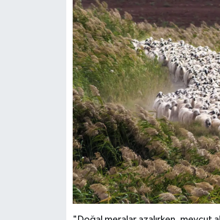
"Doğal meralar azalırken, mevcut al