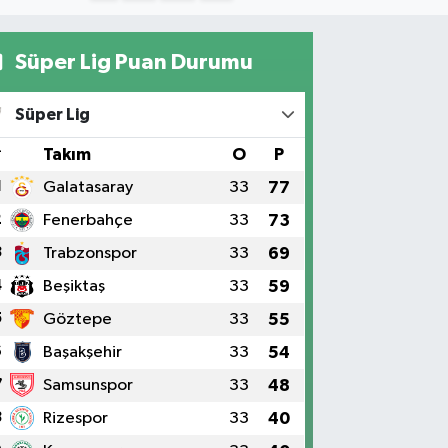
Süper Lig Puan Durumu
Süper Lig
#
Takım
O
P
1
Galatasaray
33
77
2
Fenerbahçe
33
73
3
Trabzonspor
33
69
4
Beşiktaş
33
59
5
Göztepe
33
55
6
Başakşehir
33
54
7
Samsunspor
33
48
8
Rizespor
33
40