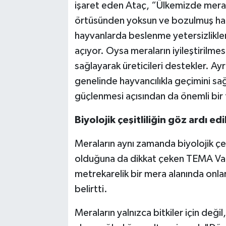
işaret eden Ataç, “Ülkemizde meralar
örtüsünden yoksun ve bozulmuş ha
hayvanlarda beslenme yetersizlikle
açıyor. Oysa meraların iyileştirilmes
sağlayarak üreticileri destekler. Ay
genelinde hayvancılıkla geçimini s
güçlenmesi açısından da önemli bir f
Biyolojik çeşitliliğin göz ardı ed
Meraların aynı zamanda biyolojik çeş
olduğuna da dikkat çeken TEMA Vakf
metrekarelik bir mera alanında onlarc
belirtti.
Meraların yalnızca bitkiler için deği