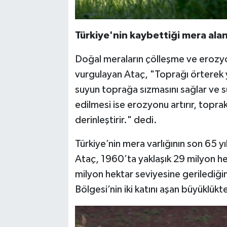
Türkiye'nin kaybettiği mera ala
Doğal meraların çölleşme ve erozyo
vurgulayan Ataç, "Toprağı örterek y
suyun toprağa sızmasını sağlar ve s
edilmesi ise erozyonu artırır, toprak 
derinleştirir." dedi.
Türkiye’nin mera varlığının son 65 
Ataç, 1960’ta yaklaşık 29 milyon he
milyon hektar seviyesine gerilediği
Bölgesi’nin iki katını aşan büyüklükt