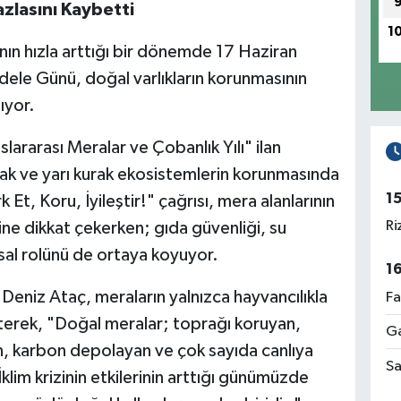
azlasını Kaybetti
1
ının hızla arttığı bir dönemde 17 Haziran
ele Günü, doğal varlıkların korunmasının
ıyor.
uslararası Meralar ve Çobanlık Yılı" ilan
urak ve yarı kurak ekosistemlerin korunmasında
1
 Et, Koru, İyileştir!" çağrısı, mera alanlarının
Ri
ne dikkat çekerken; gıda güvenliği, su
sal rolünü de ortaya koyuyor.
1
eniz Ataç, meraların yalnızca hayvancılıkla
Fa
irterek, "Doğal meralar; toprağı koruyan,
Ga
, karbon depolayan ve çok sayıda canlıya
Sa
klim krizinin etkilerinin arttığı günümüzde