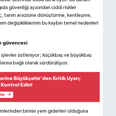
a güvenliği açısından ciddi riskler
ç, tarım arazisine dönüştürme, kentleşme,
anım değişikliklerinin bu kaybın temel nedenleri
ın güvencesi
işlevler üstleniyor; küçükbaş ve büyükbaş
arına bağlı olarak sürdürülüyor.
erine Büyükşehir’den Kritik Uyarı;
 Kontrol Edin!
üle
mlerinden birinin yem giderleri olduğuna