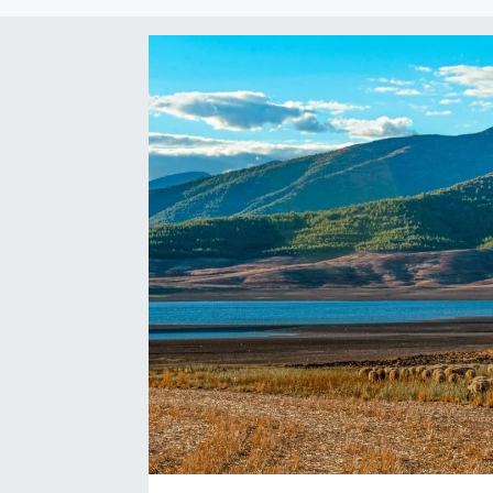
Sağlık
Spor
Tarih - Kültür - Sanat - Turizm
Yaşam