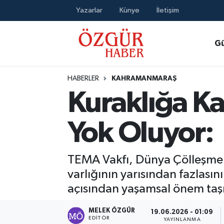
Yazarlar
Künye
İletişim
Alısveriş
MODA - GÜZELLİK
Nöbetçi Eczaneler
G
Bilim / Teknoloji
Hava Durumu
HABERLER
KAHRAMANMARAŞ
Eğitim
Namaz Vakitleri
Kuraklığa Ka
Ekonomi
Trafik Durumu
Yok Oluyor:
Güncel
Süper Lig Puan Durumu ve Fikstür
TEMA Vakfı, Dünya Çölleşme 
Gündem
Tüm Manşetler
varlığının yarısından fazlası
açısından yaşamsal önem taşı
Magazin
Son Dakika Haberleri
MELEK ÖZGÜR
19.06.2026 - 01:09
Politika
Haber Arşivi
EDITÖR
YAYINLANMA