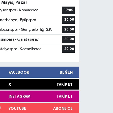
7 Mayıs, Pazar
yserispor - Konyaspor
17:00
nerbahçe - Eyüpspor
20:00
abzonspor - Gençlerbirliği S.K.
20:00
sımpaşa - Galatasaray
20:00
talyaspor - Kocaelispor
20:00
FACEBOOK
BEĞEN
X
TAKIP ET
INSTAGRAM
TAKIP ET
YOUTUBE
ABONE OL