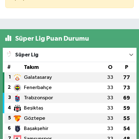
Süper Lig Puan Durumu
Süper Lig
#
Takım
O
P
1
Galatasaray
33
77
2
Fenerbahçe
33
73
3
Trabzonspor
33
69
4
Beşiktaş
33
59
5
Göztepe
33
55
6
Başakşehir
33
54
7
Samsunspor
33
48