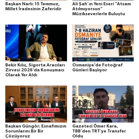
Başkan Narlı: 15 Temmuz,
Ali Şah’ın Yeni Eseri “Atsam
Millet İradesinin Zaferidir
Atılmıyorsun”
Müzikseverlerle Buluştu
Bekir Kılıç, Sigorta Aracıları
Osmaniye’de Fotoğraf
Zirvesi 2026’da Konuşmacı
Günleri Başlıyor
Olarak Yer Aldı
Başkan Güngör; Esnafımızın
Gazeteci Ömer Kara,
Sorunlarını Bir Bir
TBB’den TRT’ye Transfer
Çözüyoruz
Oldu