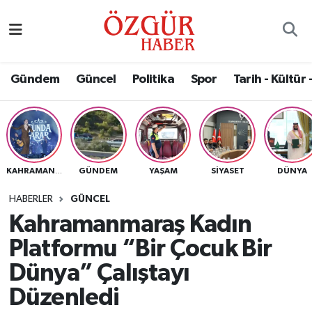
Alısveriş
MODA - GÜZELLİK
Nöbetçi Eczaneler
Gündem
Güncel
Politika
Spor
Tarih - Kültür 
Bilim / Teknoloji
Hava Durumu
Eğitim
Namaz Vakitleri
Ekonomi
Trafik Durumu
GÜNDEM
YAŞAM
SIYASET
DÜNYA
KAHRAMANMARAŞ
Güncel
Süper Lig Puan Durumu ve Fikstür
HABERLER
GÜNCEL
Kahramanmaraş Kadın
Gündem
Tüm Manşetler
Platformu “Bir Çocuk Bir
Magazin
Son Dakika Haberleri
Dünya” Çalıştayı
Düzenledi
Politika
Haber Arşivi