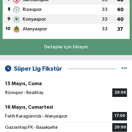
8
Rizespor
33
40
9
Konyaspor
33
40
10
Alanyaspor
33
37
Detaylar için tıklayın
Süper Lig Fikstür
15 Mayıs, Cuma
Rizespor - Beşiktaş
20:00
16 Mayıs, Cumartesi
Fatih Karagümrük - Alanyaspor
17:00
Gaziantep FK - Başakşehir
20:00