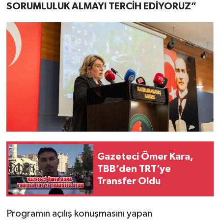
SORUMLULUK ALMAYI TERCİH EDİYORUZ”
Gazeteci Ömer Kara,
TBB’den TRT’ye
Transfer Oldu
Programın açılış konuşmasını yapan