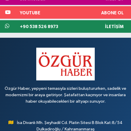
YOUTUBE
ABONE OL
+90 538 526 8973
İLETIŞIM
Özgür Haber, yepyeni temasıyla sizleri buluştururken, sadelik ve
modernizmi bir araya getiriyor. Şatafattan kaçınıyor ve insanlara
haber okuyabilecekleri bir altyapı sunuyor.
İsa Divanlı Mh. Şeyhadil Cd. Platin Sitesi B Blok Kat:8/54
Dulkadiroğlu / Kahramanmaraş