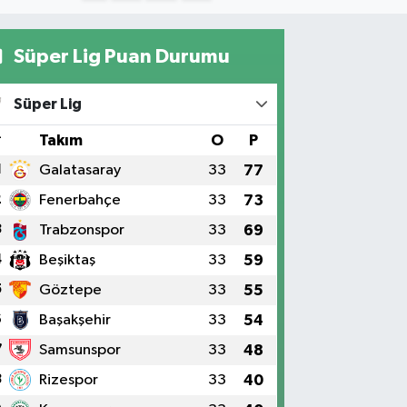
Süper Lig Puan Durumu
Süper Lig
#
Takım
O
P
1
Galatasaray
33
77
2
Fenerbahçe
33
73
3
Trabzonspor
33
69
4
Beşiktaş
33
59
5
Göztepe
33
55
6
Başakşehir
33
54
7
Samsunspor
33
48
8
Rizespor
33
40