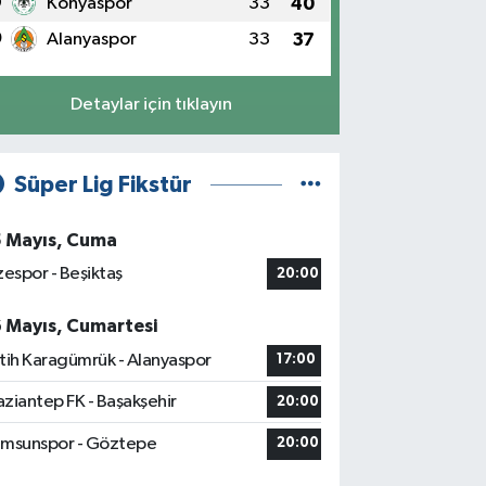
9
Konyaspor
33
40
0
Alanyaspor
33
37
Detaylar için tıklayın
Süper Lig Fikstür
5 Mayıs, Cuma
zespor - Beşiktaş
20:00
6 Mayıs, Cumartesi
tih Karagümrük - Alanyaspor
17:00
ziantep FK - Başakşehir
20:00
msunspor - Göztepe
20:00