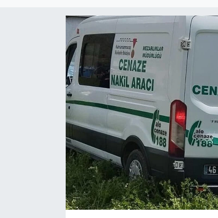
Sağlık
Spor
Tarih - Kültür - Sanat - Turizm
Yaşam