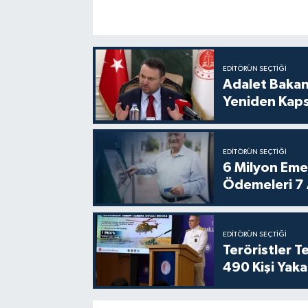
EDITÖRÜN SEÇTIĞI
Adalet Bakan
Yeniden Kaps
EDITÖRÜN SEÇTIĞI
6 Milyon Emekl
Ödemeleri 7
EDITÖRÜN SEÇTIĞI
Teröristler 
490 Kişi Yaka