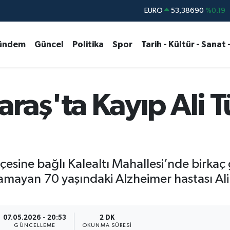
EURO
53,38690
%0.19
STERLİN
61,60380
%0.18
G.ALTIN
6862,09000
%0.19
ündem
Güncel
Politika
Spor
Tarih - Kültür - Sanat 
BİST100
14.598,00
%0
BITCOIN
79.591,74
%-1.82
aş'ta Kayıp Ali T
DOLAR
45,43620
%0.02
esine bağlı Kalealtı Mahallesi’nde birkaç
amayan 70 yaşındaki Alzheimer hastası Ali
07.05.2026 - 20:53
2 DK
GÜNCELLEME
OKUNMA SÜRESI