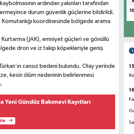
n kaybolmasının ardından yakınları tarafından
1
ermeyince durum güvenlik güçlerine bildirildi.
ma Komutanlığı koordinesinde bölgede arama
Kurtarma (JAK), emniyet güçleri ve gönüllü
bölgede dron ve iz takip köpekleriyle geniş
Türkan’ın cansız bedeni bulundu. Olay yerinde
1
ze, kesin ölüm nedeninin belirlenmesi
Ri
ı.
1
Fa
a Yeni Gündüz Bakımevi Kayıtları
Ga
üle
Sa