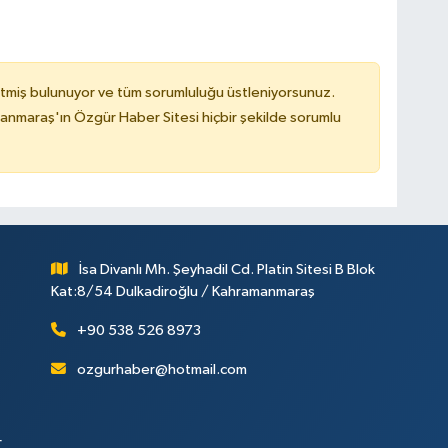
tmiş bulunuyor ve tüm sorumluluğu üstleniyorsunuz.
nmaraş'ın Özgür Haber Sitesi hiçbir şekilde sorumlu
İsa Divanlı Mh. Şeyhadil Cd. Platin Sitesi B Blok
Kat:8/54 Dulkadiroğlu / Kahramanmaraş
+90 538 526 8973
ozgurhaber@hotmail.com
r