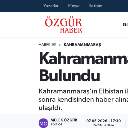
Yazarlar
Künye
İletişim
Alısveriş
MODA - GÜZELLİK
Nöbetçi Eczaneler
G
Bilim / Teknoloji
Hava Durumu
HABERLER
KAHRAMANMARAŞ
Eğitim
Namaz Vakitleri
Kahramanmar
Ekonomi
Trafik Durumu
Bulundu
Güncel
Süper Lig Puan Durumu ve Fikstür
Kahramanmaraş’ın Elbistan ilç
Gündem
Tüm Manşetler
sonra kendisinden haber alın
ulaşıldı.
Magazin
Son Dakika Haberleri
MELEK ÖZGÜR
07.05.2026 - 17:30
Politika
Haber Arşivi
EDITÖR
YAYINLANMA