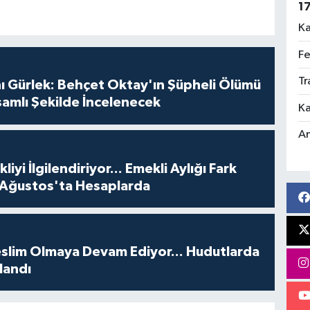
1
Ka
Fe
Tr
ı Gürlek: Behçet Oktay'ın Şüpheli Ölümü
amlı Şekilde İncelenecek
Ka
An
iyi İlgilendiriyor... Emekli Aylığı Fark
 Ağustos'ta Hesaplarda
Teslim Olmaya Devam Ediyor... Hudutlarda
landı