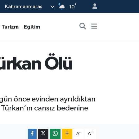
°
Kahramanmaraş
10
- Turizm
Eğitim
ürkan Ölü
 gün önce evinden ayrıldıktan
 Türkan’ın cansız bedenine
-
+
A
A