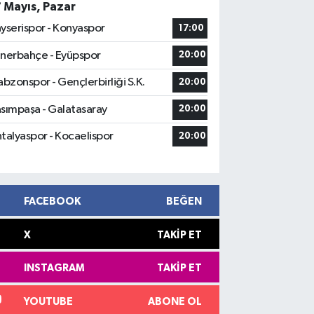
7 Mayıs, Pazar
yserispor - Konyaspor
17:00
nerbahçe - Eyüpspor
20:00
abzonspor - Gençlerbirliği S.K.
20:00
sımpaşa - Galatasaray
20:00
talyaspor - Kocaelispor
20:00
FACEBOOK
BEĞEN
X
TAKIP ET
INSTAGRAM
TAKIP ET
YOUTUBE
ABONE OL