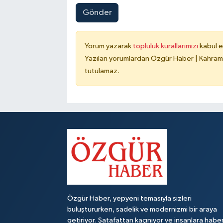
Gönder
Yorum yazarak
topluluk kurallarımızı
kabul e
Yazılan yorumlardan Özgür Haber | Kahrama
tutulamaz.
Özgür Haber, yepyeni temasıyla sizleri
buluştururken, sadelik ve modernizmi bir araya
getiriyor. Şatafattan kaçınıyor ve insanlara habe