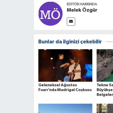
EDITÖR HAKKINDA
Melek Özgür
Bunlar da ilginizi çekebilir
Geleneksel Ağustos
Tekne Sa
Fuarı’nda Madrigal Coşkusu
Büyükşeh
Belgeler