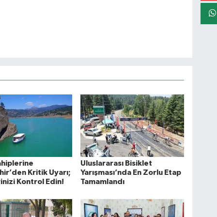
hiplerine
Uluslararası Bisiklet
ir’den Kritik Uyarı;
Yarışması’nda En Zorlu Etap
inizi Kontrol Edin!
Tamamlandı