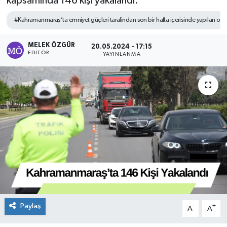
kapsamında 146 kişi yakalandı.
Sağlık
#Kahramanmaraş’ta emniyet güçleri tarafından son bir hafta içerisinde yapılan op
Spor
MELEK ÖZGÜR
20.05.2024 - 17:15
EDITÖR
YAYINLANMA
Tarih - Kültür - Sanat - Turizm
Yaşam
Paylaş
-
+
A
A