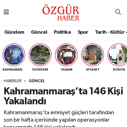
Alısveriş
MODA - GÜZELLİK
Nöbetçi Eczaneler
Gündem
Güncel
Politika
Spor
Tarih - Kültür 
Bilim / Teknoloji
Hava Durumu
Eğitim
Namaz Vakitleri
Ekonomi
Trafik Durumu
GÜNDEM
YAŞAM
SIYASET
DÜNYA
KAHRAMANMARAŞ
Güncel
Süper Lig Puan Durumu ve Fikstür
HABERLER
GÜNCEL
Kahramanmaraş’ta 146 Kişi
Gündem
Tüm Manşetler
Yakalandı
Magazin
Son Dakika Haberleri
Kahramanmaraş’ta emniyet güçleri tarafından
son bir hafta içerisinde yapılan operasyonlar
Politika
Haber Arşivi