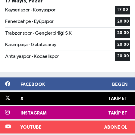
17 Mayıs, Pazar
Kayserispor - Konyaspor
17:00
Fenerbahçe - Eyüpspor
20:00
Trabzonspor - Gençlerbirliği S.K.
20:00
Kasımpaşa - Galatasaray
20:00
Antalyaspor - Kocaelispor
20:00
FACEBOOK
BEĞEN
X
TAKIP ET
INSTAGRAM
TAKIP ET
YOUTUBE
ABONE OL