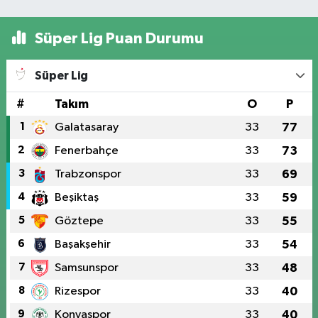
Süper Lig Puan Durumu
Süper Lig
#
Takım
O
P
1
Galatasaray
33
77
2
Fenerbahçe
33
73
3
Trabzonspor
33
69
4
Beşiktaş
33
59
5
Göztepe
33
55
6
Başakşehir
33
54
7
Samsunspor
33
48
8
Rizespor
33
40
9
Konyaspor
33
40