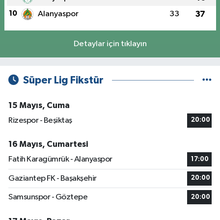
10
Alanyaspor
33
37
Detaylar için tıklayın
Süper Lig Fikstür
15 Mayıs, Cuma
Rizespor - Beşiktaş
20:00
16 Mayıs, Cumartesi
Fatih Karagümrük - Alanyaspor
17:00
Gaziantep FK - Başakşehir
20:00
Samsunspor - Göztepe
20:00