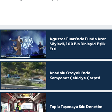
Ağustos Fuarı’nda Funda Arar
Söyledi, 100 Bin Dinleyici Eşlik
Etti
Anadolu Otoyolu'nda
Kamyonet Çekiciye Çarptı!
Toplu Taşımaya Sıkı Denetim