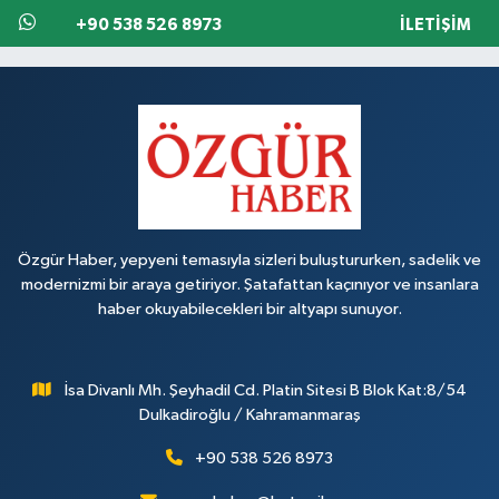
+90 538 526 8973
İLETIŞIM
Özgür Haber, yepyeni temasıyla sizleri buluştururken, sadelik ve
modernizmi bir araya getiriyor. Şatafattan kaçınıyor ve insanlara
haber okuyabilecekleri bir altyapı sunuyor.
İsa Divanlı Mh. Şeyhadil Cd. Platin Sitesi B Blok Kat:8/54
Dulkadiroğlu / Kahramanmaraş
+90 538 526 8973