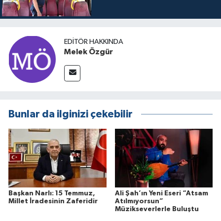
EDITÖR HAKKINDA
Melek Özgür
Bunlar da ilginizi çekebilir
Başkan Narlı: 15 Temmuz,
Ali Şah’ın Yeni Eseri “Atsam
Millet İradesinin Zaferidir
Atılmıyorsun”
Müzikseverlerle Buluştu