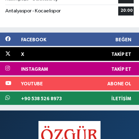
Antalyaspor - Kocaelispor
20:00
FACEBOOK
BEĞEN
X
TAKIP ET
INSTAGRAM
TAKIP ET
YOUTUBE
ABONE OL
+90 538 526 8973
İLETIŞIM