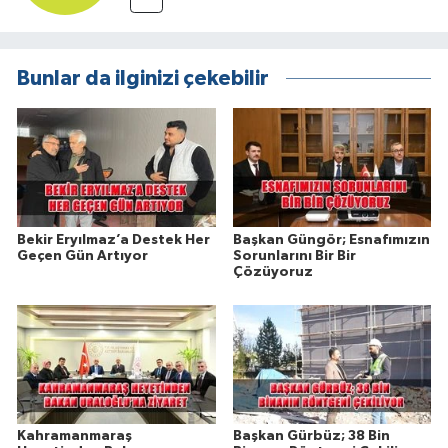
Bunlar da ilginizi çekebilir
Bekir Eryılmaz’a Destek Her
Başkan Güngör; Esnafımızın
Geçen Gün Artıyor
Sorunlarını Bir Bir
Çözüyoruz
Kahramanmaraş
Başkan Gürbüz; 38 Bin