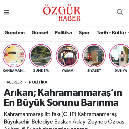
Alısveriş
MODA - GÜZELLİK
Nöbetçi Eczaneler
Gündem
Güncel
Politika
Spor
Tarih - Kültür 
Bilim / Teknoloji
Hava Durumu
Eğitim
Namaz Vakitleri
Ekonomi
Trafik Durumu
GÜNDEM
YAŞAM
SIYASET
DÜNYA
KAHRAMANMARAŞ
Güncel
Süper Lig Puan Durumu ve Fikstür
HABERLER
POLITIKA
Arıkan; Kahramanmaraş’ın
Gündem
Tüm Manşetler
En Büyük Sorunu Barınma
Magazin
Son Dakika Haberleri
Kahramanmaraş İttifakı (CHP) Kahramanmaraş
Büyükşehir Belediye Başkan Adayı Zeynep Özbaş
Politika
Haber Arşivi