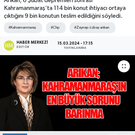
Arıkan, 6 Şubat depremleri sonrası
Kahramanmaraş’ta 114 bin konut ihtiyacı ortaya
Sağlık
çıktığını 9 bin konutun teslim edildiğini söyledi.
Spor
#Kahramanmaraş
#Chp
#Zeynep özbaş arıkan
Tarih - Kültür - Sanat - Turizm
HABER MERKEZI
15.03.2024 - 17:15
EDITÖR
YAYINLANMA
Yaşam