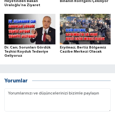
Heyetinden Bakan
Binanın Röntgeni Çekiliyor
Uraloğlu’na Ziyaret
Dr. Can; Sorunları Gördük
Eryılmaz; Bertiz Bölgemiz
Teşhisi Koyduk Tedaviye
Cazibe Merkezi Olacak
Geliyoruz
Yorumlar