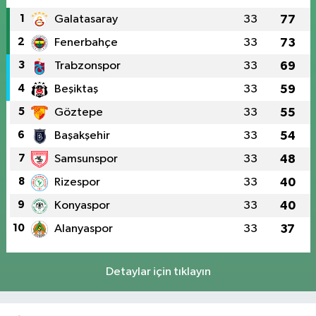
1
Galatasaray
33
77
2
Fenerbahçe
33
73
3
Trabzonspor
33
69
4
Beşiktaş
33
59
5
Göztepe
33
55
6
Başakşehir
33
54
7
Samsunspor
33
48
8
Rizespor
33
40
9
Konyaspor
33
40
10
Alanyaspor
33
37
Detaylar için tıklayın