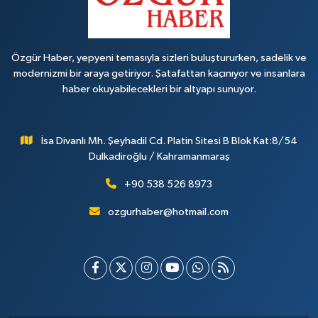
Özgür Haber, yepyeni temasıyla sizleri buluştururken, sadelik ve
modernizmi bir araya getiriyor. Şatafattan kaçınıyor ve insanlara
haber okuyabilecekleri bir altyapı sunuyor.
İsa Divanlı Mh. Şeyhadil Cd. Platin Sitesi B Blok Kat:8/54
Dulkadiroğlu / Kahramanmaraş
+90 538 526 8973
ozgurhaber@hotmail.com