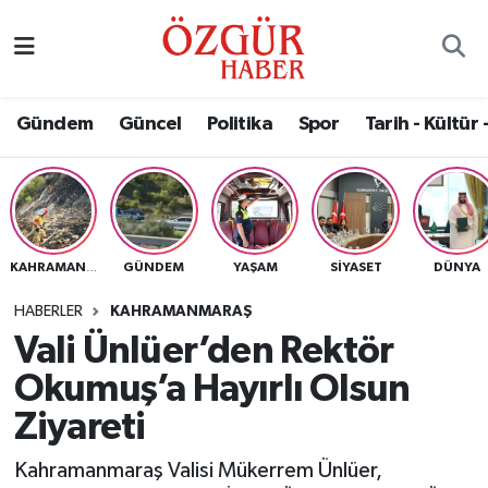
Alısveriş
MODA - GÜZELLİK
Nöbetçi Eczaneler
Gündem
Güncel
Politika
Spor
Tarih - Kültür 
Bilim / Teknoloji
Hava Durumu
Eğitim
Namaz Vakitleri
Ekonomi
Trafik Durumu
GÜNDEM
YAŞAM
SIYASET
DÜNYA
KAHRAMANMARAŞ
Güncel
Süper Lig Puan Durumu ve Fikstür
HABERLER
KAHRAMANMARAŞ
Vali Ünlüer’den Rektör
Gündem
Tüm Manşetler
Okumuş’a Hayırlı Olsun
Magazin
Son Dakika Haberleri
Ziyareti
Kahramanmaraş Valisi Mükerrem Ünlüer,
Politika
Haber Arşivi