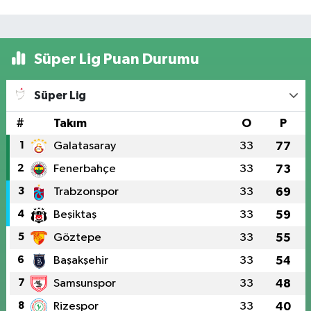
Süper Lig Puan Durumu
Süper Lig
#
Takım
O
P
1
Galatasaray
33
77
2
Fenerbahçe
33
73
3
Trabzonspor
33
69
4
Beşiktaş
33
59
5
Göztepe
33
55
6
Başakşehir
33
54
7
Samsunspor
33
48
8
Rizespor
33
40