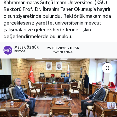
Kahramanmaraş Sütçü İmam Üniversitesi (KSÜ)
Rektörü Prof. Dr. İbrahim Taner Okumuş’a hayırlı
Sağlık
olsun ziyaretinde bulundu. Rektörlük makamında
gerçekleşen ziyarette, üniversitenin mevcut
Spor
çalışmaları ve gelecek hedeflerine ilişkin
Tarih - Kültür - Sanat - Turizm
değerlendirmelerde bulunuldu.
MELEK ÖZGÜR
25.03.2026 - 10:56
Yaşam
EDITÖR
YAYINLANMA