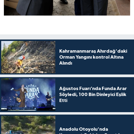
Kahramanmaraş Ahırdağ'daki
Orman Yangını kontrol Altına
Alındı
Ağustos Fuarı’nda Funda Arar
Söyledi, 100 Bin Dinleyici Eşlik
Etti
Anadolu Otoyolu'nda