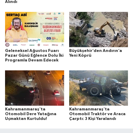
Alındı
Geleneksel Ağustos Fuarı
Büyükşehir’den Andırın’a
Pazar Günü Eğlence Dolu İki
Yeni Köprü
Programla Devam Edecek
Kahramanmaraş'ta
Kahramanmaraş'ta
Otomobil Dere Yatağına
Otomobil Traktör ve Araca
Uçmaktan Kurtuldu!
Çarptı: 3 Kişi Yaralandı