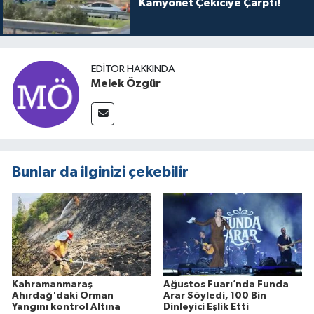
Kamyonet Çekiciye Çarptı!
EDITÖR HAKKINDA
Melek Özgür
Bunlar da ilginizi çekebilir
Kahramanmaraş
Ağustos Fuarı’nda Funda
Ahırdağ'daki Orman
Arar Söyledi, 100 Bin
Yangını kontrol Altına
Dinleyici Eşlik Etti