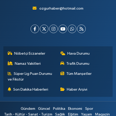
ozgurhaber@hotmail.com
Nöbetçi Eczaneler
Hava Durumu
Namaz Vakitleri
Trafik Durumu
Süper Lig Puan Durumu
Tüm Manşetler
ve Fikstür
Son Dakika Haberleri
Haber Arşivi
Gündem
Güncel
Politika
Ekonomi
Spor
Tarih - Kültür - Sanat - Turizm
Sağlık
Eğitim
Yaşam
Magazin