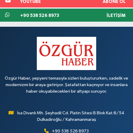
YOUTUBE
ABONE OL
+90 538 526 8973
İLETIŞIM
Özgür Haber, yepyeni temasıyla sizleri buluştururken, sadelik ve
modernizmi bir araya getiriyor. Şatafattan kaçınıyor ve insanlara
haber okuyabilecekleri bir altyapı sunuyor.
İsa Divanlı Mh. Şeyhadil Cd. Platin Sitesi B Blok Kat:8/54
Dulkadiroğlu / Kahramanmaraş
+90 538 526 8973