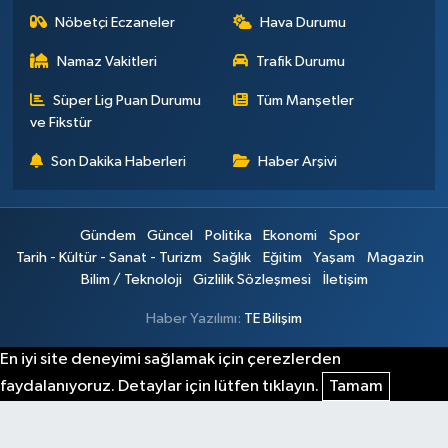
Nöbetçi Eczaneler
Hava Durumu
Namaz Vakitleri
Trafik Durumu
Süper Lig Puan Durumu
Tüm Manşetler
ve Fikstür
Son Dakika Haberleri
Haber Arşivi
Gündem
Güncel
Politika
Ekonomi
Spor
Tarih - Kültür - Sanat - Turizm
Sağlık
Eğitim
Yaşam
Magazin
Bilim / Teknoloji
Gizlilik Sözleşmesi
İletişim
Haber Yazılımı:
TE Bilişim
En iyi site deneyimi sağlamak için çerezlerden
faydalanıyoruz. Detaylar için lütfen tıklayın.
Tamam