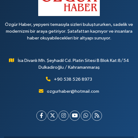
Özgür Haber, yepyeni temasıyla sizleri buluştururken, sadelik ve
modernizmi bir araya getiriyor. Şatafattan kaçınıyor ve insanlara
haber okuyabilecekleri bir altyapı sunuyor.
İsa Divanlı Mh. Şeyhadil Cd. Platin Sitesi B Blok Kat:8/54
Dulkadiroğlu / Kahramanmaraş
+90 538 526 8973
ozgurhaber@hotmail.com