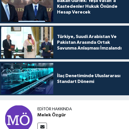
Bakan Gürlek: Yeşil Vatan'a
Kastedenler Hukuk Önünde
Hesap Verecek
Türkiye, Suudi Arabistan Ve
Pakistan Arasında Ortak
Savunma Anlaşması İmzalandı
İlaç Denetiminde Uluslararası
Standart Dönemi
EDITÖR HAKKINDA
Melek Özgür