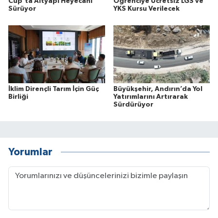
Cup’ta Altyapı Heyecanı
Öğrenciye Ücretsiz LGS ve
Sürüyor
YKS Kursu Verilecek
İklim Dirençli Tarım İçin Güç
Büyükşehir, Andırın’da Yol
Birliği
Yatırımlarını Artırarak
Sürdürüyor
Yorumlar