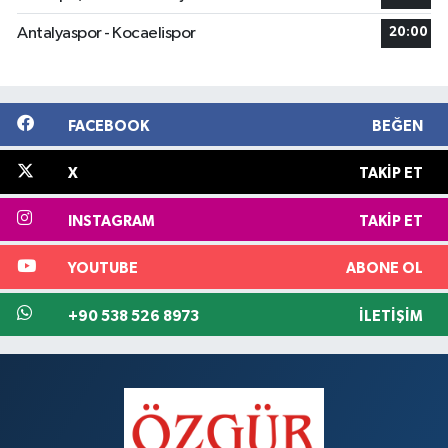
Antalyaspor - Kocaelispor
20:00
FACEBOOK
BEĞEN
X
TAKIP ET
INSTAGRAM
TAKIP ET
YOUTUBE
ABONE OL
+90 538 526 8973
İLETIŞIM