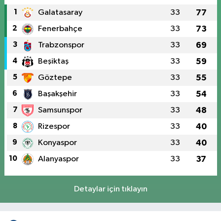
1
Galatasaray
33
77
2
Fenerbahçe
33
73
3
Trabzonspor
33
69
4
Beşiktaş
33
59
5
Göztepe
33
55
6
Başakşehir
33
54
7
Samsunspor
33
48
8
Rizespor
33
40
9
Konyaspor
33
40
10
Alanyaspor
33
37
Detaylar için tıklayın