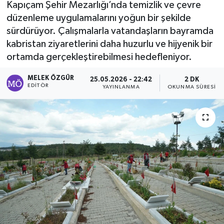
Kapıçam Şehir Mezarlığı’nda temizlik ve çevre
düzenleme uygulamalarını yoğun bir şekilde
Sağlık
sürdürüyor. Çalışmalarla vatandaşların bayramda
kabristan ziyaretlerini daha huzurlu ve hijyenik bir
Spor
ortamda gerçekleştirebilmesi hedefleniyor.
Tarih - Kültür - Sanat - Turizm
MELEK ÖZGÜR
25.05.2026 - 22:42
2 DK
EDITÖR
YAYINLANMA
OKUNMA SÜRESI
Yaşam