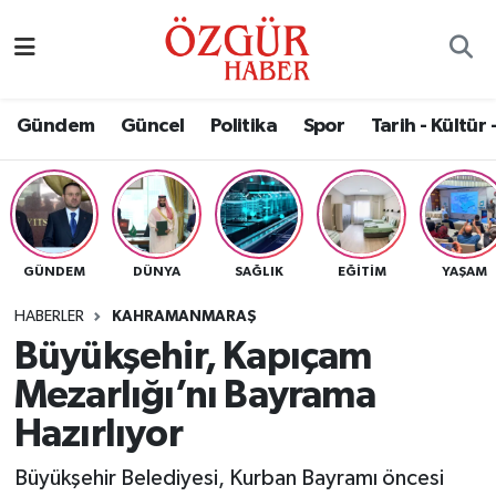
Alısveriş
MODA - GÜZELLİK
Nöbetçi Eczaneler
Gündem
Güncel
Politika
Spor
Tarih - Kültür 
Bilim / Teknoloji
Hava Durumu
Eğitim
Namaz Vakitleri
Ekonomi
Trafik Durumu
GÜNDEM
DÜNYA
SAĞLIK
EĞITIM
YAŞAM
Güncel
Süper Lig Puan Durumu ve Fikstür
HABERLER
KAHRAMANMARAŞ
Büyükşehir, Kapıçam
Gündem
Tüm Manşetler
Mezarlığı’nı Bayrama
Magazin
Son Dakika Haberleri
Hazırlıyor
Büyükşehir Belediyesi, Kurban Bayramı öncesi
Politika
Haber Arşivi