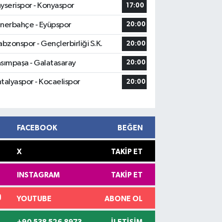
yserispor - Konyaspor
17:00
nerbahçe - Eyüpspor
20:00
abzonspor - Gençlerbirliği S.K.
20:00
sımpaşa - Galatasaray
20:00
talyaspor - Kocaelispor
20:00
FACEBOOK
BEĞEN
X
TAKIP ET
INSTAGRAM
TAKIP ET
YOUTUBE
ABONE OL