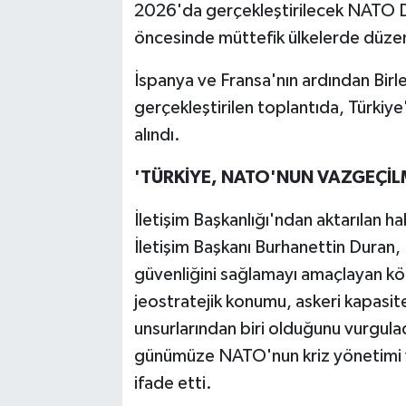
2026'da gerçekleştirilecek NATO D
öncesinde müttefik ülkelerde düzen
İspanya ve Fransa'nın ardından Birle
gerçekleştirilen toplantıda, Türkiye'
alındı.
'TÜRKİYE, NATO'NUN VAZGEÇİL
İletişim Başkanlığı'ndan aktarılan h
İletişim Başkanı Burhanettin Duran
güvenliğini sağlamayı amaçlayan kök
jeostratejik konumu, askeri kapasites
unsurlarından biri olduğunu vurgula
günümüze NATO'nun kriz yönetimi ve 
ifade etti.