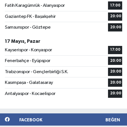
Fatih Karagümrük - Alanyaspor
17:00
Gaziantep FK - Başakşehir
20:00
Samsunspor - Göztepe
20:00
17 Mayıs, Pazar
Kayserispor - Konyaspor
17:00
Fenerbahçe - Eyüpspor
20:00
Trabzonspor - Gençlerbirliği S.K.
20:00
Kasımpaşa - Galatasaray
20:00
Antalyaspor - Kocaelispor
20:00
FACEBOOK
BEĞEN