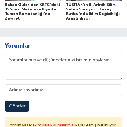
Bakan Güler'den KKTC'deki
TÜBİTAK'ın 6. Arktik Bilim
39'uncu Mekanize Piyade
Seferi Sürüyor... Kuzey
Tümen Komutanlığı'na
Kutbu'nda İklim Değişikliği
Ziyaret
Araştırılıyor
Yorumlar
Gönder
Yorum yazarak
topluluk kurallarımızı
kabul etmiş bulunuyor