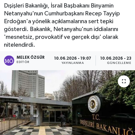
Dışişleri Bakanlığı, İsrail Başbakanı Binyamin
Sağlık
Netanyahu'nun Cumhurbaşkanı Recep Tayyip
Erdoğan'a yönelik açıklamalarına sert tepki
Spor
gösterdi. Bakanlık, Netanyahu'nun iddialarını
'mesnetsiz, provokatif ve gerçek dışı' olarak
Tarih - Kültür - Sanat - Turizm
nitelendirdi.
Yaşam
MELEK ÖZGÜR
10.06.2026 - 19:07
10.06.2026 - 23:
EDITÖR
YAYINLANMA
GÜNCELLEME