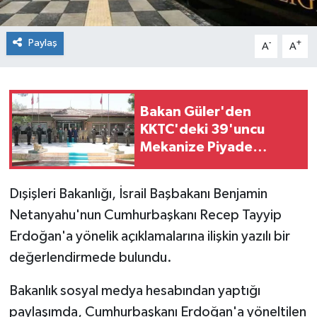
Paylaş
-
+
A
A
Bakan Güler'den
KKTC'deki 39'uncu
Mekanize Piyade
Tümen Komutanlığı'na
Ziyaret
Dışişleri Bakanlığı, İsrail Başbakanı Benjamin
Netanyahu'nun Cumhurbaşkanı Recep Tayyip
Erdoğan'a yönelik açıklamalarına ilişkin yazılı bir
değerlendirmede bulundu.
Bakanlık sosyal medya hesabından yaptığı
paylaşımda, Cumhurbaşkanı Erdoğan'a yöneltilen