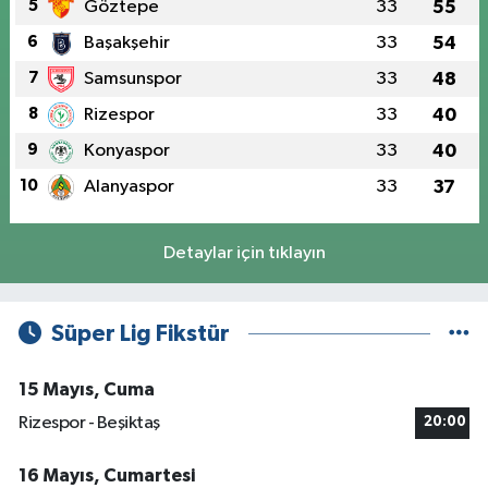
5
Göztepe
33
55
6
Başakşehir
33
54
7
Samsunspor
33
48
8
Rizespor
33
40
9
Konyaspor
33
40
10
Alanyaspor
33
37
Detaylar için tıklayın
Süper Lig Fikstür
15 Mayıs, Cuma
Rizespor - Beşiktaş
20:00
16 Mayıs, Cumartesi