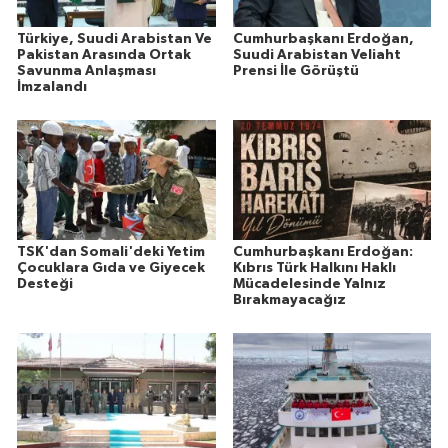
Türkiye, Suudi Arabistan Ve
Cumhurbaşkanı Erdoğan,
Pakistan Arasında Ortak
Suudi Arabistan Veliaht
Savunma Anlaşması
Prensi İle Görüştü
İmzalandı
TSK'dan Somali'deki Yetim
Cumhurbaşkanı Erdoğan:
Çocuklara Gıda ve Giyecek
Kıbrıs Türk Halkını Haklı
Desteği
Mücadelesinde Yalnız
Bırakmayacağız