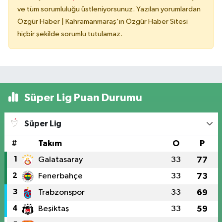
ve tüm sorumluluğu üstleniyorsunuz. Yazılan yorumlardan
Özgür Haber | Kahramanmaraş'ın Özgür Haber Sitesi
hiçbir şekilde sorumlu tutulamaz.
Süper Lig Puan Durumu
Süper Lig
#
Takım
O
P
1
Galatasaray
33
77
2
Fenerbahçe
33
73
3
Trabzonspor
33
69
4
Beşiktaş
33
59