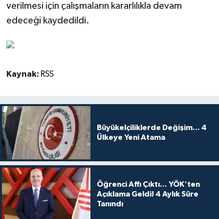
verilmesi için çalışmaların kararlılıkla devam
edeceği kaydedildi.
Kaynak:
RSS
Büyükelçiliklerde Değişim... 4
Ülkeye Yeni Atama
Öğrenci Affı Çıktı... YÖK'ten
Açıklama Geldi! 4 Aylık Süre
Tanındı