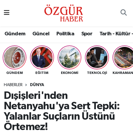
Alısveriş
MODA - GÜZELLİK
Nöbetçi Eczaneler
Gündem
Güncel
Politika
Spor
Tarih - Kültür 
Bilim / Teknoloji
Hava Durumu
Eğitim
Namaz Vakitleri
Ekonomi
Trafik Durumu
GÜNDEM
EĞITIM
EKONOMI
TEKNOLOJI
Güncel
Süper Lig Puan Durumu ve Fikstür
HABERLER
DÜNYA
Dışişleri'nden
Gündem
Tüm Manşetler
Netanyahu'ya Sert Tepki:
Magazin
Son Dakika Haberleri
Yalanlar Suçların Üstünü
Örtemez!
Politika
Haber Arşivi