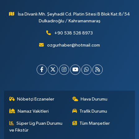
İsa Divanlı Mh. Şeyhadil Cd. Platin Sitesi B Blok Kat:8/54
Dulkadiroğlu / Kahramanmaraş
+90 538 526 8973
ozgurhaber@hotmail.com
Nöbetçi Eczaneler
Hava Durumu
Namaz Vakitleri
Trafik Durumu
Süper Lig Puan Durumu
Tüm Manşetler
ve Fikstür