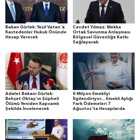
Bakan Gürlek: Yeşil Vatan'a
Cevdet Yılmaz: Mekke
Kastedenler Hukuk Önünde
Ortak Savunma Anlaşması
Hesap Verecek
Bölgesel Güvenliğe Katkı
Sağlayacak
Adalet Bakanı Gürlek:
6 Milyon Emekliyi
Behçet Oktay'ın Şüpheli
İlgilendiriyor... Emekli Aylığı
Ölümü Yeniden Kapsamlı
Fark Ödemeleri 7
Şekilde İncelenecek
Ağustos'ta Hesaplarda