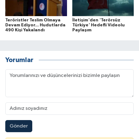
Teröristler Teslim Olmaya
İletişim'den 'Terörsüz
Devam Ediyor... Hudutlarda
Türkiye' Hedefli Videolu
490 Kişi Yakalandı
Paylaşım
Yorumlar
Gönder