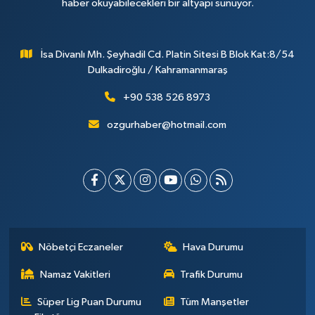
haber okuyabilecekleri bir altyapı sunuyor.
İsa Divanlı Mh. Şeyhadil Cd. Platin Sitesi B Blok Kat:8/54
Dulkadiroğlu / Kahramanmaraş
+90 538 526 8973
ozgurhaber@hotmail.com
Nöbetçi Eczaneler
Hava Durumu
Namaz Vakitleri
Trafik Durumu
Süper Lig Puan Durumu
Tüm Manşetler