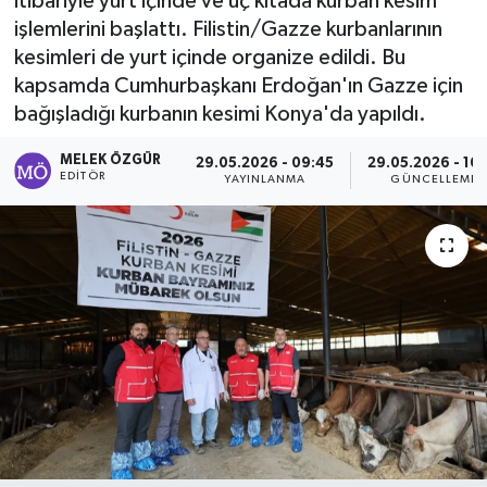
itibariyle yurt içinde ve üç kıtada kurban kesim
işlemlerini başlattı. Filistin/Gazze kurbanlarının
Sağlık
kesimleri de yurt içinde organize edildi. Bu
kapsamda Cumhurbaşkanı Erdoğan'ın Gazze için
Spor
bağışladığı kurbanın kesimi Konya'da yapıldı.
Tarih - Kültür - Sanat - Turizm
MELEK ÖZGÜR
29.05.2026 - 09:45
29.05.2026 - 16:
EDITÖR
YAYINLANMA
GÜNCELLEME
Yaşam