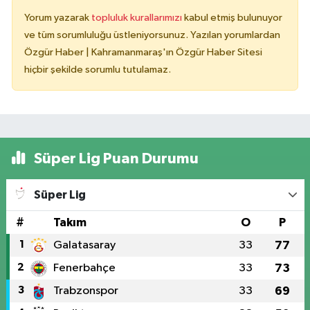
Yorum yazarak
topluluk kurallarımızı
kabul etmiş bulunuyor
ve tüm sorumluluğu üstleniyorsunuz. Yazılan yorumlardan
Özgür Haber | Kahramanmaraş'ın Özgür Haber Sitesi
hiçbir şekilde sorumlu tutulamaz.
Süper Lig Puan Durumu
Süper Lig
#
Takım
O
P
1
Galatasaray
33
77
2
Fenerbahçe
33
73
3
Trabzonspor
33
69