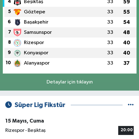
4
Beşiktaş
33
59
5
Göztepe
33
55
6
Başakşehir
33
54
7
Samsunspor
33
48
8
Rizespor
33
40
9
Konyaspor
33
40
10
Alanyaspor
33
37
Detaylar için tıklayın
Süper Lig Fikstür
15 Mayıs, Cuma
Rizespor - Beşiktaş
20:00