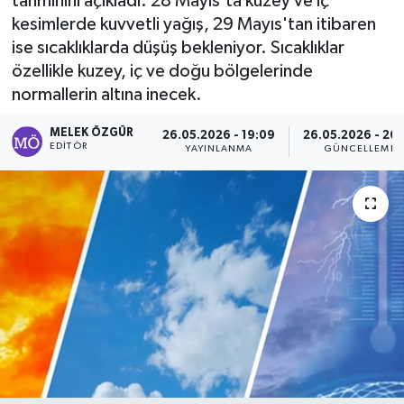
tahminini açıkladı. 28 Mayıs'ta kuzey ve iç
kesimlerde kuvvetli yağış, 29 Mayıs'tan itibaren
Sağlık
ise sıcaklıklarda düşüş bekleniyor. Sıcaklıklar
özellikle kuzey, iç ve doğu bölgelerinde
Spor
normallerin altına inecek.
Tarih - Kültür - Sanat - Turizm
MELEK ÖZGÜR
26.05.2026 - 19:09
26.05.2026 - 20
EDITÖR
YAYINLANMA
GÜNCELLEME
Yaşam