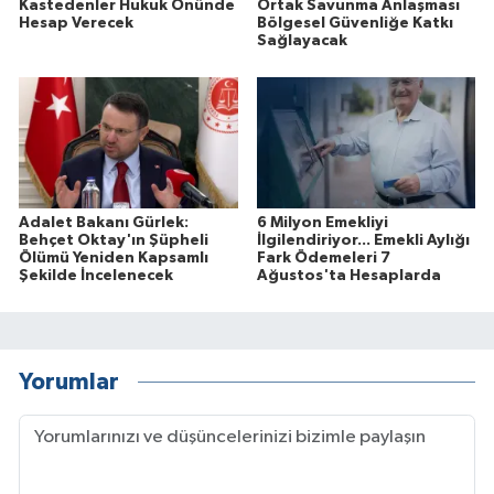
Kastedenler Hukuk Önünde
Ortak Savunma Anlaşması
Hesap Verecek
Bölgesel Güvenliğe Katkı
Sağlayacak
Adalet Bakanı Gürlek:
6 Milyon Emekliyi
Behçet Oktay'ın Şüpheli
İlgilendiriyor... Emekli Aylığı
Ölümü Yeniden Kapsamlı
Fark Ödemeleri 7
Şekilde İncelenecek
Ağustos'ta Hesaplarda
Yorumlar