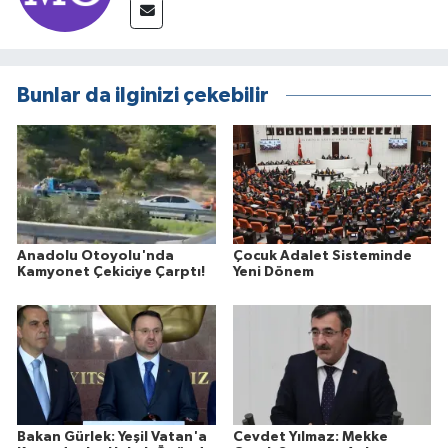
Bunlar da ilginizi çekebilir
Anadolu Otoyolu'nda
Çocuk Adalet Sisteminde
Kamyonet Çekiciye Çarptı!
Yeni Dönem
Bakan Gürlek: Yeşil Vatan'a
Cevdet Yılmaz: Mekke