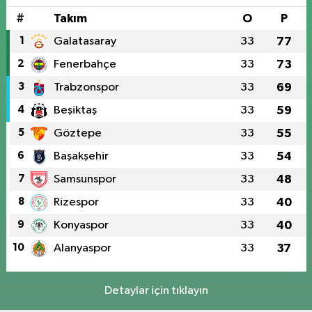
#
Takım
O
P
1
Galatasaray
33
77
2
Fenerbahçe
33
73
3
Trabzonspor
33
69
4
Beşiktaş
33
59
5
Göztepe
33
55
6
Başakşehir
33
54
7
Samsunspor
33
48
8
Rizespor
33
40
9
Konyaspor
33
40
10
Alanyaspor
33
37
Detaylar için tıklayın