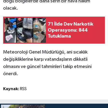
doğu bölgelerde daha serin bir hava hakim
olacak.
71 İlde Dev Narkotik
Operasyonu: 844
Tutuklama
Meteoroloji Genel Müdürlüğü, ani sıcaklık
değişikliklerine karşı vatandaşların dikkatli
olmasını ve güncel tahminleri takip etmesini
önerdi.
Kaynak:
RSS