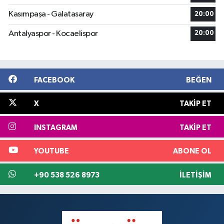
Kasımpaşa - Galatasaray
20:00
Antalyaspor - Kocaelispor
20:00
FACEBOOK
BEĞEN
X
TAKIP ET
INSTAGRAM
TAKIP ET
YOUTUBE
ABONE OL
+90 538 526 8973
İLETIŞIM