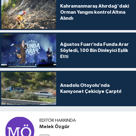
Kahramanmaraş Ahırdağ'daki
Orman Yangını kontrol Altına
Alındı
Ağustos Fuarı’nda Funda Arar
Söyledi, 100 Bin Dinleyici Eşlik
Etti
Anadolu Otoyolu'nda
Kamyonet Çekiciye Çarptı!
EDITÖR HAKKINDA
Melek Özgür