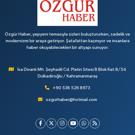
Özgür Haber, yepyeni temasıyla sizleri buluştururken, sadelik ve
modernizmi bir araya getiriyor. Şatafattan kaçınıyor ve insanlara
haber okuyabilecekleri bir altyapı sunuyor.
İsa Divanlı Mh. Şeyhadil Cd. Platin Sitesi B Blok Kat:8/54
Dulkadiroğlu / Kahramanmaraş
+90 538 526 8973
ozgurhaber@hotmail.com