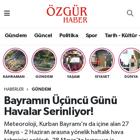
Alısveriş
MODA - GÜZELLİK
Nöbetçi Eczaneler
Gündem
Güncel
Politika
Spor
Tarih - Kültür 
Bilim / Teknoloji
Hava Durumu
Eğitim
Namaz Vakitleri
Ekonomi
Trafik Durumu
GÜNDEM
YAŞAM
SIYASET
DÜNYA
KAHRAMANMARAŞ
Güncel
Süper Lig Puan Durumu ve Fikstür
HABERLER
GÜNDEM
Bayramın Üçüncü Günü
Gündem
Tüm Manşetler
Havalar Serinliyor!
Magazin
Son Dakika Haberleri
Meteoroloji, Kurban Bayramı'nı da içine alan 27
Mayıs - 2 Haziran arasına yönelik haftalık hava
Politika
Haber Arşivi