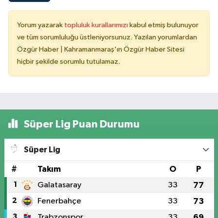
Yorum yazarak
topluluk kurallarımızı
kabul etmiş bulunuyor
ve tüm sorumluluğu üstleniyorsunuz. Yazılan yorumlardan
Özgür Haber | Kahramanmaraş'ın Özgür Haber Sitesi
hiçbir şekilde sorumlu tutulamaz.
Süper Lig Puan Durumu
Süper Lig
#
Takım
O
P
1
Galatasaray
33
77
2
Fenerbahçe
33
73
3
Trabzonspor
33
69