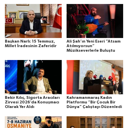
Başkan Narlı: 15 Temmuz,
Ali Şah’ın Yeni Eseri “Atsam
Millet İradesinin Zaferidir
Atılmıyorsun”
Müzikseverlerle Buluştu
Bekir Kılıç, Sigorta Aracıları
Kahramanmaraş Kadın
Zirvesi 2026’da Konuşmacı
Platformu “Bir Çocuk Bir
Olarak Yer Aldı
Dünya” Çalıştayı Düzenledi