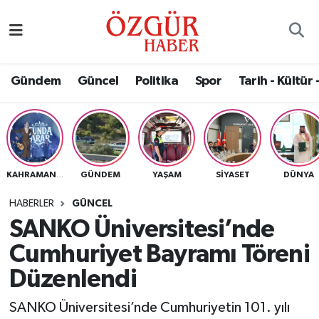
Alısveriş
MODA - GÜZELLİK
Nöbetçi Eczaneler
Gündem
Güncel
Politika
Spor
Tarih - Kültür 
Bilim / Teknoloji
Hava Durumu
Eğitim
Namaz Vakitleri
Ekonomi
Trafik Durumu
GÜNDEM
YAŞAM
SIYASET
DÜNYA
KAHRAMANMARAŞ
Güncel
Süper Lig Puan Durumu ve Fikstür
HABERLER
GÜNCEL
SANKO Üniversitesi’nde
Gündem
Tüm Manşetler
Cumhuriyet Bayramı Töreni
Magazin
Son Dakika Haberleri
Düzenlendi
SANKO Üniversitesi’nde Cumhuriyetin 101. yılı
Politika
Haber Arşivi