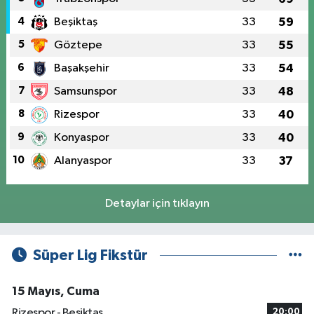
4
Beşiktaş
33
59
5
Göztepe
33
55
6
Başakşehir
33
54
7
Samsunspor
33
48
8
Rizespor
33
40
9
Konyaspor
33
40
10
Alanyaspor
33
37
Detaylar için tıklayın
Süper Lig Fikstür
15 Mayıs, Cuma
Rizespor - Beşiktaş
20:00