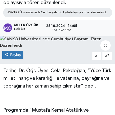
dolayısıyla tören düzenlendi.
Sağlık
#SANKO Üniversitesi’nde Cumhuriyetin 101. yılı dolayısıyla tören düzenlendi.
Spor
MELEK ÖZGÜR
28.10.2024 - 14:05
EDITÖR
YAYINLANMA
Tarih - Kültür - Sanat - Turizm
Yaşam
Paylaş
-
+
A
A
Tarihçi Dr. Öğr. Üyesi Celal Pekdoğan, “Yüce Türk
milleti inanç ve kararlığı ile vatanına, bayrağına ve
toprağına her zaman sahip çıkmıştır” dedi.
Programda “Mustafa Kemal Atatürk ve