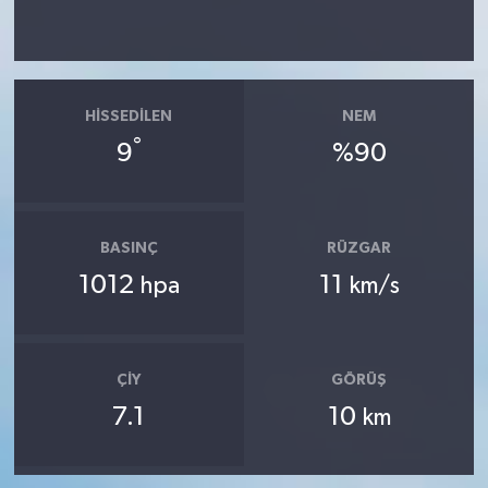
HISSEDILEN
NEM
°
9
%90
BASINÇ
RÜZGAR
1012
11
hpa
km/s
ÇIY
GÖRÜŞ
7.1
10
km