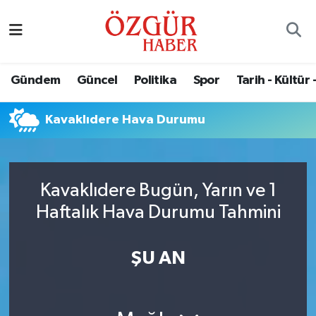
Alısveriş
MODA - GÜZELLİK
Nöbetçi Eczaneler
Gündem
Güncel
Politika
Spor
Tarih - Kültür 
Bilim / Teknoloji
Hava Durumu
Kavaklıdere Hava Durumu
Eğitim
Namaz Vakitleri
Ekonomi
Trafik Durumu
Kavaklıdere Bugün, Yarın ve 1
Güncel
Süper Lig Puan Durumu ve Fikstür
Haftalık Hava Durumu Tahmini
Gündem
Tüm Manşetler
ŞU AN
Magazin
Son Dakika Haberleri
Politika
Haber Arşivi