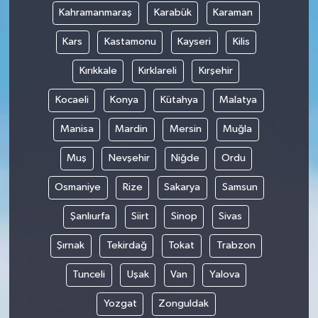
Kahramanmaraş
Karabük
Karaman
Kars
Kastamonu
Kayseri
Kilis
Kırıkkale
Kırklareli
Kırşehir
Kocaeli
Konya
Kütahya
Malatya
Manisa
Mardin
Mersin
Muğla
Muş
Nevşehir
Niğde
Ordu
Osmaniye
Rize
Sakarya
Samsun
Şanlıurfa
Siirt
Sinop
Sivas
Şırnak
Tekirdağ
Tokat
Trabzon
Tunceli
Uşak
Van
Yalova
Yozgat
Zonguldak