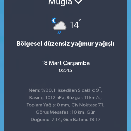
Muğla
Sağlık
°
14
Spor
Tarih - Kültür - Sanat - Turizm
Bölgesel düzensiz yağmur yağışlı
Yaşam
18 Mart Çarşamba
02:45
°
Nem: %90, Hissedilen Sıcaklık: 9
,
Basınç: 1012 hPa, Rüzgar: 11 km/s,
Toplam Yağış: 0 mm, Çiy Noktası: 7.1,
Görüş Mesafesi: 10 km, Gün
Doğumu: 7:14, Gün Batımı: 19:17