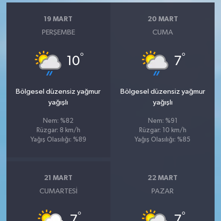
19 MART
20 MART
PERŞEMBE
CUMA
°
°
10
7
Bölgesel düzensiz yağmur
Bölgesel düzensiz yağmur
yağışlı
yağışlı
Nem: %82
Nem: %91
Rüzgar: 8 km/h
Rüzgar: 10 km/h
Yağış Olasılığı: %89
Yağış Olasılığı: %85
21 MART
22 MART
CUMARTESI
PAZAR
°
°
7
7