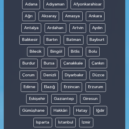
Adana
Adıyaman
Afyonkarahisar
Ağrı
Aksaray
Amasya
Ankara
Antalya
Ardahan
Artvin
Aydın
Balıkesir
Bartın
Batman
Bayburt
Bilecik
Bingöl
Bitlis
Bolu
Burdur
Bursa
Çanakkale
Çankırı
Çorum
Denizli
Diyarbakır
Düzce
Edirne
Elazığ
Erzincan
Erzurum
Eskişehir
Gaziantep
Giresun
Gümüşhane
Hakkâri
Hatay
Iğdır
Isparta
İstanbul
İzmir