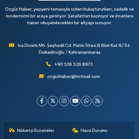
Özgür Haber, yepyeni temasıyla sizleri buluştururken, sadelik ve
modernizmi bir araya getiriyor. Şatafattan kaçınıyor ve insanlara
haber okuyabilecekleri bir altyapı sunuyor.
İsa Divanlı Mh. Şeyhadil Cd. Platin Sitesi B Blok Kat:8/54
Dulkadiroğlu / Kahramanmaraş
+90 538 526 8973
ozgurhaber@hotmail.com
Nöbetçi Eczaneler
Hava Durumu