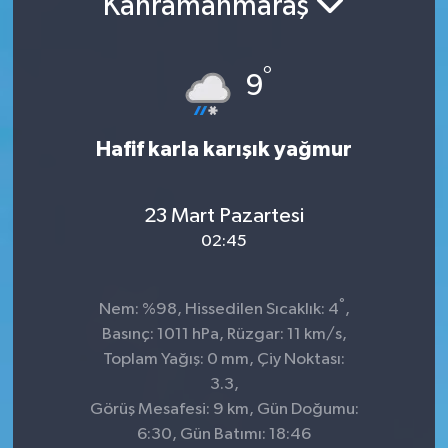
Kahramanmaraş
Sağlık
°
9
Spor
Tarih - Kültür - Sanat - Turizm
Hafif karla karışık yağmur
Yaşam
23 Mart Pazartesi
02:45
°
Nem: %98, Hissedilen Sıcaklık: 4
,
Basınç: 1011 hPa, Rüzgar: 11 km/s,
Toplam Yağış: 0 mm, Çiy Noktası:
3.3,
Görüş Mesafesi: 9 km, Gün Doğumu:
6:30, Gün Batımı: 18:46