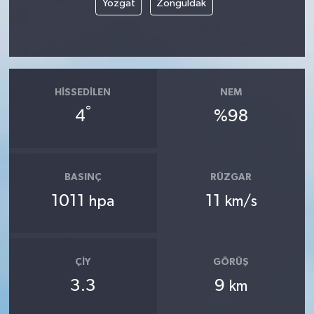
Yozgat
Zonguldak
HISSEDILEN
NEM
°
4
%98
BASINÇ
RÜZGAR
1011
11
hpa
km/s
ÇIY
GÖRÜŞ
3.3
9
km