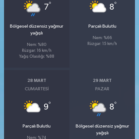
°
°
7
8
Bölgesel düzensiz yağmur
Parçalı Bulutlu
yağışlı
Nem: %66
Rüzgar: 15 km/h
Nem: %80
Rüzgar: 16 km/h
Yağış Olasılığı: %88
28 MART
29 MART
CUMARTESI
PAZAR
°
°
9
8
Parçalı Bulutlu
Bölgesel düzensiz yağmur
yağışlı
Nem: %74