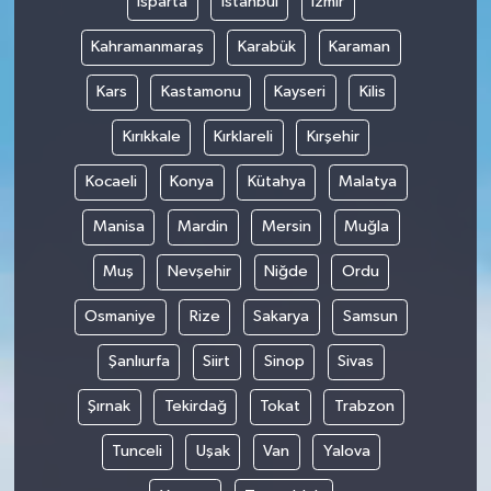
Isparta
İstanbul
İzmir
Kahramanmaraş
Karabük
Karaman
Kars
Kastamonu
Kayseri
Kilis
Kırıkkale
Kırklareli
Kırşehir
Kocaeli
Konya
Kütahya
Malatya
Manisa
Mardin
Mersin
Muğla
Muş
Nevşehir
Niğde
Ordu
Osmaniye
Rize
Sakarya
Samsun
Şanlıurfa
Siirt
Sinop
Sivas
Şırnak
Tekirdağ
Tokat
Trabzon
Tunceli
Uşak
Van
Yalova