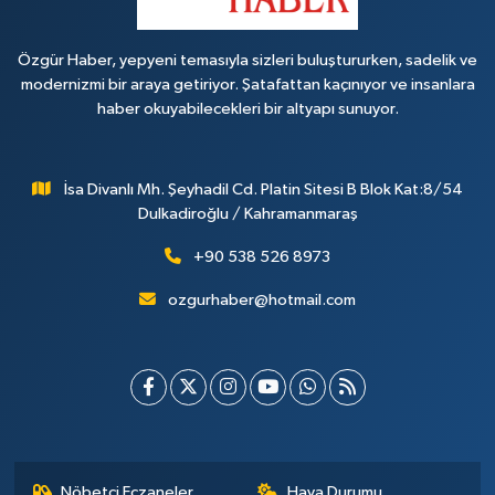
Özgür Haber, yepyeni temasıyla sizleri buluştururken, sadelik ve
modernizmi bir araya getiriyor. Şatafattan kaçınıyor ve insanlara
haber okuyabilecekleri bir altyapı sunuyor.
İsa Divanlı Mh. Şeyhadil Cd. Platin Sitesi B Blok Kat:8/54
Dulkadiroğlu / Kahramanmaraş
+90 538 526 8973
ozgurhaber@hotmail.com
Nöbetçi Eczaneler
Hava Durumu