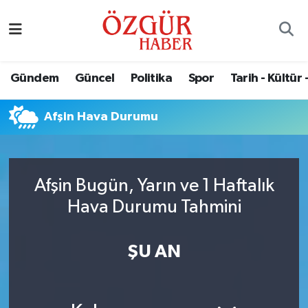
Alısveriş
MODA - GÜZELLİK
Nöbetçi Eczaneler
Gündem
Güncel
Politika
Spor
Tarih - Kültür 
Bilim / Teknoloji
Hava Durumu
Afşin Hava Durumu
Eğitim
Namaz Vakitleri
Ekonomi
Trafik Durumu
Afşin Bugün, Yarın ve 1 Haftalık
Güncel
Süper Lig Puan Durumu ve Fikstür
Hava Durumu Tahmini
Gündem
Tüm Manşetler
ŞU AN
Magazin
Son Dakika Haberleri
Politika
Haber Arşivi