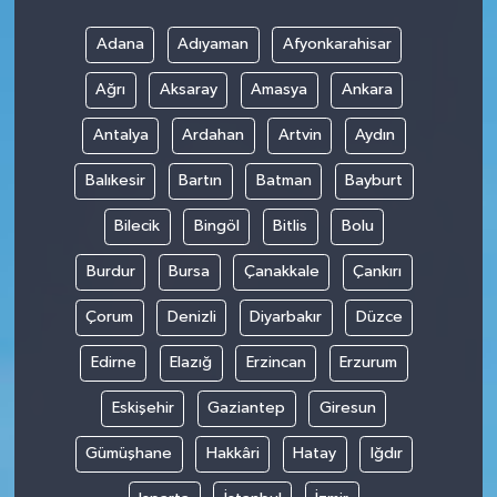
Adana
Adıyaman
Afyonkarahisar
Ağrı
Aksaray
Amasya
Ankara
Antalya
Ardahan
Artvin
Aydın
Balıkesir
Bartın
Batman
Bayburt
Bilecik
Bingöl
Bitlis
Bolu
Burdur
Bursa
Çanakkale
Çankırı
Çorum
Denizli
Diyarbakır
Düzce
Edirne
Elazığ
Erzincan
Erzurum
Eskişehir
Gaziantep
Giresun
Gümüşhane
Hakkâri
Hatay
Iğdır