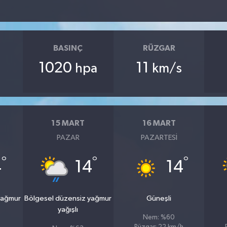
BASINÇ
RÜZGAR
1020
11
hpa
km/s
15 MART
16 MART
PAZAR
PAZARTESI
°
°
°
4
14
14
yağmur
Bölgesel düzensiz yağmur
Güneşli
yağışlı
Nem: %60