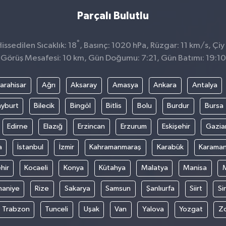
Parçalı Bulutlu
°
ssedilen Sıcaklık: 18
, Basınç: 1020 hPa, Rüzgar: 11 km/s, Çiy
Görüş Mesafesi: 10 km, Gün Doğumu: 7:21, Gün Batımı: 19:10
arahisar
Ağrı
Aksaray
Amasya
Ankara
Antalya
yburt
Bilecik
Bingöl
Bitlis
Bolu
Burdur
Bursa
Edirne
Elazığ
Erzincan
Erzurum
Eskişehir
Gazia
a
İstanbul
İzmir
Kahramanmaraş
Karabük
Karama
hir
Kocaeli
Konya
Kütahya
Malatya
Manisa
aniye
Rize
Sakarya
Samsun
Şanlıurfa
Siirt
Si
Trabzon
Tunceli
Uşak
Van
Yalova
Yozgat
Z