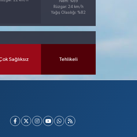
Rüzgar: 22 km/h
Nem: %69
Rüzgar: 24 km/h
Yağış Olasılığı: %82
Çok Sağlıksız
Tehlikeli