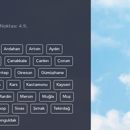
 Noktası: 4.9,
Ardahan
Artvin
Aydın
Çanakkale
Çankırı
Çorum
ntep
Giresun
Gümüşhane
n
Kars
Kastamonu
Kayseri
Mardin
Mersin
Muğla
Muş
nop
Sivas
Şırnak
Tekirdağ
onguldak