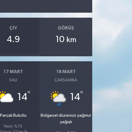
ÇIY
GÖRÜŞ
4.9
10
km
17 MART
18 MART
SALI
ÇARŞAMBA
°
°
14
14
Parçalı Bulutlu
Bölgesel düzensiz yağmur
yağışlı
Nem: %70