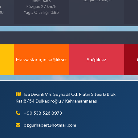
Rüzgar: 22 km/h
Nem: %63
h
Rüzgar: 27 km/h
%80
Yağış Olasılığı: %85
Hassaslar için sağlıksız
Sağlıksız
İsa Divanlı Mh. Şeyhadil Cd. Platin Sitesi B Blok
Kat:8/54 Dulkadiroğlu / Kahramanmaraş
+90 538 526 8973
ozgurhaber@hotmail.com