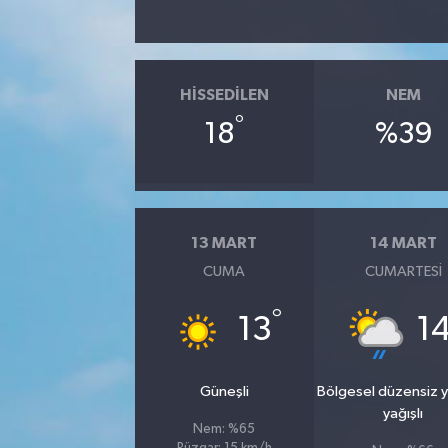
HISSEDILEN
NEM
°
18
%39
13 MART
14 MART
CUMA
CUMARTESI
°
13
1
Güneşli
Bölgesel düzensiz 
yağışlı
Nem: %65