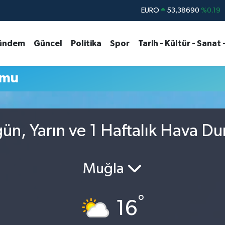
EURO
53,38690
%0.19
STERLİN
61,60380
%0.18
ündem
Güncel
Politika
Spor
Tarih - Kültür - Sanat 
G.ALTIN
6862,09000
%0.19
BİST100
14.598,00
%0
umu
BITCOIN
79.591,74
%-1.82
DOLAR
45,43620
%0.02
n, Yarın ve 1 Haftalık Hava D
Muğla
°
16