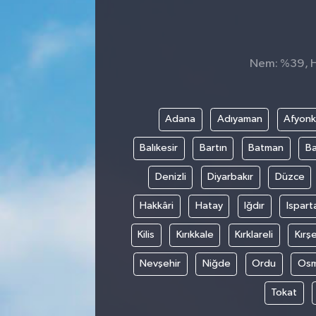
Sağlık
Spor
Nem: %39, Hi
Tarih - Kültür - Sanat - Turizm
Adana
Adıyaman
Afyonk
Yaşam
Balıkesir
Bartın
Batman
Ba
Denizli
Diyarbakır
Düzce
Hakkâri
Hatay
Iğdır
Ispart
Kilis
Kırıkkale
Kırklareli
Kırşe
Nevşehir
Niğde
Ordu
Osm
Tokat