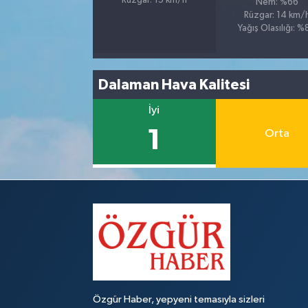
Rüzgar: 15 km/h
Nem: %66
Rüzgar: 14 km/
Yağış Olasılığı: 
Dalaman Hava Kalitesi
İyi
1
Orta
Özgür Haber, yepyeni temasıyla sizleri