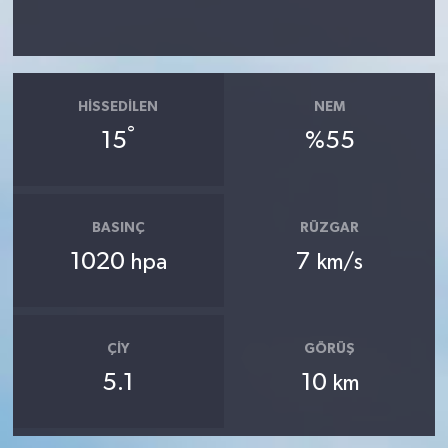
HISSEDILEN
NEM
°
15
%55
BASINÇ
RÜZGAR
1020
7
hpa
km/s
ÇIY
GÖRÜŞ
5.1
10
km