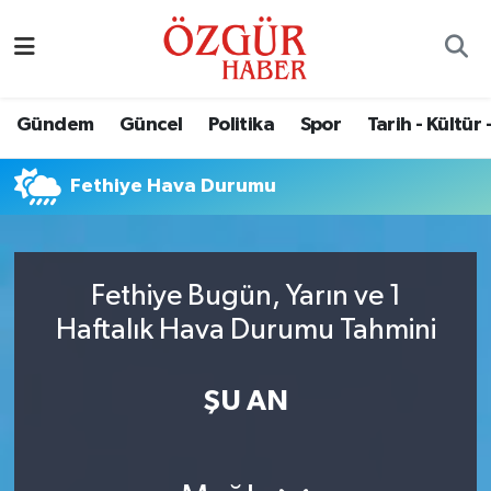
Alısveriş
MODA - GÜZELLİK
Nöbetçi Eczaneler
Gündem
Güncel
Politika
Spor
Tarih - Kültür 
Bilim / Teknoloji
Hava Durumu
Fethiye Hava Durumu
Eğitim
Namaz Vakitleri
Ekonomi
Trafik Durumu
Fethiye Bugün, Yarın ve 1
Güncel
Süper Lig Puan Durumu ve Fikstür
Haftalık Hava Durumu Tahmini
Gündem
Tüm Manşetler
ŞU AN
Magazin
Son Dakika Haberleri
Politika
Haber Arşivi