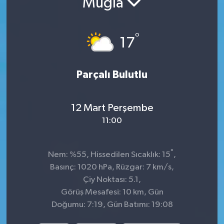
Muğla
Sağlık
°
17
Spor
Tarih - Kültür - Sanat - Turizm
Parçalı Bulutlu
Yaşam
12 Mart Perşembe
11:00
°
Nem: %55, Hissedilen Sıcaklık: 15
,
Basınç: 1020 hPa, Rüzgar: 7 km/s,
Çiy Noktası: 5.1,
Görüş Mesafesi: 10 km, Gün
Doğumu: 7:19, Gün Batımı: 19:08