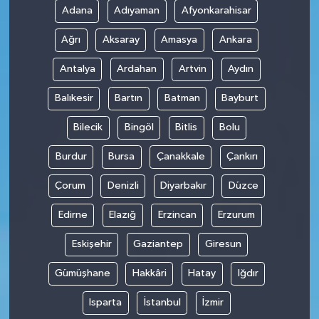
Adana
Adıyaman
Afyonkarahisar
Ağrı
Aksaray
Amasya
Ankara
Antalya
Ardahan
Artvin
Aydın
Balıkesir
Bartın
Batman
Bayburt
Bilecik
Bingöl
Bitlis
Bolu
Burdur
Bursa
Çanakkale
Çankırı
Çorum
Denizli
Diyarbakır
Düzce
Edirne
Elazığ
Erzincan
Erzurum
Eskişehir
Gaziantep
Giresun
Gümüşhane
Hakkâri
Hatay
Iğdır
Isparta
İstanbul
İzmir