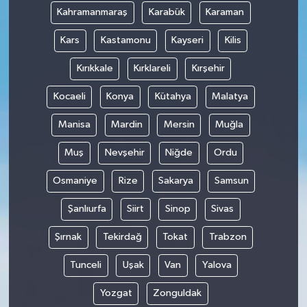
Kahramanmaraş
Karabük
Karaman
Kars
Kastamonu
Kayseri
Kilis
Kırıkkale
Kırklareli
Kırşehir
Kocaeli
Konya
Kütahya
Malatya
Manisa
Mardin
Mersin
Muğla
Muş
Nevşehir
Niğde
Ordu
Osmaniye
Rize
Sakarya
Samsun
Şanlıurfa
Siirt
Sinop
Sivas
Şırnak
Tekirdağ
Tokat
Trabzon
Tunceli
Uşak
Van
Yalova
Yozgat
Zonguldak