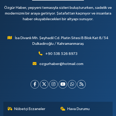
Özgür Haber, yepyeni temasıyla sizleri buluştururken, sadelik ve
modernizmi bir araya getiriyor. Şatafattan kaçınıyor ve insanlara
haber okuyabilecekleri bir altyapı sunuyor.
İsa Divanlı Mh. Şeyhadil Cd. Platin Sitesi B Blok Kat:8/54
Dulkadiroğlu / Kahramanmaraş
+90 538 526 8973
ozgurhaber@hotmail.com
Nöbetçi Eczaneler
Hava Durumu