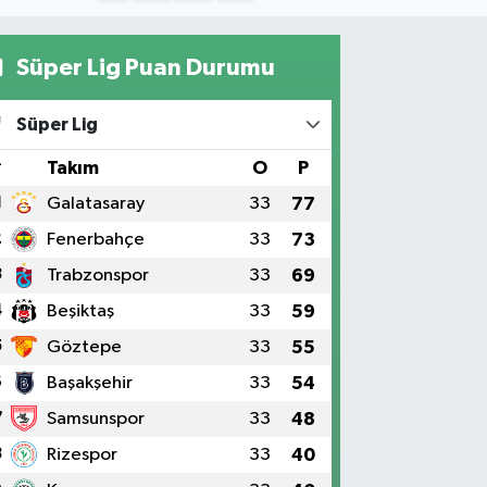
Süper Lig Puan Durumu
Süper Lig
#
Takım
O
P
1
Galatasaray
33
77
2
Fenerbahçe
33
73
3
Trabzonspor
33
69
4
Beşiktaş
33
59
5
Göztepe
33
55
6
Başakşehir
33
54
7
Samsunspor
33
48
8
Rizespor
33
40