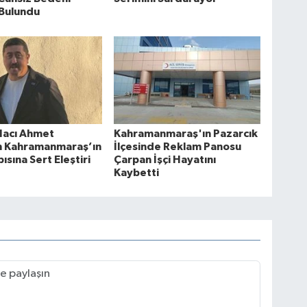
 Bulundu
Hacı Ahmet
Kahramanmaraş'ın Pazarcık
en Kahramanmaraş’ın
İlçesinde Reklam Panosu
ısına Sert Eleştiri
Çarpan İşçi Hayatını
Kaybetti