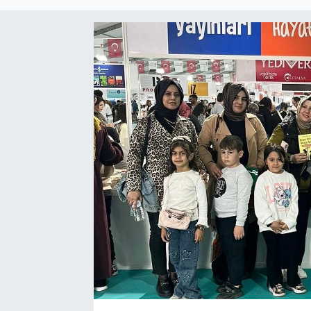
Sağlık
Spor
Tarih - Kültür - Sanat - Turizm
Yaşam