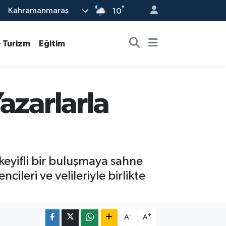
°
Kahramanmaraş
10
- Turizm
Eğitim
azarlarla
keyifli bir buluşmaya sahne
leri ve velileriyle birlikte
-
+
A
A