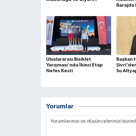
Barajda
Uluslararası Bisiklet
Başkan 
Yarışması'nda İkinci Etap
Sivri’d
Nefes Kesti
Su Altyap
Yorumlar