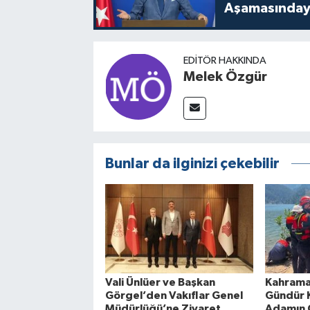
Aşamasınday
EDITÖR HAKKINDA
Melek Özgür
Bunlar da ilginizi çekebilir
Vali Ünlüer ve Başkan
Kahrama
Görgel’den Vakıflar Genel
Gündür K
Müdürlüğü’ne Ziyaret
Adamın 