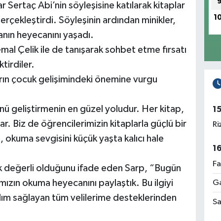
r Sertaç Abi’nin söyleşisine katılarak kitaplar
1
erçekleştirdi. Söyleşinin ardından minikler,
anın heyecanını yaşadı.
mal Çelik ile de tanışarak sohbet etme fırsatı
tirdiler.
arın çocuk gelişimindeki önemine vurgu
nü geliştirmenin en güzel yoludur. Her kitap,
1
ar. Biz de öğrencilerimizin kitaplarla güçlü bir
Ri
 okuma sevgisini küçük yaşta kalıcı hale
1
Fa
çok değerli olduğunu ifade eden Sarp, “Bugün
ımızın okuma heyecanını paylaştık. Bu ilgiyi
Ga
lım sağlayan tüm velilerime desteklerinden
Sa