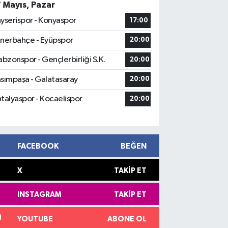
7 Mayıs, Pazar
yserispor - Konyaspor
17:00
nerbahçe - Eyüpspor
20:00
abzonspor - Gençlerbirliği S.K.
20:00
sımpaşa - Galatasaray
20:00
talyaspor - Kocaelispor
20:00
FACEBOOK
BEĞEN
X
TAKIP ET
INSTAGRAM
TAKIP ET
YOUTUBE
ABONE OL