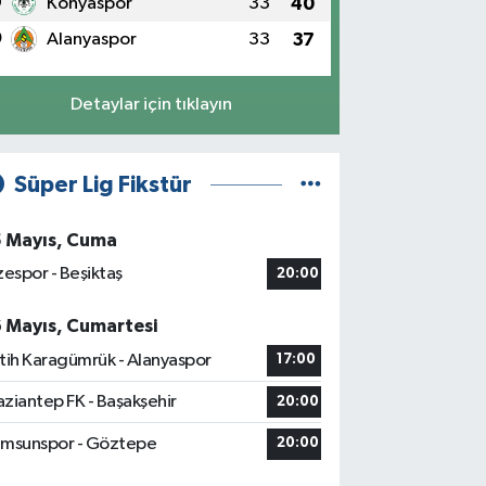
9
Konyaspor
33
40
0
Alanyaspor
33
37
Detaylar için tıklayın
Süper Lig Fikstür
5 Mayıs, Cuma
zespor - Beşiktaş
20:00
6 Mayıs, Cumartesi
tih Karagümrük - Alanyaspor
17:00
ziantep FK - Başakşehir
20:00
msunspor - Göztepe
20:00