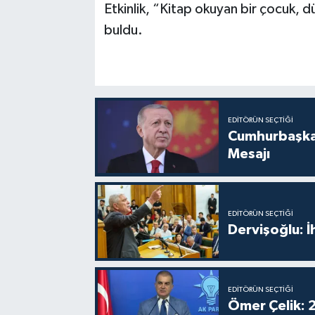
Etkinlik, “Kitap okuyan bir çocuk, 
buldu.
EDITÖRÜN SEÇTIĞI
Cumhurbaşkan
Mesajı
EDITÖRÜN SEÇTIĞI
Dervişoğlu: 
EDITÖRÜN SEÇTIĞI
Ömer Çelik: 2