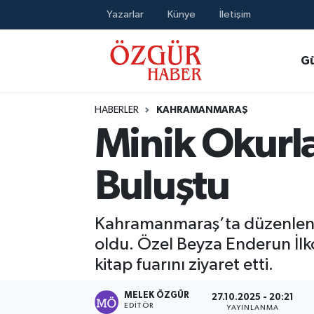
Yazarlar
Künye
İletişim
Alısveriş
MODA - GÜZELLİK
Nöbetçi Eczaneler
G
Bilim / Teknoloji
Hava Durumu
HABERLER
KAHRAMANMARAŞ
Eğitim
Namaz Vakitleri
Minik Okurla
Ekonomi
Trafik Durumu
Buluştu
Güncel
Süper Lig Puan Durumu ve Fikstür
Kahramanmaraş’ta düzenlenen k
Gündem
Tüm Manşetler
oldu. Özel Beyza Enderun İlkok
kitap fuarını ziyaret etti.
Magazin
Son Dakika Haberleri
MELEK ÖZGÜR
27.10.2025 - 20:21
Politika
Haber Arşivi
EDITÖR
YAYINLANMA