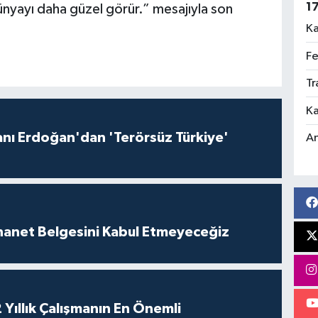
1
dünyayı daha güzel görür.” mesajıyla son
Ka
Fe
Tr
Ka
ı Erdoğan'dan 'Terörsüz Türkiye'
An
İhanet Belgesini Kabul Etmeyeceğiz
 Yıllık Çalışmanın En Önemli