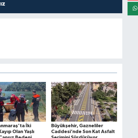
ız
nmaraş'ta İki
Büyükşehir, Gazneliler
ayıp Olan Yaşlı
Caddesi’nde Son Kat Asfalt
Cansız Bedeni
Serimini Sürdürüyor