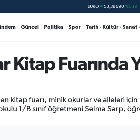
STERLİN
61,60380
%0.18
G.ALTIN
6862,09000
%0.19
ündem
Güncel
Politika
Spor
Tarih - Kültür - Sanat 
BİST100
14.598,00
%0
BITCOIN
79.591,74
%-1.82
DOLAR
45,43620
%0.02
r Kitap Fuarında Y
itap fuarı, minik okurlar ve aileleri için 
ulu 1/B sınıf öğretmeni Selma Sarp, öğrenci