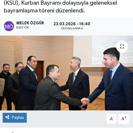
(KSÜ), Kurban Bayramı dolayısıyla geleneksel
bayramlaşma töreni düzenlendi.
Sağlık
MELEK ÖZGÜR
23.03.2026 - 16:40
Spor
EDITÖR
YAYINLANMA
Tarih - Kültür - Sanat - Turizm
Yaşam
Paylaş
-
+
A
A