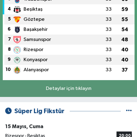
4
Beşiktaş
33
59
5
Göztepe
33
55
6
Başakşehir
33
54
7
Samsunspor
33
48
8
Rizespor
33
40
9
Konyaspor
33
40
10
Alanyaspor
33
37
Detaylar için tıklayın
Süper Lig Fikstür
15 Mayıs, Cuma
Rizespor - Beşiktaş
20:00