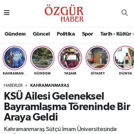
Alısveriş
MODA - GÜZELLİK
Nöbetçi Eczaneler
Gündem
Güncel
Politika
Spor
Tarih - Kültür 
Bilim / Teknoloji
Hava Durumu
Eğitim
Namaz Vakitleri
Ekonomi
Trafik Durumu
GÜNDEM
YAŞAM
SIYASET
DÜNYA
KAHRAMANMARAŞ
Güncel
Süper Lig Puan Durumu ve Fikstür
HABERLER
KAHRAMANMARAŞ
KSÜ Ailesi Geleneksel
Gündem
Tüm Manşetler
Bayramlaşma Töreninde Bir
Magazin
Son Dakika Haberleri
Araya Geldi
Kahramanmaraş Sütçü İmam Üniversitesinde
Politika
Haber Arşivi