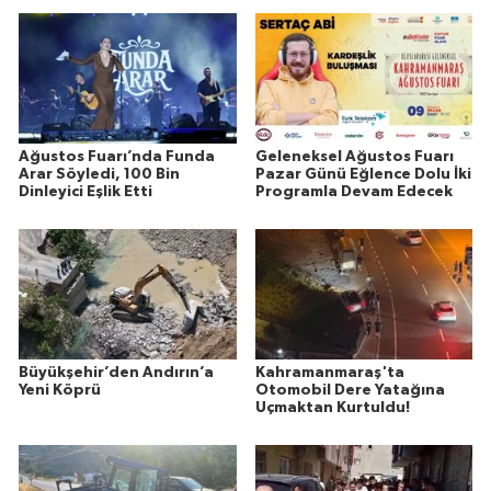
Ağustos Fuarı’nda Funda
Geleneksel Ağustos Fuarı
Arar Söyledi, 100 Bin
Pazar Günü Eğlence Dolu İki
Dinleyici Eşlik Etti
Programla Devam Edecek
Büyükşehir’den Andırın’a
Kahramanmaraş'ta
Yeni Köprü
Otomobil Dere Yatağına
Uçmaktan Kurtuldu!