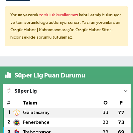
Yorum yazarak
topluluk kurallarımızı
kabul etmiş bulunuyor
ve tüm sorumluluğu üstleniyorsunuz. Yazılan yorumlardan
Özgür Haber | Kahramanmaraş'ın Özgür Haber Sitesi
hiçbir şekilde sorumlu tutulamaz.
Süper Lig Puan Durumu
Süper Lig
#
Takım
O
P
1
Galatasaray
33
77
2
Fenerbahçe
33
73
3
Trabzonspor
33
69