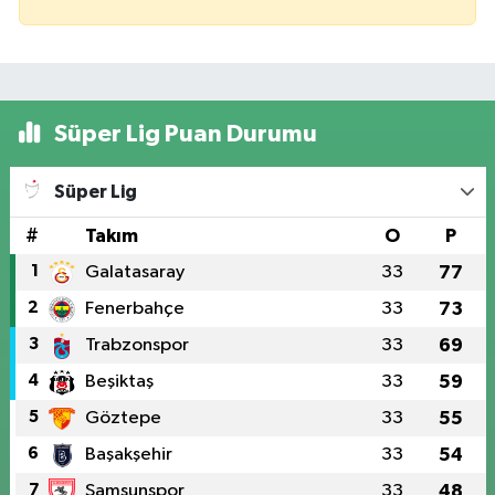
Süper Lig Puan Durumu
Süper Lig
#
Takım
O
P
1
Galatasaray
33
77
2
Fenerbahçe
33
73
3
Trabzonspor
33
69
4
Beşiktaş
33
59
5
Göztepe
33
55
6
Başakşehir
33
54
7
Samsunspor
33
48