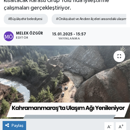
kısaltacak Karasu Grup Yolu'nda iyileştirme
çalışmaları gerçekleştiriyor.
Sağlık
#Büyükşehir belediyesi
#Onikişubat ve Andırın ilçeleri arasındaki ulaşımı
Spor
MELEK ÖZGÜR
15.01.2025 - 15:57
EDITÖR
YAYINLANMA
Tarih - Kültür - Sanat - Turizm
Yaşam
Paylaş
-
+
A
A