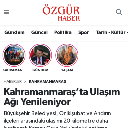
Alısveriş
MODA - GÜZELLİK
Nöbetçi Eczaneler
Gündem
Güncel
Politika
Spor
Tarih - Kültür 
Bilim / Teknoloji
Hava Durumu
Eğitim
Namaz Vakitleri
Ekonomi
Trafik Durumu
GÜNDEM
YAŞAM
KAHRAMANMARAŞ
Güncel
Süper Lig Puan Durumu ve Fikstür
HABERLER
KAHRAMANMARAŞ
Kahramanmaraş’ta Ulaşım
Gündem
Tüm Manşetler
Ağı Yenileniyor
Magazin
Son Dakika Haberleri
Büyükşehir Belediyesi, Onikişubat ve Andırın
ilçeleri arasındaki ulaşımı 20 kilometre daha
Politika
Haber Arşivi