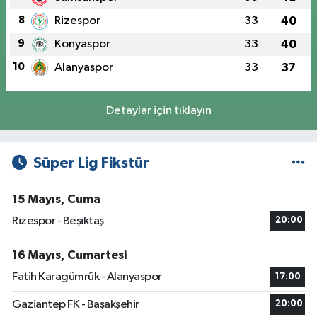
8
Rizespor
33
40
9
Konyaspor
33
40
10
Alanyaspor
33
37
Detaylar için tıklayın
Süper Lig Fikstür
15 Mayıs, Cuma
Rizespor - Beşiktaş
20:00
16 Mayıs, Cumartesi
Fatih Karagümrük - Alanyaspor
17:00
Gaziantep FK - Başakşehir
20:00