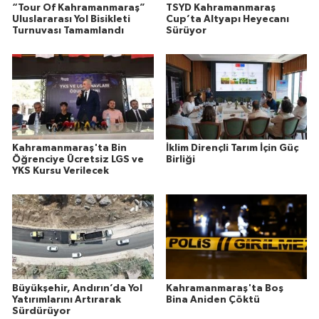
“Tour Of Kahramanmaraş”
TSYD Kahramanmaraş
Uluslararası Yol Bisikleti
Cup’ta Altyapı Heyecanı
Turnuvası Tamamlandı
Sürüyor
Kahramanmaraş'ta Bin
İklim Dirençli Tarım İçin Güç
Öğrenciye Ücretsiz LGS ve
Birliği
YKS Kursu Verilecek
Büyükşehir, Andırın’da Yol
Kahramanmaraş'ta Boş
Yatırımlarını Artırarak
Bina Aniden Çöktü
Sürdürüyor