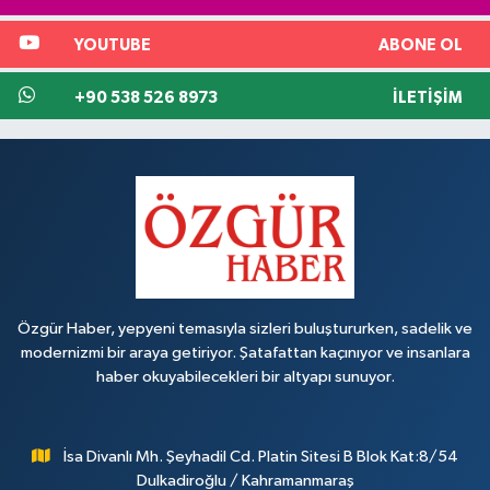
YOUTUBE
ABONE OL
+90 538 526 8973
İLETIŞIM
Özgür Haber, yepyeni temasıyla sizleri buluştururken, sadelik ve
modernizmi bir araya getiriyor. Şatafattan kaçınıyor ve insanlara
haber okuyabilecekleri bir altyapı sunuyor.
İsa Divanlı Mh. Şeyhadil Cd. Platin Sitesi B Blok Kat:8/54
Dulkadiroğlu / Kahramanmaraş