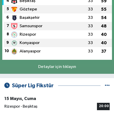
4
Beşiktaş
33
59
5
Göztepe
33
55
6
Başakşehir
33
54
7
Samsunspor
33
48
8
Rizespor
33
40
9
Konyaspor
33
40
10
Alanyaspor
33
37
Detaylar için tıklayın
Süper Lig Fikstür
15 Mayıs, Cuma
Rizespor - Beşiktaş
20:00