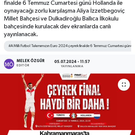
finalde 6 Temmuz Cumartesi günü Hollanda ile
oynayacağı zorlu karşılaşma Aliya İzzetbegoviç
Sağlık
Millet Bahçesi ve Dulkadiroğlu Ballıca İlkokulu
bahçesinde kurulacak dev ekranlarda canlı
Spor
yayınlanacak.
Tarih - Kültür - Sanat - Turizm
#A Milli Futbol Takımımızın Euro 2024 çeyrek finalde 6 Temmuz Cumartesi günü Ho
Yaşam
MELEK ÖZGÜR
05.07.2024 - 11:57
EDITÖR
YAYINLANMA