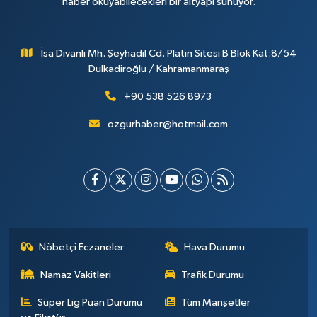
haber okuyabilecekleri bir altyapı sunuyor.
İsa Divanlı Mh. Şeyhadil Cd. Platin Sitesi B Blok Kat:8/54
Dulkadiroğlu / Kahramanmaraş
+90 538 526 8973
ozgurhaber@hotmail.com
Nöbetçi Eczaneler
Hava Durumu
Namaz Vakitleri
Trafik Durumu
Süper Lig Puan Durumu
Tüm Manşetler