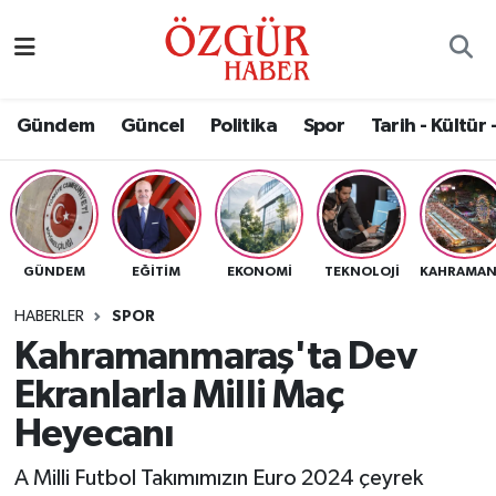
Alısveriş
MODA - GÜZELLİK
Nöbetçi Eczaneler
Gündem
Güncel
Politika
Spor
Tarih - Kültür 
Bilim / Teknoloji
Hava Durumu
Eğitim
Namaz Vakitleri
Ekonomi
Trafik Durumu
GÜNDEM
EĞITIM
EKONOMI
TEKNOLOJI
Güncel
Süper Lig Puan Durumu ve Fikstür
HABERLER
SPOR
Kahramanmaraş'ta Dev
Gündem
Tüm Manşetler
Ekranlarla Milli Maç
Magazin
Son Dakika Haberleri
Heyecanı
A Milli Futbol Takımımızın Euro 2024 çeyrek
Politika
Haber Arşivi