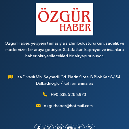
Özgür Haber, yepyeni temasıyla sizleri buluştururken, sadelik ve
modernizmi bir araya getiriyor. Şatafattan kaçınıyor ve insanlara
haber okuyabilecekleri bir altyapı sunuyor.
İsa Divanlı Mh. Şeyhadil Cd. Platin Sitesi B Blok Kat:8/54
Dulkadiroğlu / Kahramanmaraş
+90 538 526 8973
ozgurhaber@hotmail.com