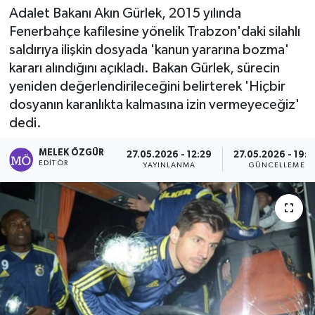
Adalet Bakanı Akın Gürlek, 2015 yılında
Sağlık
Fenerbahçe kafilesine yönelik Trabzon'daki silahlı
saldırıya ilişkin dosyada 'kanun yararına bozma'
Spor
kararı alındığını açıkladı. Bakan Gürlek, sürecin
yeniden değerlendirileceğini belirterek 'Hiçbir
Tarih - Kültür - Sanat - Turizm
dosyanın karanlıkta kalmasına izin vermeyeceğiz'
dedi.
Yaşam
MELEK ÖZGÜR
27.05.2026 - 12:29
27.05.2026 - 19:2
EDITÖR
YAYINLANMA
GÜNCELLEME