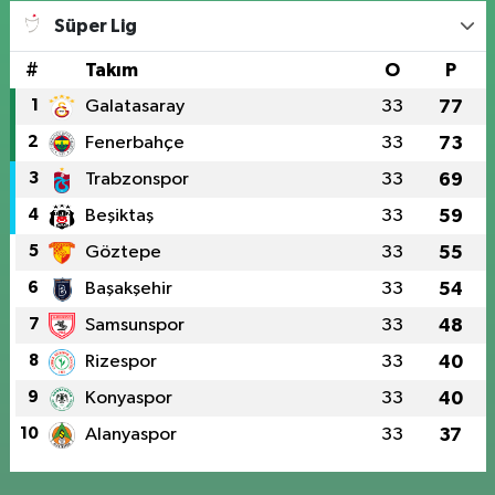
Süper Lig
#
Takım
O
P
1
Galatasaray
33
77
2
Fenerbahçe
33
73
3
Trabzonspor
33
69
4
Beşiktaş
33
59
5
Göztepe
33
55
6
Başakşehir
33
54
7
Samsunspor
33
48
8
Rizespor
33
40
9
Konyaspor
33
40
10
Alanyaspor
33
37