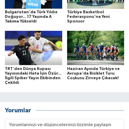
Bulgaristan'da Türk Yıldız
Türkiye Basketbol
Doğuyor... 17 Yaşında A
Federasyonu'na Yeni
Takıma Yükseldi
Sponsor
TRT'den Dünya Kupası
Haziran Ayında Türkiye ve
Yayınındaki Hata İçin Özür...
Avrupa'da Bisiklet Turu
İlgili Spiker Yayın Ekibinden
Coşkusu Zirveye Çıkacak!
Çekildi
Yorumlar