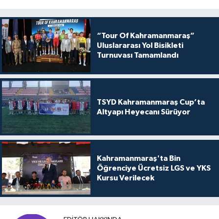
“Tour Of Kahramanmaraş”
Uluslararası Yol Bisikleti
Turnuvası Tamamlandı
TSYD Kahramanmaraş Cup’ta
Altyapı Heyecanı Sürüyor
Kahramanmaraş'ta Bin
Öğrenciye Ücretsiz LGS ve YKS
Kursu Verilecek