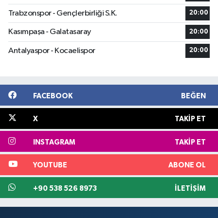
Trabzonspor - Gençlerbirliği S.K.
20:00
Kasımpaşa - Galatasaray
20:00
Antalyaspor - Kocaelispor
20:00
FACEBOOK
BEĞEN
X
TAKIP ET
INSTAGRAM
TAKIP ET
YOUTUBE
ABONE OL
+90 538 526 8973
İLETIŞIM