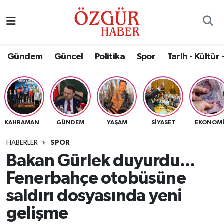
Alısveriş
MODA - GÜZELLİK
Nöbetçi Eczaneler
Gündem
Güncel
Politika
Spor
Tarih - Kültür 
Bilim / Teknoloji
Hava Durumu
Eğitim
Namaz Vakitleri
Ekonomi
Trafik Durumu
GÜNDEM
YAŞAM
SIYASET
EKONOM
KAHRAMANMARAŞ
Güncel
Süper Lig Puan Durumu ve Fikstür
HABERLER
SPOR
Bakan Gürlek duyurdu...
Gündem
Tüm Manşetler
Fenerbahçe otobüsüne
Magazin
Son Dakika Haberleri
saldırı dosyasında yeni
gelişme
Politika
Haber Arşivi