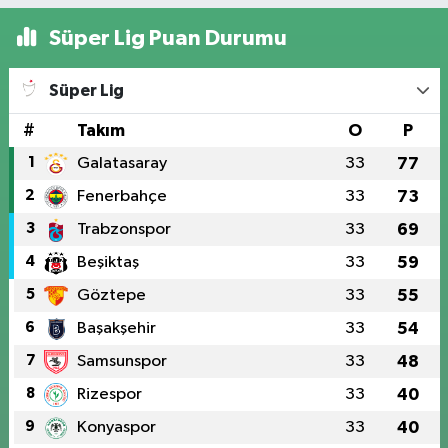
Süper Lig Puan Durumu
Süper Lig
#
Takım
O
P
1
Galatasaray
33
77
2
Fenerbahçe
33
73
3
Trabzonspor
33
69
4
Beşiktaş
33
59
5
Göztepe
33
55
6
Başakşehir
33
54
7
Samsunspor
33
48
8
Rizespor
33
40
9
Konyaspor
33
40