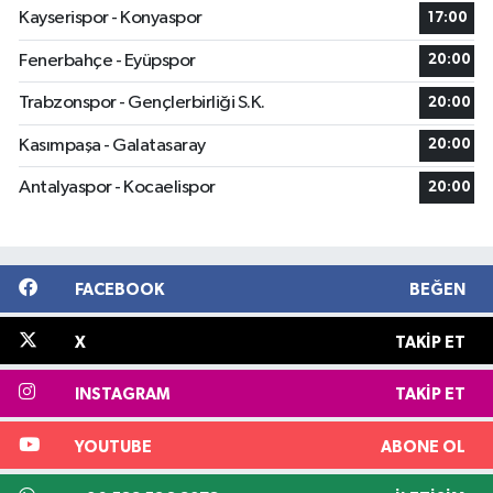
Kayserispor - Konyaspor
17:00
Fenerbahçe - Eyüpspor
20:00
Trabzonspor - Gençlerbirliği S.K.
20:00
Kasımpaşa - Galatasaray
20:00
Antalyaspor - Kocaelispor
20:00
FACEBOOK
BEĞEN
X
TAKIP ET
INSTAGRAM
TAKIP ET
YOUTUBE
ABONE OL