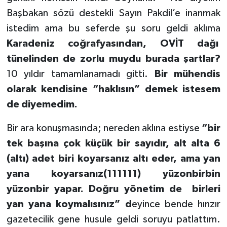
Başbakan sözü destekli Sayın Pakdil’e inanmak
istedim ama bu seferde şu soru geldi aklıma
Karadeniz coğrafyasından, OVİT dağı
tünelinden de zorlu muydu burada şartlar?
10 yıldır tamamlanamadı gitti.
Bir mühendis
olarak kendisine “haklısın” demek istesem
de diyemedim.
Bir ara konuşmasında; nereden aklına estiyse
“bir
tek başına çok küçük bir sayıdır, alt alta 6
(altı) adet biri koyarsanız altı eder, ama yan
yana koyarsanız(111111) yüzonbirbin
yüzonbir yapar. Doğru yönetim de
birleri
yan yana koymalısınız” d
eyince bende hınzır
gazetecilik gene husule geldi soruyu patlattım.