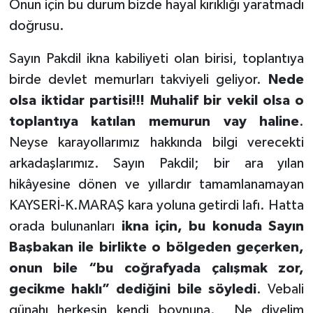
Onun için bu durum bizde hayal kırıklığı yaratmadı
doğrusu.
Sayın Pakdil ikna kabiliyeti olan birisi, toplantıya
birde devlet memurları takviyeli geliyor.
Nede
olsa iktidar partisi!!! Muhalif bir vekil olsa o
toplantıya katılan memurun vay haline
.
Neyse karayollarımız hakkında bilgi verecekti
arkadaşlarımız. Sayın Pakdil; bir ara yılan
hikâyesine dönen ve yıllardır tamamlanamayan
KAYSERİ-K.MARAŞ kara yoluna getirdi lafı. Hatta
orada bulunanları
ikna için, bu konuda Sayın
Başbakan ile birlikte o bölgeden geçerken,
onun bile “bu coğrafyada çalışmak zor,
gecikme haklı” dediğini bile söyledi
. Vebali
günahı herkesin kendi boynuna.
Ne diyelim