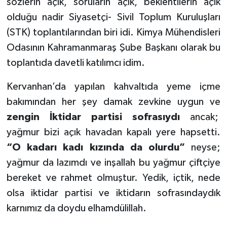
sözlerin açık, soruların açık, beklentilerin açık
olduğu nadir Siyasetçi- Sivil Toplum Kuruluşları
(STK) toplantılarından biri idi. Kimya Mühendisleri
Odasının Kahramanmaraş Şube Başkanı olarak bu
toplantıda davetli katılımcı idim.
Kervanhan’da yapılan kahvaltıda yeme içme
bakımından her şey damak zevkine uygun ve
zengin
İktidar partisi sofrasıydı
ancak;
yağmur bizi açık havadan kapalı yere hapsetti.
“O kadarı kadı kızında da olurdu”
neyse;
yağmur da lazımdı ve inşallah bu yağmur çiftçiye
bereket ve rahmet olmuştur. Yedik, içtik, nede
olsa iktidar partisi ve iktidarın sofrasındaydık
karnımız da doydu elhamdülillah.