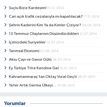
Suçlu Biziz Kardeşim!
01.12.2014
Cari açık trafik cezalarıyla mı kapatılacak?
17.11.2014
Şehrin Kaderini Kim Ya da Kimler Çiziyor?
29.09.2014
13 Temmuz Olaylarının Düşündürdükleri
21.07.2014
İçimizdeki Suriyeliler
14.07.2014
Tarımsal Ekonomi
02.06.2014
Aksu Çayı ve Gavur Gölü
26.05.2014
Ey Türkiye Titre Kendine Gel
19.07.2013
Kahramanmaraş’tan Oktay Vural Geçti
08.07.2013
Yeter Artık Germe Ülkeyi…
10.06.2013
Yorumlar