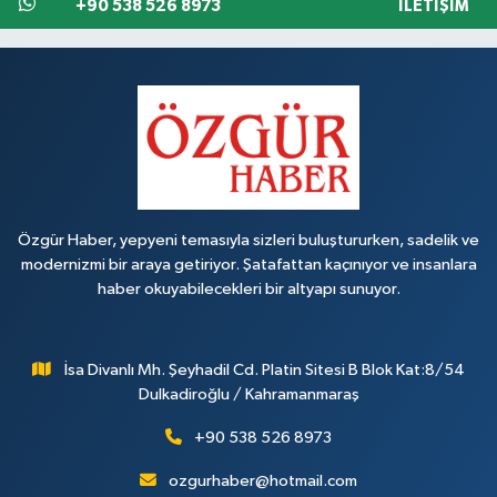
+90 538 526 8973
İLETIŞIM
Özgür Haber, yepyeni temasıyla sizleri buluştururken, sadelik ve
modernizmi bir araya getiriyor. Şatafattan kaçınıyor ve insanlara
haber okuyabilecekleri bir altyapı sunuyor.
İsa Divanlı Mh. Şeyhadil Cd. Platin Sitesi B Blok Kat:8/54
Dulkadiroğlu / Kahramanmaraş
+90 538 526 8973
ozgurhaber@hotmail.com