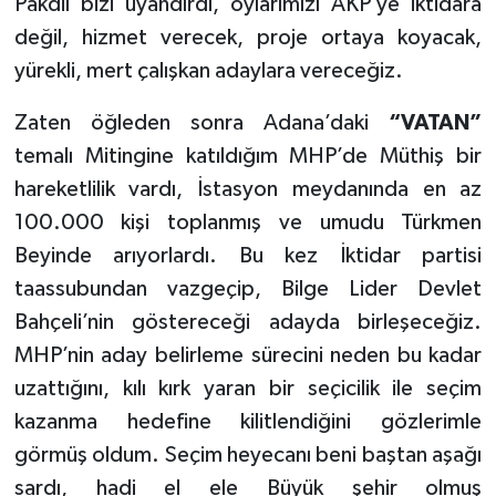
Pakdil bizi uyandırdı, oylarımızı AKP’ye iktidara
değil, hizmet verecek, proje ortaya koyacak,
yürekli, mert çalışkan adaylara vereceğiz.
Zaten öğleden sonra Adana’daki
“VATAN”
temalı Mitingine katıldığım MHP’de Müthiş bir
hareketlilik vardı, İstasyon meydanında en az
100.000 kişi toplanmış ve umudu Türkmen
Beyinde arıyorlardı. Bu kez İktidar partisi
taassubundan vazgeçip, Bilge Lider Devlet
Bahçeli’nin göstereceği adayda birleşeceğiz.
MHP’nin aday belirleme sürecini neden bu kadar
uzattığını, kılı kırk yaran bir seçicilik ile seçim
kazanma hedefine kilitlendiğini gözlerimle
görmüş oldum. Seçim heyecanı beni baştan aşağı
sardı, hadi el ele Büyük şehir olmuş