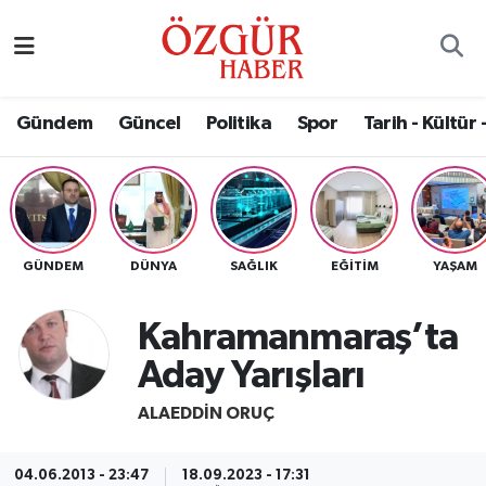
Alısveriş
MODA - GÜZELLİK
Nöbetçi Eczaneler
Gündem
Güncel
Politika
Spor
Tarih - Kültür 
Bilim / Teknoloji
Hava Durumu
Eğitim
Namaz Vakitleri
Ekonomi
Trafik Durumu
GÜNDEM
DÜNYA
SAĞLIK
EĞITIM
YAŞAM
Güncel
Süper Lig Puan Durumu ve Fikstür
Kahramanmaraş’ta
Gündem
Tüm Manşetler
Aday Yarışları
Magazin
Son Dakika Haberleri
ALAEDDIN ORUÇ
Politika
Haber Arşivi
04.06.2013 - 23:47
18.09.2023 - 17:31