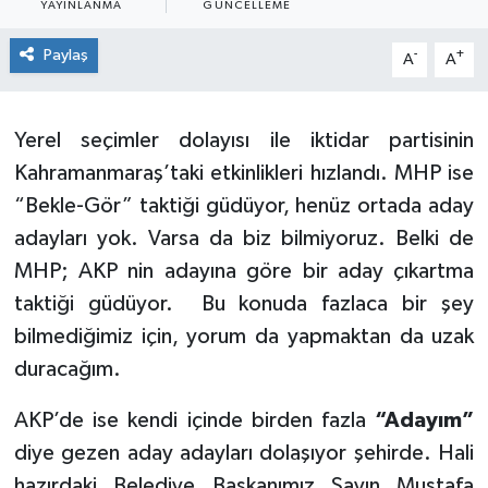
YAYINLANMA
GÜNCELLEME
Sağlık
Paylaş
-
+
A
A
Spor
Yerel seçimler dolayısı ile iktidar partisinin
Tarih - Kültür - Sanat - Turizm
Kahramanmaraş’taki etkinlikleri hızlandı. MHP ise
“Bekle-Gör” taktiği güdüyor, henüz ortada aday
Yaşam
adayları yok. Varsa da biz bilmiyoruz. Belki de
MHP; AKP nin adayına göre bir aday çıkartma
taktiği güdüyor.
Bu konuda fazlaca bir şey
bilmediğimiz için, yorum da yapmaktan da uzak
duracağım.
AKP’de ise kendi içinde birden fazla
“Adayım”
diye gezen aday adayları dolaşıyor şehirde. Hali
hazırdaki Belediye Başkanımız Sayın Mustafa