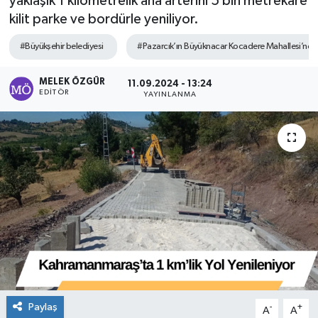
yaklaşık 1 kilometrelik ana arterini 5 bin metrekare
kilit parke ve bordürle yeniliyor.
Sağlık
#Büyükşehir belediyesi
#Pazarcık’ın Büyüknacar Kocadere Mahallesi’ne bağl
Spor
MELEK ÖZGÜR
11.09.2024 - 13:24
EDITÖR
YAYINLANMA
Tarih - Kültür - Sanat - Turizm
Yaşam
Paylaş
-
+
A
A