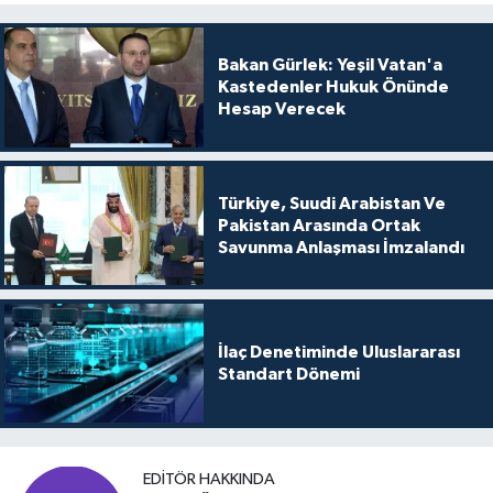
Bakan Gürlek: Yeşil Vatan'a
Kastedenler Hukuk Önünde
Hesap Verecek
Türkiye, Suudi Arabistan Ve
Pakistan Arasında Ortak
Savunma Anlaşması İmzalandı
İlaç Denetiminde Uluslararası
Standart Dönemi
EDITÖR HAKKINDA