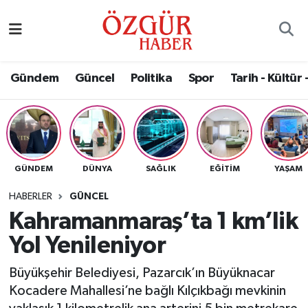
Alısveriş
MODA - GÜZELLİK
Nöbetçi Eczaneler
Gündem
Güncel
Politika
Spor
Tarih - Kültür 
Bilim / Teknoloji
Hava Durumu
Eğitim
Namaz Vakitleri
Ekonomi
Trafik Durumu
GÜNDEM
DÜNYA
SAĞLIK
EĞITIM
YAŞAM
Güncel
Süper Lig Puan Durumu ve Fikstür
HABERLER
GÜNCEL
Kahramanmaraş’ta 1 km’lik
Gündem
Tüm Manşetler
Yol Yenileniyor
Magazin
Son Dakika Haberleri
Büyükşehir Belediyesi, Pazarcık’ın Büyüknacar
Kocadere Mahallesi’ne bağlı Kılçıkbağı mevkinin
Politika
Haber Arşivi