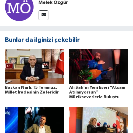
Melek Özgür
Bunlar da ilginizi çekebilir
Başkan Narlı: 15 Temmuz,
Ali Şah’ın Yeni Eseri “Atsam
Millet İradesinin Zaferidir
Atılmıyorsun”
Müzikseverlerle Buluştu