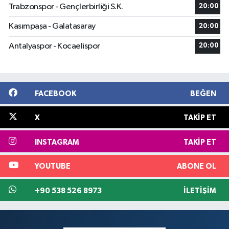
Trabzonspor - Gençlerbirliği S.K.
20:00
Kasımpaşa - Galatasaray
20:00
Antalyaspor - Kocaelispor
20:00
FACEBOOK
BEĞEN
X
TAKIP ET
INSTAGRAM
TAKIP ET
YOUTUBE
ABONE OL
+90 538 526 8973
İLETIŞIM