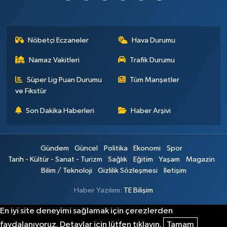
Nöbetçi Eczaneler
Hava Durumu
Namaz Vakitleri
Trafik Durumu
Süper Lig Puan Durumu
Tüm Manşetler
ve Fikstür
Son Dakika Haberleri
Haber Arşivi
Gündem
Güncel
Politika
Ekonomi
Spor
Tarih - Kültür - Sanat - Turizm
Sağlık
Eğitim
Yaşam
Magazin
Bilim / Teknoloji
Gizlilik Sözleşmesi
İletişim
Haber Yazılımı:
TE Bilişim
En iyi site deneyimi sağlamak için çerezlerden
faydalanıyoruz. Detaylar için lütfen tıklayın.
Tamam