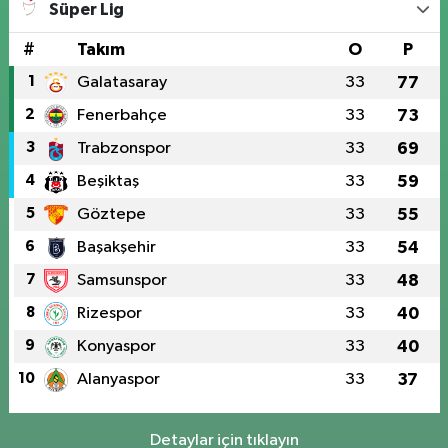
Süper Lig
#
Takım
O
P
1
Galatasaray
33
77
2
Fenerbahçe
33
73
3
Trabzonspor
33
69
4
Beşiktaş
33
59
5
Göztepe
33
55
6
Başakşehir
33
54
7
Samsunspor
33
48
8
Rizespor
33
40
9
Konyaspor
33
40
10
Alanyaspor
33
37
Detaylar için tıklayın