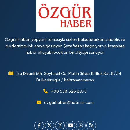
Özgür Haber, yepyeni temasıyla sizleri buluştururken, sadelik ve
modernizmi bir araya getiriyor. Şatafattan kaçınıyor ve insanlara
haber okuyabilecekleri bir altyapı sunuyor.
İsa Divanlı Mh. Şeyhadil Cd. Platin Sitesi B Blok Kat:8/54
Dulkadiroğlu / Kahramanmaraş
+90 538 526 8973
ozgurhaber@hotmail.com