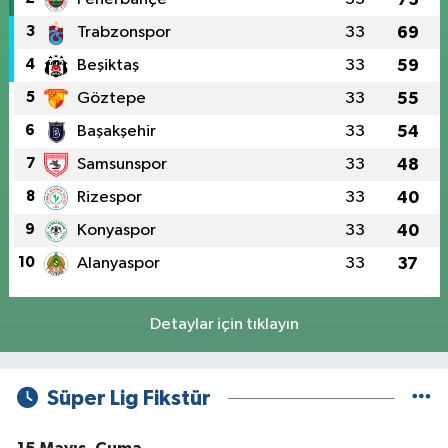
3
Trabzonspor
33
69
4
Beşiktaş
33
59
5
Göztepe
33
55
6
Başakşehir
33
54
7
Samsunspor
33
48
8
Rizespor
33
40
9
Konyaspor
33
40
10
Alanyaspor
33
37
Detaylar için tıklayın
Süper Lig Fikstür