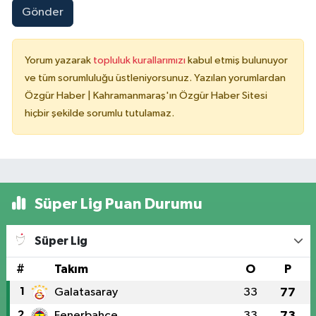
Gönder
Yorum yazarak
topluluk kurallarımızı
kabul etmiş bulunuyor
ve tüm sorumluluğu üstleniyorsunuz. Yazılan yorumlardan
Özgür Haber | Kahramanmaraş'ın Özgür Haber Sitesi
hiçbir şekilde sorumlu tutulamaz.
Süper Lig Puan Durumu
Süper Lig
#
Takım
O
P
1
Galatasaray
33
77
2
Fenerbahçe
33
73