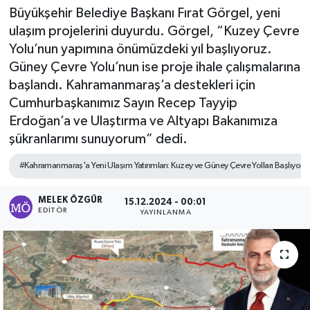
Büyükşehir Belediye Başkanı Fırat Görgel, yeni
Sağlık
ulaşım projelerini duyurdu. Görgel, “Kuzey Çevre
Yolu’nun yapımına önümüzdeki yıl başlıyoruz.
Spor
Güney Çevre Yolu’nun ise proje ihale çalışmalarına
başlandı. Kahramanmaraş’a destekleri için
Tarih - Kültür - Sanat - Turizm
Cumhurbaşkanımız Sayın Recep Tayyip
Erdoğan’a ve Ulaştırma ve Altyapı Bakanımıza
Yaşam
şükranlarımı sunuyorum” dedi.
#Kahramanmaraş'a Yeni Ulaşım Yatırımları: Kuzey ve Güney Çevre Yolları Başlıyor
MELEK ÖZGÜR
15.12.2024 - 00:01
EDITÖR
YAYINLANMA