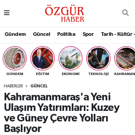
Alısveriş
MODA - GÜZELLİK
Nöbetçi Eczaneler
Gündem
Güncel
Politika
Spor
Tarih - Kültür 
Bilim / Teknoloji
Hava Durumu
Eğitim
Namaz Vakitleri
Ekonomi
Trafik Durumu
GÜNDEM
EĞITIM
EKONOMI
TEKNOLOJI
Güncel
Süper Lig Puan Durumu ve Fikstür
HABERLER
GÜNCEL
Kahramanmaraş'a Yeni
Gündem
Tüm Manşetler
Ulaşım Yatırımları: Kuzey
Magazin
Son Dakika Haberleri
ve Güney Çevre Yolları
Başlıyor
Politika
Haber Arşivi