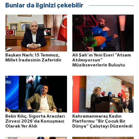
Bunlar da ilginizi çekebilir
Başkan Narlı: 15 Temmuz,
Ali Şah’ın Yeni Eseri “Atsam
Millet İradesinin Zaferidir
Atılmıyorsun”
Müzikseverlerle Buluştu
Bekir Kılıç, Sigorta Aracıları
Kahramanmaraş Kadın
Zirvesi 2026’da Konuşmacı
Platformu “Bir Çocuk Bir
Olarak Yer Aldı
Dünya” Çalıştayı Düzenledi