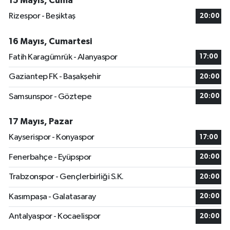
15 Mayıs, Cuma
Rizespor - Beşiktaş
20:00
16 Mayıs, Cumartesi
Fatih Karagümrük - Alanyaspor
17:00
Gaziantep FK - Başakşehir
20:00
Samsunspor - Göztepe
20:00
17 Mayıs, Pazar
Kayserispor - Konyaspor
17:00
Fenerbahçe - Eyüpspor
20:00
Trabzonspor - Gençlerbirliği S.K.
20:00
Kasımpaşa - Galatasaray
20:00
Antalyaspor - Kocaelispor
20:00