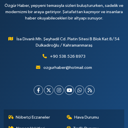
Özgür Haber, yepyeni temasıyla sizleri buluştururken, sadelik ve
modernizmi bir araya getiriyor. Şatafattan kaçınıyor ve insanlara
haber okuyabilecekleri bir altyapı sunuyor.
İsa Divanlı Mh. Şeyhadil Cd. Platin Sitesi B Blok Kat:8/54
Dulkadiroğlu / Kahramanmaraş
+90 538 526 8973
ozgurhaber@hotmail.com
Nöbetçi Eczaneler
Hava Durumu