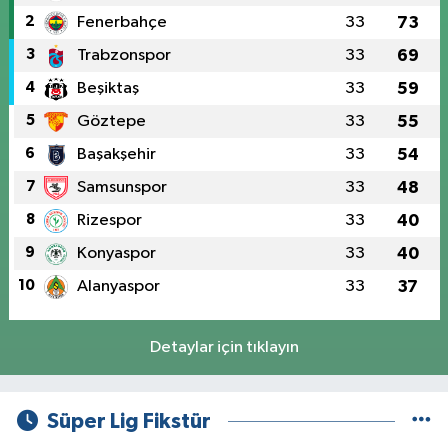
2
Fenerbahçe
33
73
3
Trabzonspor
33
69
4
Beşiktaş
33
59
5
Göztepe
33
55
6
Başakşehir
33
54
7
Samsunspor
33
48
8
Rizespor
33
40
9
Konyaspor
33
40
10
Alanyaspor
33
37
Detaylar için tıklayın
Süper Lig Fikstür