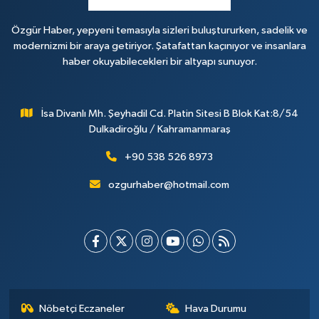
Özgür Haber, yepyeni temasıyla sizleri buluştururken, sadelik ve
modernizmi bir araya getiriyor. Şatafattan kaçınıyor ve insanlara
haber okuyabilecekleri bir altyapı sunuyor.
İsa Divanlı Mh. Şeyhadil Cd. Platin Sitesi B Blok Kat:8/54
Dulkadiroğlu / Kahramanmaraş
+90 538 526 8973
ozgurhaber@hotmail.com
Nöbetçi Eczaneler
Hava Durumu