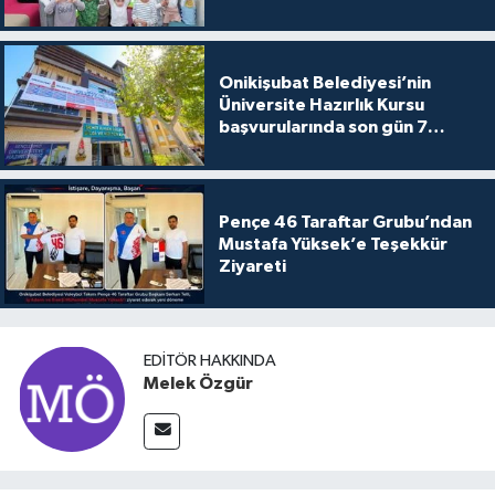
Onikişubat Belediyesi’nin
Üniversite Hazırlık Kursu
başvurularında son gün 7
Ağustos
Pençe 46 Taraftar Grubu’ndan
Mustafa Yüksek’e Teşekkür
Ziyareti
EDITÖR HAKKINDA
Melek Özgür