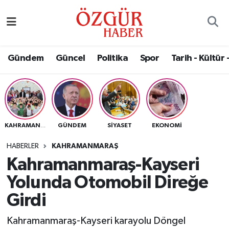
Alısveriş
MODA - GÜZELLİK
Nöbetçi Eczaneler
Gündem
Güncel
Politika
Spor
Tarih - Kültür 
Bilim / Teknoloji
Hava Durumu
Eğitim
Namaz Vakitleri
Ekonomi
Trafik Durumu
GÜNDEM
SIYASET
EKONOMI
KAHRAMANMARAŞ
Güncel
Süper Lig Puan Durumu ve Fikstür
HABERLER
KAHRAMANMARAŞ
Kahramanmaraş-Kayseri
Gündem
Tüm Manşetler
Yolunda Otomobil Direğe
Magazin
Son Dakika Haberleri
Girdi
Kahramanmaraş-Kayseri karayolu Döngel
Politika
Haber Arşivi