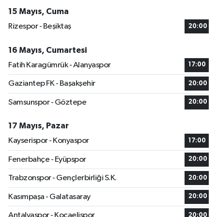
15 Mayıs, Cuma
Rizespor - Beşiktaş
20:00
16 Mayıs, Cumartesi
Fatih Karagümrük - Alanyaspor
17:00
Gaziantep FK - Başakşehir
20:00
Samsunspor - Göztepe
20:00
17 Mayıs, Pazar
Kayserispor - Konyaspor
17:00
Fenerbahçe - Eyüpspor
20:00
Trabzonspor - Gençlerbirliği S.K.
20:00
Kasımpaşa - Galatasaray
20:00
Antalyaspor - Kocaelispor
20:00