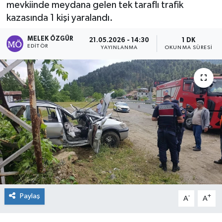
mevkiinde meydana gelen tek taraflı trafik
kazasında 1 kişi yaralandı.
Sağlık
MELEK ÖZGÜR
21.05.2026 - 14:30
1 DK
Spor
EDITÖR
YAYINLANMA
OKUNMA SÜRESI
Tarih - Kültür - Sanat - Turizm
Yaşam
Paylaş
-
+
A
A