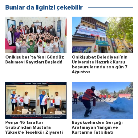
Bunlar da ilginizi çekebilir
Onikişubat'ta Yeni Gündüz
Onikişubat Belediyesi’nin
Bakımevi Kayıtları Başladı!
Üniversite Hazırlık Kursu
başvurularında son gün 7
Ağustos
Pençe 46 Taraftar
Büyükşehirden Gerçeği
Grubu’ndan Mustafa
Aratmayan Yangın ve
Yüksek’e Teşekkür Ziyareti
Kurtarma Tatbikatı