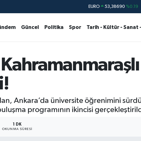
STERLİN
61,60380
%0.18
G.ALTIN
6862,09000
%0.19
ündem
Güncel
Politika
Spor
Tarih - Kültür - Sanat 
BİST100
14.598,00
%0
BITCOIN
79.591,74
%-1.82
DOLAR
45,43620
%0.02
 Kahramanmaraşlı
i!
ndan, Ankara’da üniversite öğrenimini sü
buluşma programının ikincisi gerçekleştirild
1 DK
OKUNMA SÜRESI