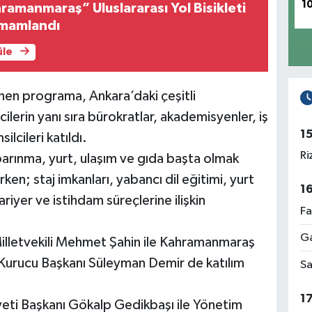
1
ramanmaraş” Uluslararası Yol Bisikleti
amamlandı
üle
n programa, Ankara’daki çeşitli
lerin yanı sıra bürokratlar, akademisyenler, iş
1
ilcileri katıldı.
Ri
rınma, yurt, ulaşım ve gıda başta olmak
ırken; staj imkanları, yabancı dil eğitimi, yurt
1
kariyer ve istihdam süreçlerine ilişkin
Fa
Ga
lletvekili Mehmet Şahin ile Kahramanmaraş
 Kurucu Başkanı Süleyman Demir de katılım
Sa
1
yeti Başkanı Gökalp Gedikbaşı ile Yönetim