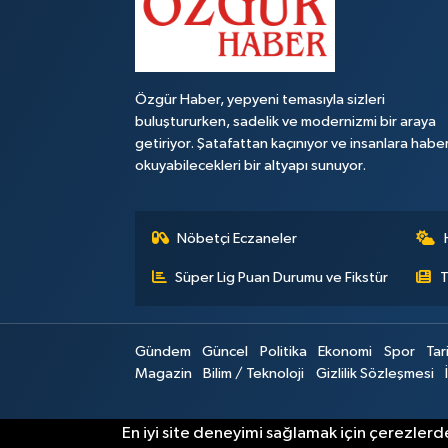
Özgür Haber, yepyeni temasıyla sizleri
buluştururken, sadelik ve modernizmi bir araya
getiriyor. Şatafattan kaçınıyor ve insanlara habe
okuyabilecekleri bir altyapı sunuyor.
Nöbetçi Eczaneler
Süper Lig Puan Durumu ve Fikstür
T
Gündem
Güncel
Politika
Ekonomi
Spor
Tar
Magazin
Bilim / Teknoloji
Gizlilik Sözleşmesi
En iyi site deneyimi sağlamak için çerezlerde