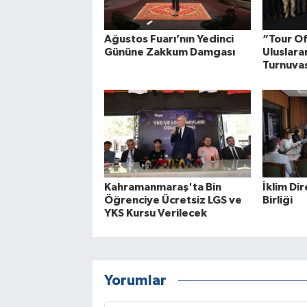
Ağustos Fuarı’nın Yedinci
“Tour O
Gününe Zakkum Damgası
Uluslarar
Turnuva
Kahramanmaraş'ta Bin
İklim Dir
Öğrenciye Ücretsiz LGS ve
Birliği
YKS Kursu Verilecek
Yorumlar