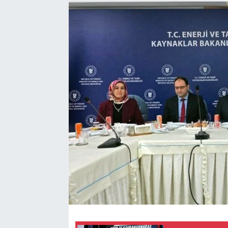
Sağlık
Spor
Tarih - Kültür - Sanat - Turizm
Yaşam