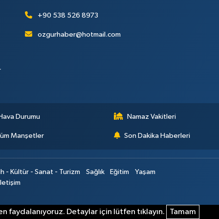
+90 538 526 8973
ozgurhaber@hotmail.com
r
Hava Durumu
Namaz Vakitleri
üm Manşetler
Son Dakika Haberleri
ih - Kültür - Sanat - Turizm
Sağlık
Eğitim
Yaşam
İletişim
n faydalanıyoruz. Detaylar için lütfen tıklayın.
Tamam