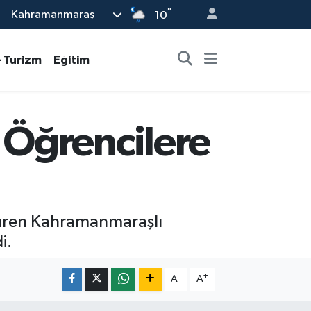
°
Kahramanmaraş
10
- Turizm
Eğitim
 Öğrencilere
rdüren Kahramanmaraşlı
i.
-
+
A
A