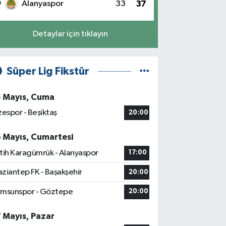
0
Alanyaspor
33
37
Detaylar için tıklayın
Süper Lig Fikstür
5 Mayıs, Cuma
zespor - Beşiktaş
20:00
6 Mayıs, Cumartesi
tih Karagümrük - Alanyaspor
17:00
ziantep FK - Başakşehir
20:00
msunspor - Göztepe
20:00
7 Mayıs, Pazar