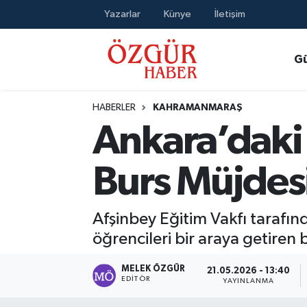
Yazarlar
Künye
İletişim
Alısveriş
MODA - GÜZELLİK
Nöbetçi Eczaneler
G
Bilim / Teknoloji
Hava Durumu
HABERLER
KAHRAMANMARAŞ
Eğitim
Namaz Vakitleri
Ankara’daki
Ekonomi
Trafik Durumu
Burs Müjdes
Güncel
Süper Lig Puan Durumu ve Fikstür
Afşinbey Eğitim Vakfı tarafı
Gündem
Tüm Manşetler
öğrencileri bir araya getiren 
Magazin
Son Dakika Haberleri
MELEK ÖZGÜR
21.05.2026 - 13:40
EDITÖR
YAYINLANMA
Politika
Haber Arşivi