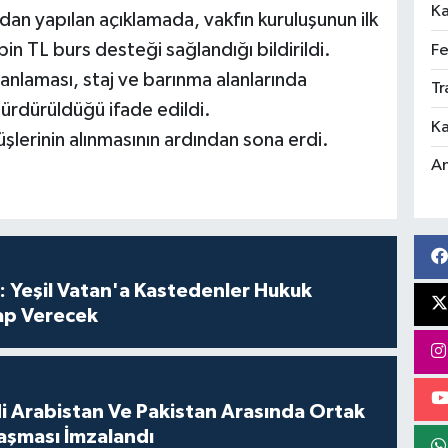
Ka
dan yapılan açıklamada, vakfın kuruluşunun ilk
 bin TL burs desteği sağlandığı bildirildi.
Fe
anlaması, staj ve barınma alanlarında
Tr
sürdürüldüğü ifade edildi.
Ka
şlerinin alınmasının ardından sona erdi.
An
: Yeşil Vatan'a Kastedenler Hukuk
p Verecek
di Arabistan Ve Pakistan Arasında Ortak
şması İmzalandı