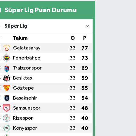
Süper Lig Puan Durumu
Süper Lig
#
Takım
O
P
1
Galatasaray
33
77
2
Fenerbahçe
33
73
3
Trabzonspor
33
69
4
Beşiktaş
33
59
5
Göztepe
33
55
6
Başakşehir
33
54
7
Samsunspor
33
48
8
Rizespor
33
40
9
Konyaspor
33
40