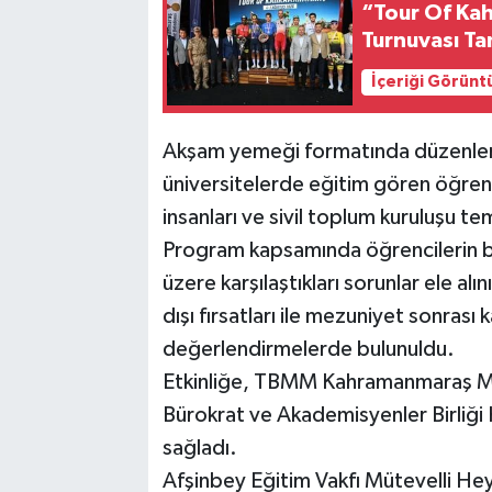
“Tour Of Kah
Turnuvası T
İçeriği Görünt
Akşam yemeği formatında düzenlene
üniversitelerde eğitim gören öğrenci
insanları ve sivil toplum kuruluşu tems
Program kapsamında öğrencilerin ba
üzere karşılaştıkları sorunlar ele alın
dışı fırsatları ile mezuniyet sonrası 
değerlendirmelerde bulunuldu.
Etkinliğe, TBMM Kahramanmaraş Mi
Bürokrat ve Akademisyenler Birliği
sağladı.
Afşinbey Eğitim Vakfı Mütevelli He