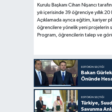
Kurulu Başkanı Cihan Nişancı tarafın
yılı içerisinde 39 öğrenciye yıllık 20
Açıklamada ayrıca eğitim, kariyer pl
öğrencilere yönelik yeni projelerin 
Program, öğrencilerin talep ve görü
EDITÖRÜN SEÇTIĞI
Bakan Gürlek
Önünde Hesa
EDITÖRÜN SEÇTIĞI
Türkiye, Suu
Savunma Anla