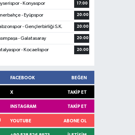
yserispor - Konyaspor
17:00
nerbahçe - Eyüpspor
20:00
abzonspor - Gençlerbirliği S.K.
20:00
sımpaşa - Galatasaray
20:00
talyaspor - Kocaelispor
20:00
FACEBOOK
BEĞEN
X
TAKIP ET
INSTAGRAM
TAKIP ET
YOUTUBE
ABONE OL