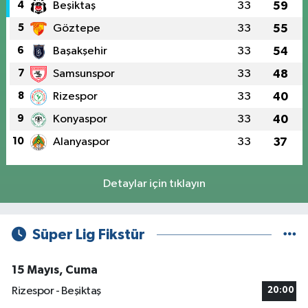
4
Beşiktaş
33
59
5
Göztepe
33
55
6
Başakşehir
33
54
7
Samsunspor
33
48
8
Rizespor
33
40
9
Konyaspor
33
40
10
Alanyaspor
33
37
Detaylar için tıklayın
Süper Lig Fikstür
15 Mayıs, Cuma
Rizespor - Beşiktaş
20:00