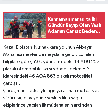
Kahramanmaraş'ta İki
Gündür Kayıp Olan Yaşlı
Adamın Cansız Bedeni
Barajda Bulundu
Kaza, Elbistan-Nurhak kara yolunun Akbayır
Mahallesi mevkiinde meydana geldi. Edinilen
bilgilere göre, Y.G. yönetimindeki 44 ADU 257
plakalı otomobil ile karşı yönden gelen H.Y.
idaresindeki 46 AOA 863 plakalı motosiklet
çarpıştı.
Çarpışmanın etkisiyle ağır yaralanan motosiklet
sürücüsü, olay yerine sevk edilen sağlık
ekiplerince yapılan ilk müdahalenin ardından