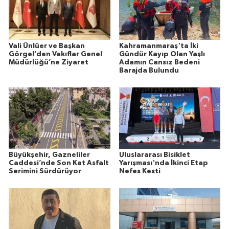
Vali Ünlüer ve Başkan
Kahramanmaraş'ta İki
Görgel’den Vakıflar Genel
Gündür Kayıp Olan Yaşlı
Müdürlüğü’ne Ziyaret
Adamın Cansız Bedeni
Barajda Bulundu
Büyükşehir, Gazneliler
Uluslararası Bisiklet
Caddesi’nde Son Kat Asfalt
Yarışması'nda İkinci Etap
Serimini Sürdürüyor
Nefes Kesti