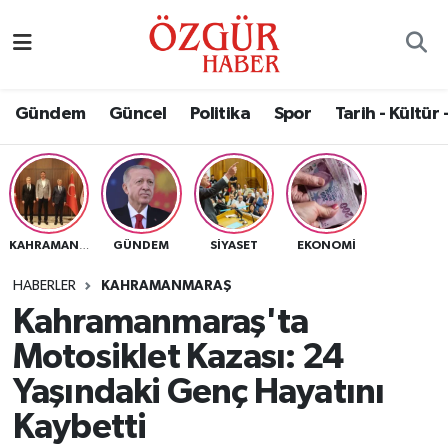
Alısveriş
MODA - GÜZELLİK
Nöbetçi Eczaneler
Gündem
Güncel
Politika
Spor
Tarih - Kültür 
Bilim / Teknoloji
Hava Durumu
Eğitim
Namaz Vakitleri
Ekonomi
Trafik Durumu
GÜNDEM
SIYASET
EKONOMI
KAHRAMANMARAŞ
Güncel
Süper Lig Puan Durumu ve Fikstür
HABERLER
KAHRAMANMARAŞ
Kahramanmaraş'ta
Gündem
Tüm Manşetler
Motosiklet Kazası: 24
Magazin
Son Dakika Haberleri
Yaşındaki Genç Hayatını
Kaybetti
Politika
Haber Arşivi