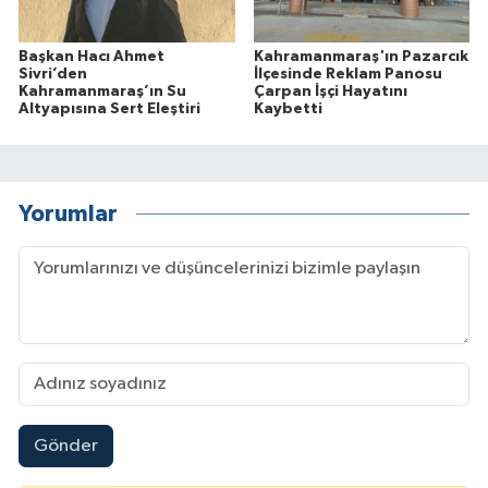
Başkan Hacı Ahmet
Kahramanmaraş'ın Pazarcık
Sivri’den
İlçesinde Reklam Panosu
Kahramanmaraş’ın Su
Çarpan İşçi Hayatını
Altyapısına Sert Eleştiri
Kaybetti
Yorumlar
Gönder