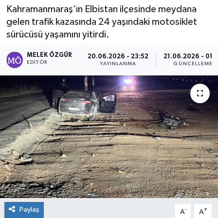
Kahramanmaraş’ın Elbistan ilçesinde meydana
Sağlık
gelen trafik kazasında 24 yaşındaki motosiklet
sürücüsü yaşamını yitirdi.
Spor
MELEK ÖZGÜR
20.06.2026 - 23:52
21.06.2026 - 01:
EDITÖR
YAYINLANMA
GÜNCELLEME
Tarih - Kültür - Sanat - Turizm
Yaşam
Paylaş
-
+
A
A