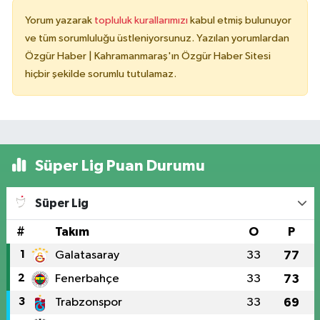
Yorum yazarak
topluluk kurallarımızı
kabul etmiş bulunuyor
ve tüm sorumluluğu üstleniyorsunuz. Yazılan yorumlardan
Özgür Haber | Kahramanmaraş'ın Özgür Haber Sitesi
hiçbir şekilde sorumlu tutulamaz.
Süper Lig Puan Durumu
Süper Lig
#
Takım
O
P
1
Galatasaray
33
77
2
Fenerbahçe
33
73
3
Trabzonspor
33
69