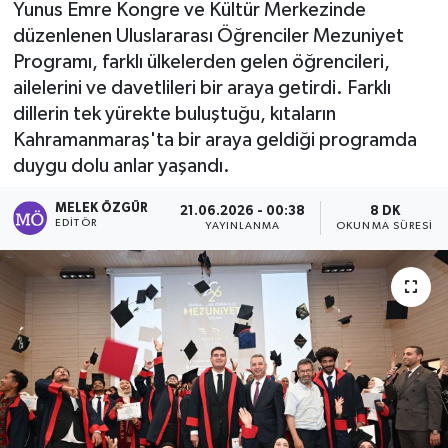
Yunus Emre Kongre ve Kültür Merkezinde
düzenlenen Uluslararası Öğrenciler Mezuniyet
Sağlık
Programı, farklı ülkelerden gelen öğrencileri,
ailelerini ve davetlileri bir araya getirdi. Farklı
Spor
dillerin tek yürekte buluştuğu, kıtaların
Tarih - Kültür - Sanat - Turizm
Kahramanmaraş'ta bir araya geldiği programda
duygu dolu anlar yaşandı.
Yaşam
MELEK ÖZGÜR
21.06.2026 - 00:38
8 DK
EDITÖR
YAYINLANMA
OKUNMA SÜRESI