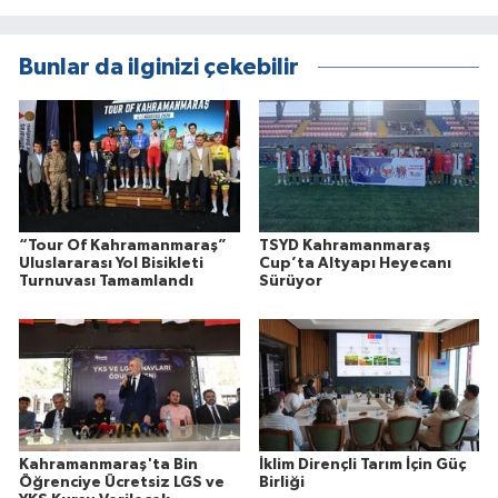
Bunlar da ilginizi çekebilir
“Tour Of Kahramanmaraş”
TSYD Kahramanmaraş
Uluslararası Yol Bisikleti
Cup’ta Altyapı Heyecanı
Turnuvası Tamamlandı
Sürüyor
Kahramanmaraş'ta Bin
İklim Dirençli Tarım İçin Güç
Öğrenciye Ücretsiz LGS ve
Birliği