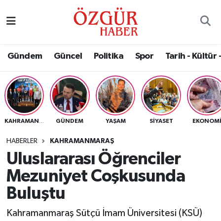
Alısveriş
MODA - GÜZELLİK
Nöbetçi Eczaneler
Gündem
Güncel
Politika
Spor
Tarih - Kültür 
Bilim / Teknoloji
Hava Durumu
Eğitim
Namaz Vakitleri
Ekonomi
Trafik Durumu
GÜNDEM
YAŞAM
SIYASET
EKONOM
KAHRAMANMARAŞ
Güncel
Süper Lig Puan Durumu ve Fikstür
HABERLER
KAHRAMANMARAŞ
Uluslararası Öğrenciler
Gündem
Tüm Manşetler
Mezuniyet Coşkusunda
Magazin
Son Dakika Haberleri
Buluştu
Kahramanmaraş Sütçü İmam Üniversitesi (KSÜ)
Politika
Haber Arşivi