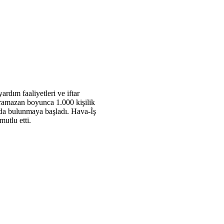
rdım faaliyetleri ve iftar
ramazan boyunca 1.000 kişilik
nda bulunmaya başladı. Hava-İş
utlu etti.