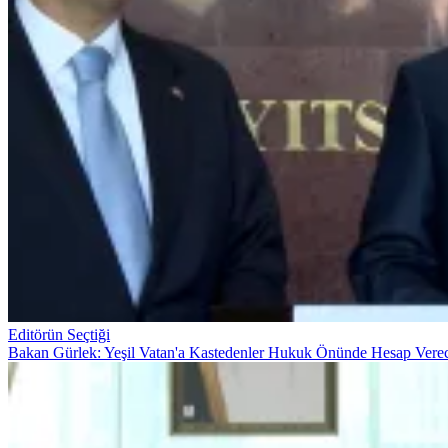
Editörün Seçtiği
Bakan Gürlek: Yeşil Vatan'a Kastedenler Hukuk Önünde Hesap Vere