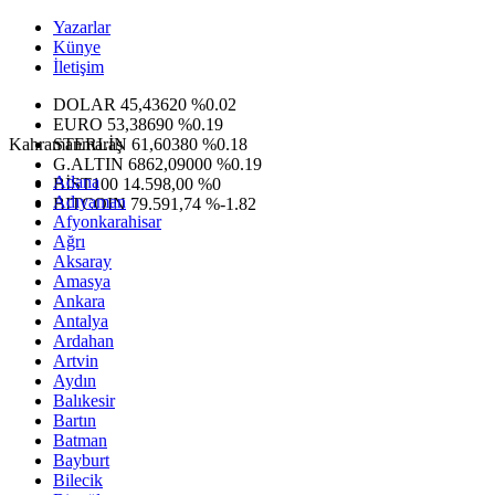
Yazarlar
Künye
İletişim
DOLAR
45,43620
%0.02
EURO
53,38690
%0.19
Kahramanmaraş
STERLİN
61,60380
%0.18
G.ALTIN
6862,09000
%0.19
Adana
BİST100
14.598,00
%0
Adıyaman
BITCOIN
79.591,74
%-1.82
Afyonkarahisar
Ağrı
Aksaray
Amasya
Ankara
Antalya
Ardahan
Artvin
Aydın
Balıkesir
Bartın
Batman
Bayburt
Bilecik