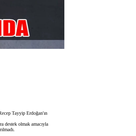
 Recep Tayyip Erdoğan'ın
ara destek olmak amacıyla
yrılmadı.