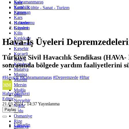
Kahramanmaraş
Spor
Karabük
Tarih - Kültür - Sanat - Turizm
Karaman
Eğitim
Kars
Kastamonu
Haberler
Kayseri
Gündem
Kilis
Kırıkkale
Hava-İş Üyeleri Depremzedeler
Kırklareli
Kırşehir
Kocaeli
Türkiye Sivil Havacılık Sendikası (HAVA-
Konya
sonrasında bölgede yardım faaliyetlerini s
Kütahya
Malatya
Manisa
#Hava-iş
#Kahramanmaraş
#Depremzede
#Iftar
Mardin
Mersin
Muğla
Haber Merkezi
Muş
Editör
Nevşehir
21.03.2024 - 14:37
Yayınlanma
Niğde
Paylaş
Ordu
Osmaniye
Rize
Linkedin
Sakarya