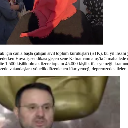
çin canla başla çalışan sivil toplum kuruluşları (STK), bu yıl insani ya
 ederken Hava-iş sendikası geçen sene Kahramanmaraş’ta 5 mahallede 
e 1.500 kişilik olmak üzere toplam 45.000 kişilik iftar yemeği ikramı
de vatandaşlara yönelik düzenlenen iftar yemeği depremzede aileleri m