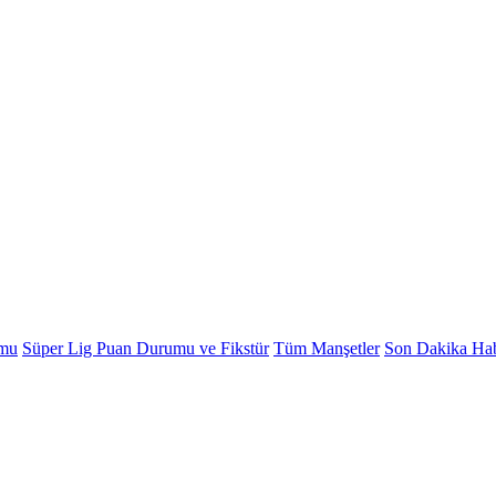
umu
Süper Lig Puan Durumu ve Fikstür
Tüm Manşetler
Son Dakika Hab