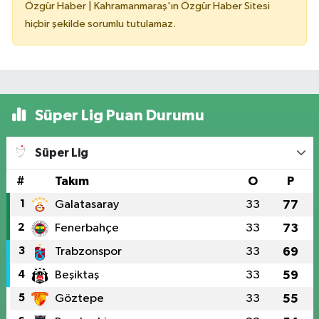
Özgür Haber | Kahramanmaraş'ın Özgür Haber Sitesi
hiçbir şekilde sorumlu tutulamaz.
Süper Lig Puan Durumu
Süper Lig
#
Takım
O
P
1
Galatasaray
33
77
2
Fenerbahçe
33
73
3
Trabzonspor
33
69
4
Beşiktaş
33
59
5
Göztepe
33
55