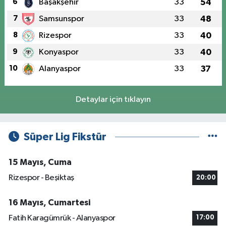
6
Başakşehir
33
54
7
Samsunspor
33
48
8
Rizespor
33
40
9
Konyaspor
33
40
10
Alanyaspor
33
37
Detaylar için tıklayın
Süper Lig Fikstür
15 Mayıs, Cuma
Rizespor - Beşiktaş
20:00
16 Mayıs, Cumartesi
Fatih Karagümrük - Alanyaspor
17:00