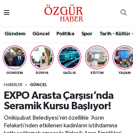
Alısveriş
MODA - GÜZELLİK
Nöbetçi Eczaneler
Gündem
Güncel
Politika
Spor
Tarih - Kültür 
Bilim / Teknoloji
Hava Durumu
Eğitim
Namaz Vakitleri
Ekonomi
Trafik Durumu
GÜNDEM
DÜNYA
SAĞLIK
EĞITIM
YAŞAM
Güncel
Süper Lig Puan Durumu ve Fikstür
HABERLER
GÜNCEL
EXPO Arasta Çarşısı’nda
Gündem
Tüm Manşetler
Seramik Kursu Başlıyor!
Magazin
Son Dakika Haberleri
Onikişubat Belediyesi’nin özellikle ‘Asrın
Felaketi’nden etkilenen kadınların istihdamına
Politika
Haber Arşivi