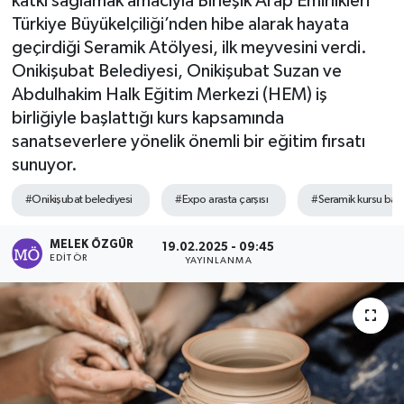
katkı sağlamak amacıyla Birleşik Arap Emirlikleri
Türkiye Büyükelçiliği’nden hibe alarak hayata
Sağlık
geçirdiği Seramik Atölyesi, ilk meyvesini verdi.
Onikişubat Belediyesi, Onikişubat Suzan ve
Spor
Abdulhakim Halk Eğitim Merkezi (HEM) iş
birliğiyle başlattığı kurs kapsamında
Tarih - Kültür - Sanat - Turizm
sanatseverlere yönelik önemli bir eğitim fırsatı
sunuyor.
Yaşam
#Onikişubat belediyesi
#Expo arasta çarşısı
#Seramik kursu başl
MELEK ÖZGÜR
19.02.2025 - 09:45
EDITÖR
YAYINLANMA