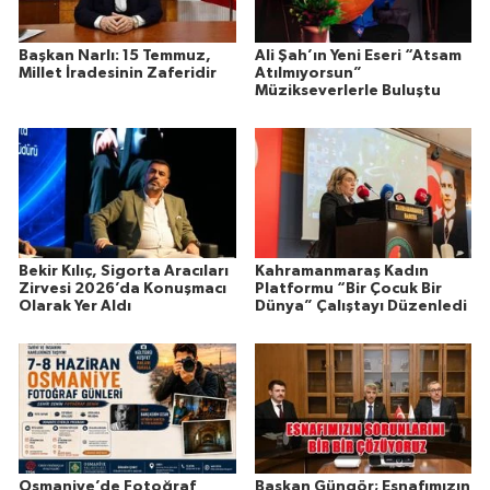
Başkan Narlı: 15 Temmuz,
Ali Şah’ın Yeni Eseri “Atsam
Millet İradesinin Zaferidir
Atılmıyorsun”
Müzikseverlerle Buluştu
Bekir Kılıç, Sigorta Aracıları
Kahramanmaraş Kadın
Zirvesi 2026’da Konuşmacı
Platformu “Bir Çocuk Bir
Olarak Yer Aldı
Dünya” Çalıştayı Düzenledi
Osmaniye’de Fotoğraf
Başkan Güngör; Esnafımızın