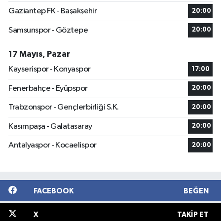
Gaziantep FK - Başakşehir
20:00
Samsunspor - Göztepe
20:00
17 Mayıs, Pazar
Kayserispor - Konyaspor
17:00
Fenerbahçe - Eyüpspor
20:00
Trabzonspor - Gençlerbirliği S.K.
20:00
Kasımpaşa - Galatasaray
20:00
Antalyaspor - Kocaelispor
20:00
FACEBOOK
BEĞEN
X
TAKIP ET