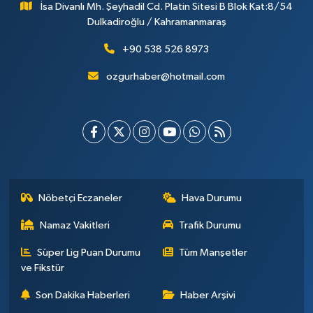
İsa Divanlı Mh. Şeyhadil Cd. Platin Sitesi B Blok Kat:8/54
Dulkadiroğlu / Kahramanmaraş
+90 538 526 8973
ozgurhaber@hotmail.com
Nöbetçi Eczaneler
Hava Durumu
Namaz Vakitleri
Trafik Durumu
Süper Lig Puan Durumu
Tüm Manşetler
ve Fikstür
Son Dakika Haberleri
Haber Arşivi