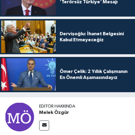
'Terörsüz Türkiye' Mesajı
Dervişoğlu: İhanet Belgesini
Kabul Etmeyeceğiz
Ömer Çelik: 2 Yıllık Çalışmanın
En Önemli Aşamasındayız
EDITÖR HAKKINDA
Melek Özgür