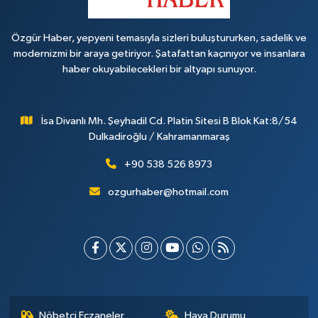
Özgür Haber, yepyeni temasıyla sizleri buluştururken, sadelik ve
modernizmi bir araya getiriyor. Şatafattan kaçınıyor ve insanlara
haber okuyabilecekleri bir altyapı sunuyor.
İsa Divanlı Mh. Şeyhadil Cd. Platin Sitesi B Blok Kat:8/54
Dulkadiroğlu / Kahramanmaraş
+90 538 526 8973
ozgurhaber@hotmail.com
Nöbetçi Eczaneler
Hava Durumu