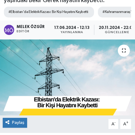
yaşındaki Bekir Gerek hayatını kaybetti.
Sağlık
#Elbistan'da Elektrik Kazası: Bir Kişi Hayatını Kaybetti
#Kahramanmaraş’ın Elb
Spor
MELEK ÖZGÜR
17.06.2024 - 12:13
20.11.2024 - 22:0
EDITÖR
YAYINLANMA
GÜNCELLEME
Tarih - Kültür - Sanat - Turizm
Yaşam
Paylaş
-
+
A
A