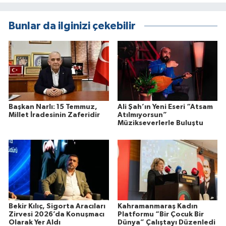
Bunlar da ilginizi çekebilir
Başkan Narlı: 15 Temmuz,
Ali Şah’ın Yeni Eseri “Atsam
Millet İradesinin Zaferidir
Atılmıyorsun”
Müzikseverlerle Buluştu
Bekir Kılıç, Sigorta Aracıları
Kahramanmaraş Kadın
Zirvesi 2026’da Konuşmacı
Platformu “Bir Çocuk Bir
Olarak Yer Aldı
Dünya” Çalıştayı Düzenledi