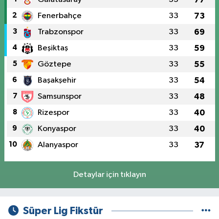
2
Fenerbahçe
33
73
3
Trabzonspor
33
69
4
Beşiktaş
33
59
5
Göztepe
33
55
6
Başakşehir
33
54
7
Samsunspor
33
48
8
Rizespor
33
40
9
Konyaspor
33
40
10
Alanyaspor
33
37
Detaylar için tıklayın
Süper Lig Fikstür