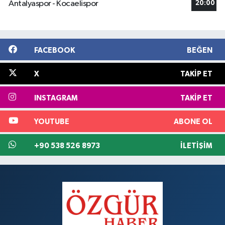
Antalyaspor - Kocaelispor
20:00
FACEBOOK
BEĞEN
X
TAKIP ET
INSTAGRAM
TAKIP ET
YOUTUBE
ABONE OL
+90 538 526 8973
İLETIŞIM