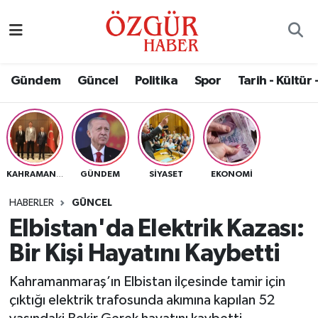
Alısveriş
MODA - GÜZELLİK
Nöbetçi Eczaneler
Gündem
Güncel
Politika
Spor
Tarih - Kültür 
Bilim / Teknoloji
Hava Durumu
Eğitim
Namaz Vakitleri
Ekonomi
Trafik Durumu
GÜNDEM
SIYASET
EKONOMI
KAHRAMANMARAŞ
Güncel
Süper Lig Puan Durumu ve Fikstür
HABERLER
GÜNCEL
Elbistan'da Elektrik Kazası:
Gündem
Tüm Manşetler
Bir Kişi Hayatını Kaybetti
Magazin
Son Dakika Haberleri
Kahramanmaraş’ın Elbistan ilçesinde tamir için
çıktığı elektrik trafosunda akımına kapılan 52
Politika
Haber Arşivi