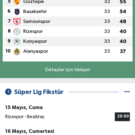
5
Göztepe
33
55
6
Başakşehir
33
54
7
Samsunspor
33
48
8
Rizespor
33
40
9
Konyaspor
33
40
10
Alanyaspor
33
37
Detaylar için tıklayın
Süper Lig Fikstür
15 Mayıs, Cuma
Rizespor - Beşiktaş
20:00
16 Mayıs, Cumartesi