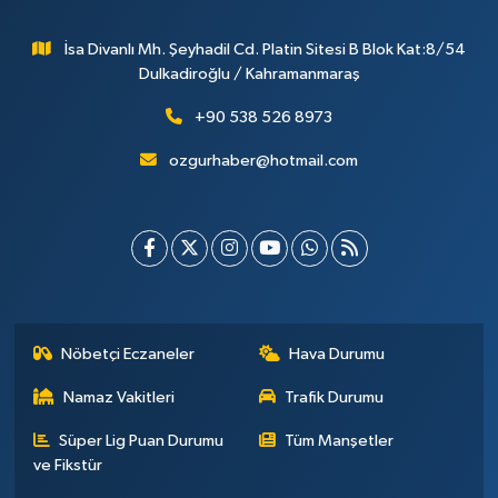
İsa Divanlı Mh. Şeyhadil Cd. Platin Sitesi B Blok Kat:8/54
Dulkadiroğlu / Kahramanmaraş
+90 538 526 8973
ozgurhaber@hotmail.com
Nöbetçi Eczaneler
Hava Durumu
Namaz Vakitleri
Trafik Durumu
Süper Lig Puan Durumu
Tüm Manşetler
ve Fikstür