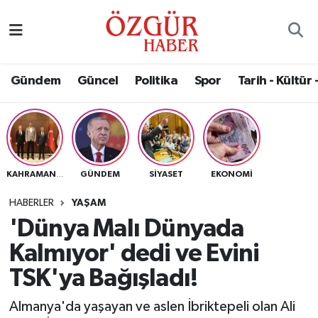
Alısveriş
MODA - GÜZELLİK
Nöbetçi Eczaneler
Gündem
Güncel
Politika
Spor
Tarih - Kültür 
Bilim / Teknoloji
Hava Durumu
Eğitim
Namaz Vakitleri
Ekonomi
Trafik Durumu
GÜNDEM
SIYASET
EKONOMI
KAHRAMANMARAŞ
Güncel
Süper Lig Puan Durumu ve Fikstür
HABERLER
YAŞAM
'Dünya Malı Dünyada
Gündem
Tüm Manşetler
Kalmıyor' dedi ve Evini
Magazin
Son Dakika Haberleri
TSK'ya Bağışladı!
Almanya'da yaşayan ve aslen İbriktepeli olan Ali
Politika
Haber Arşivi