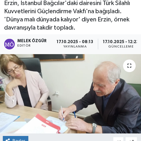
Erzin, İstanbul Bağcılar'daki dairesini Türk Silahlı
Kuvvetlerini Güçlendirme Vakfı'na bağışladı.
Sağlık
'Dünya malı dünyada kalıyor' diyen Erzin, örnek
davranışıyla takdir topladı.
Spor
MELEK ÖZGÜR
17.10.2025 - 08:13
17.10.2025 - 12:23
Tarih - Kültür - Sanat - Turizm
EDITÖR
YAYINLANMA
GÜNCELLEME
Yaşam
Paylaş
-
+