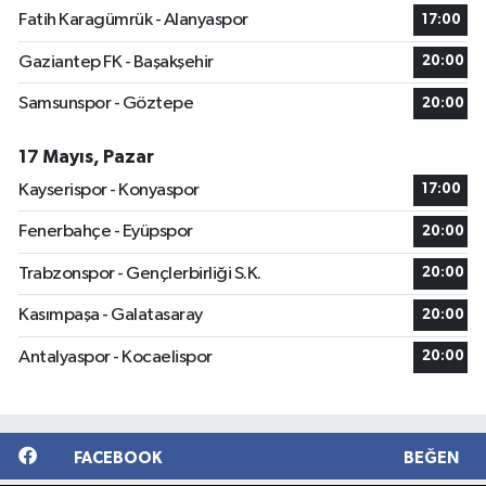
Fatih Karagümrük - Alanyaspor
17:00
Gaziantep FK - Başakşehir
20:00
Samsunspor - Göztepe
20:00
17 Mayıs, Pazar
Kayserispor - Konyaspor
17:00
Fenerbahçe - Eyüpspor
20:00
Trabzonspor - Gençlerbirliği S.K.
20:00
Kasımpaşa - Galatasaray
20:00
Antalyaspor - Kocaelispor
20:00
FACEBOOK
BEĞEN