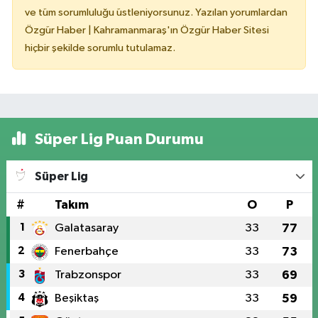
ve tüm sorumluluğu üstleniyorsunuz. Yazılan yorumlardan
Özgür Haber | Kahramanmaraş'ın Özgür Haber Sitesi
hiçbir şekilde sorumlu tutulamaz.
Süper Lig Puan Durumu
Süper Lig
#
Takım
O
P
1
Galatasaray
33
77
2
Fenerbahçe
33
73
3
Trabzonspor
33
69
4
Beşiktaş
33
59