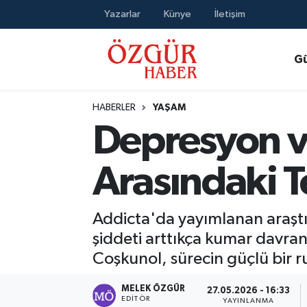
Yazarlar
Künye
İletişim
Alısveriş
MODA - GÜZELLİK
Nöbetçi Eczaneler
G
Bilim / Teknoloji
Hava Durumu
HABERLER
YAŞAM
Eğitim
Namaz Vakitleri
Depresyon v
Ekonomi
Trafik Durumu
Arasındaki Teh
Güncel
Süper Lig Puan Durumu ve Fikstür
Addicta'da yayımlanan araşt
Gündem
Tüm Manşetler
şiddeti arttıkça kumar davran
Coşkunol, sürecin güçlü bir r
Magazin
Son Dakika Haberleri
MELEK ÖZGÜR
27.05.2026 - 16:33
Politika
Haber Arşivi
EDITÖR
YAYINLANMA