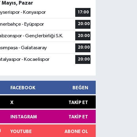
7 Mayıs, Pazar
yserispor - Konyaspor
17:00
nerbahçe - Eyüpspor
20:00
abzonspor - Gençlerbirliği S.K.
20:00
sımpaşa - Galatasaray
20:00
talyaspor - Kocaelispor
20:00
FACEBOOK
BEĞEN
X
TAKIP ET
INSTAGRAM
TAKIP ET
YOUTUBE
ABONE OL