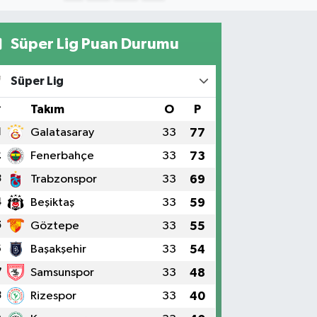
Süper Lig Puan Durumu
Süper Lig
#
Takım
O
P
1
Galatasaray
33
77
2
Fenerbahçe
33
73
3
Trabzonspor
33
69
4
Beşiktaş
33
59
5
Göztepe
33
55
6
Başakşehir
33
54
7
Samsunspor
33
48
8
Rizespor
33
40