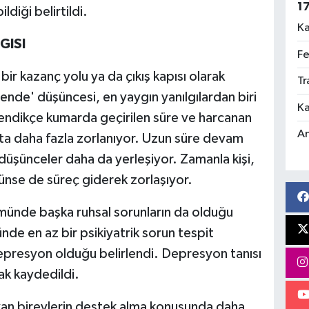
1
ldiği belirtildi.
Ka
GISI
Fe
bir kazanç yolu ya da çıkış kapısı olarak
Tr
ende' düşüncesi, en yaygın yanılgılardan biri
Ka
lendikçe kumarda geçirilen süre ve harcanan
An
akta daha fazla zorlanıyor. Uzun süre devam
 düşünceler daha da yerleşiyor. Zamanla kişi,
nse de süreç giderek zorlaşıyor.
ümünde başka ruhsal sorunların da olduğu
nde en az bir psikiyatrik sorun tespit
depresyon olduğu belirlendi. Depresyon tanısı
ak kaydedildi.
ayan bireylerin destek alma konusunda daha