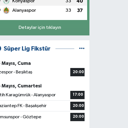
9
Konyaspor
33
40
0
Alanyaspor
33
37
Detaylar için tıklayın
Süper Lig Fikstür
5 Mayıs, Cuma
zespor - Beşiktaş
20:00
6 Mayıs, Cumartesi
tih Karagümrük - Alanyaspor
17:00
ziantep FK - Başakşehir
20:00
msunspor - Göztepe
20:00