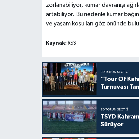
zorlanabiliyor, kumar davranışı ağır
artabiliyor. Bu nedenle kumar bağımlı
ve yaşam koşulları göz önünde bulun
Kaynak:
RSS
EDITÖRÜN SEÇTIĞI
“Tour Of Kahr
Turnuvası Ta
EDITÖRÜN SEÇTIĞI
TSYD Kahram
Sürüyor