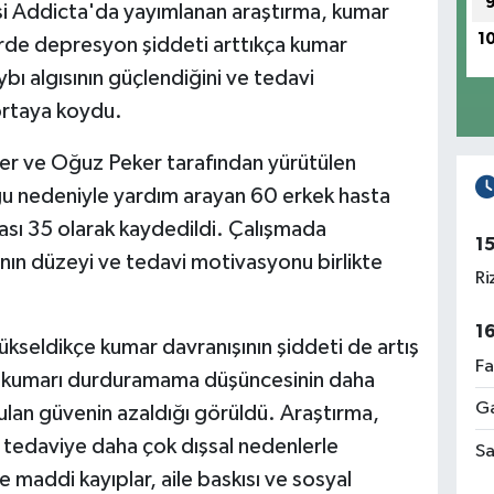
gisi Addicta'da yayımlanan araştırma, kumar
1
de depresyon şiddeti arttıkça kumar
ybı algısının güçlendiğini ve tedavi
ortaya koydu.
er ve Oğuz Peker tarafından yürütülen
 nedeniyle yardım arayan 60 erkek hasta
ması 35 olarak kaydedildi. Çalışmada
1
nın düzeyi ve tedavi motivasyonu birlikte
Ri
1
kseldikçe kumar davranışının şiddeti de artış
Fa
e kumarı durduramama düşüncesinin daha
Ga
ulan güvenin azaldığı görüldü. Araştırma,
n tedaviye daha çok dışsal nedenlerle
Sa
 maddi kayıplar, aile baskısı ve sosyal