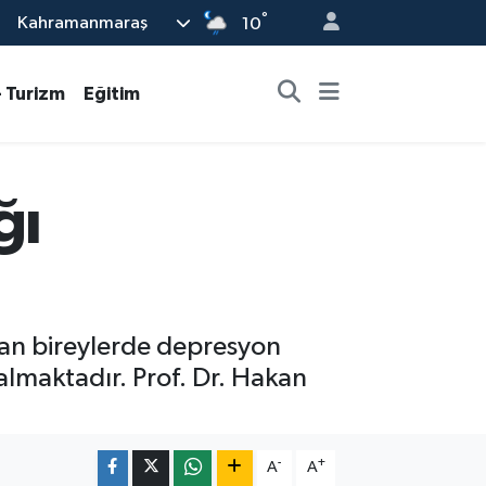
°
Kahramanmaraş
10
- Turizm
Eğitim
ğı
an bireylerde depresyon
almaktadır. Prof. Dr. Hakan
-
+
A
A