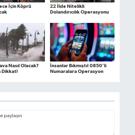
Gece İçin Köprü
22 İlde Nitelikli
cak
Dolandırıcılık Operasyonu
va Nasıl Olacak?
İnsanlar Bıkmıştı! 0850'li
a Dikkat!
Numaralara Operasyon