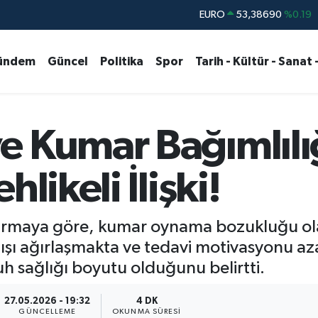
STERLİN
61,60380
%0.18
G.ALTIN
6862,09000
%0.19
ündem
Güncel
Politika
Spor
Tarih - Kültür - Sanat 
BİST100
14.598,00
%0
BITCOIN
79.591,74
%-1.82
DOLAR
45,43620
%0.02
e Kumar Bağımlılı
EURO
53,38690
%0.19
likeli İlişki!
ırmaya göre, kumar oynama bozukluğu ol
ışı ağırlaşmakta ve tedavi motivasyonu az
uh sağlığı boyutu olduğunu belirtti.
27.05.2026 - 19:32
4 DK
GÜNCELLEME
OKUNMA SÜRESI