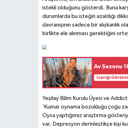
istekli olduğunu gösterdi. Buna karş
durumlarda bu isteğin azaldığı dikk
davranışının sadece bir alışkanlık ola
birlikte ele alınması gerektiğini ort
Av Sezonu 1
İçeriği Görünt
Yeşilay Bilim Kurulu Üyesi ve Addic
'Kumar oynama bozukluğu çoğu zama
Oysa yaptığımız araştırma gösteriyo
var. Depresyon derinleştikçe kişi k