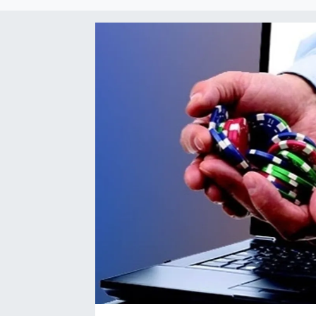
Sağlık
Spor
Tarih - Kültür - Sanat - Turizm
Yaşam