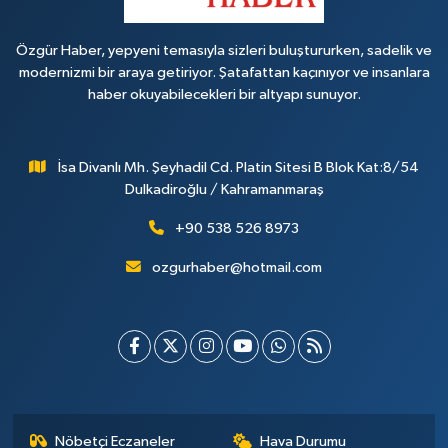
Özgür Haber, yepyeni temasıyla sizleri buluştururken, sadelik ve
modernizmi bir araya getiriyor. Şatafattan kaçınıyor ve insanlara
haber okuyabilecekleri bir altyapı sunuyor.
İsa Divanlı Mh. Şeyhadil Cd. Platin Sitesi B Blok Kat:8/54
Dulkadiroğlu / Kahramanmaraş
+90 538 526 8973
ozgurhaber@hotmail.com
Nöbetçi Eczaneler
Hava Durumu