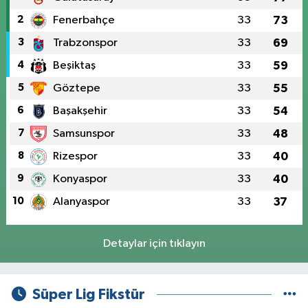
2
Fenerbahçe
33
73
3
Trabzonspor
33
69
4
Beşiktaş
33
59
5
Göztepe
33
55
6
Başakşehir
33
54
7
Samsunspor
33
48
8
Rizespor
33
40
9
Konyaspor
33
40
10
Alanyaspor
33
37
Detaylar için tıklayın
Süper Lig Fikstür