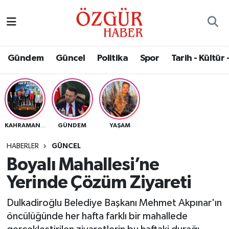
Alısveriş
MODA - GÜZELLİK
Nöbetçi Eczaneler
Gündem
Güncel
Politika
Spor
Tarih - Kültür 
Bilim / Teknoloji
Hava Durumu
Eğitim
Namaz Vakitleri
Ekonomi
Trafik Durumu
GÜNDEM
YAŞAM
KAHRAMANMARAŞ
Güncel
Süper Lig Puan Durumu ve Fikstür
HABERLER
GÜNCEL
Boyalı Mahallesi’ne
Gündem
Tüm Manşetler
Yerinde Çözüm Ziyareti
Magazin
Son Dakika Haberleri
Dulkadiroğlu Belediye Başkanı Mehmet Akpınar'ın
öncülüğünde her hafta farklı bir mahallede
Politika
Haber Arşivi