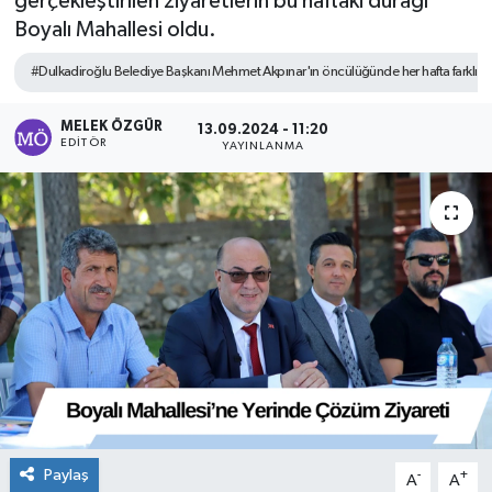
gerçekleştirilen ziyaretlerin bu haftaki durağı
Boyalı Mahallesi oldu.
Sağlık
#Dulkadiroğlu Belediye Başkanı Mehmet Akpınar'ın öncülüğünde her hafta farklı bir 
Spor
MELEK ÖZGÜR
13.09.2024 - 11:20
EDITÖR
YAYINLANMA
Tarih - Kültür - Sanat - Turizm
Yaşam
Paylaş
-
+
A
A