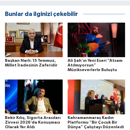
Bunlar da ilginizi çekebilir
Başkan Narlı: 15 Temmuz,
Ali Şah’ın Yeni Eseri “Atsam
Millet İradesinin Zaferidir
Atılmıyorsun”
Müzikseverlerle Buluştu
Bekir Kılıç, Sigorta Aracıları
Kahramanmaraş Kadın
Zirvesi 2026’da Konuşmacı
Platformu “Bir Çocuk Bir
Olarak Yer Aldı
Dünya” Çalıştayı Düzenledi