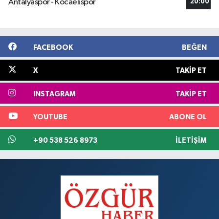
Antalyaspor - Kocaelispor
20:00
FACEBOOK
BEĞEN
X
TAKIP ET
INSTAGRAM
TAKIP ET
YOUTUBE
ABONE OL
+90 538 526 8973
İLETIŞIM