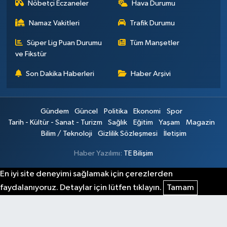
Nöbetçi Eczaneler
Hava Durumu
Namaz Vakitleri
Trafik Durumu
Süper Lig Puan Durumu
Tüm Manşetler
ve Fikstür
Son Dakika Haberleri
Haber Arşivi
Gündem
Güncel
Politika
Ekonomi
Spor
Tarih - Kültür - Sanat - Turizm
Sağlık
Eğitim
Yaşam
Magazin
Bilim / Teknoloji
Gizlilik Sözleşmesi
İletişim
Haber Yazılımı:
TE Bilişim
En iyi site deneyimi sağlamak için çerezlerden
faydalanıyoruz. Detaylar için lütfen tıklayın.
Tamam