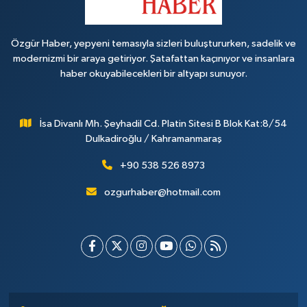
Özgür Haber, yepyeni temasıyla sizleri buluştururken, sadelik ve
modernizmi bir araya getiriyor. Şatafattan kaçınıyor ve insanlara
haber okuyabilecekleri bir altyapı sunuyor.
İsa Divanlı Mh. Şeyhadil Cd. Platin Sitesi B Blok Kat:8/54
Dulkadiroğlu / Kahramanmaraş
+90 538 526 8973
ozgurhaber@hotmail.com