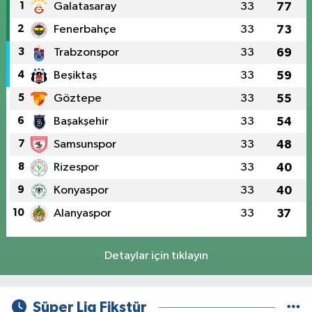
1
Galatasaray
33
77
2
Fenerbahçe
33
73
3
Trabzonspor
33
69
4
Beşiktaş
33
59
5
Göztepe
33
55
6
Başakşehir
33
54
7
Samsunspor
33
48
8
Rizespor
33
40
9
Konyaspor
33
40
10
Alanyaspor
33
37
Detaylar için tıklayın
Süper Lig Fikstür