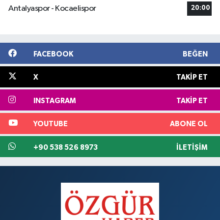
Antalyaspor - Kocaelispor
20:00
FACEBOOK
BEĞEN
X
TAKIP ET
INSTAGRAM
TAKIP ET
YOUTUBE
ABONE OL
+90 538 526 8973
İLETIŞIM