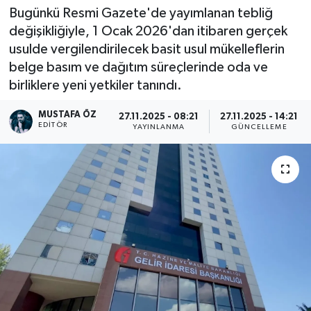
Bugünkü Resmi Gazete'de yayımlanan tebliğ
Sağlık
değişikliğiyle, 1 Ocak 2026'dan itibaren gerçek
usulde vergilendirilecek basit usul mükelleflerin
Spor
belge basım ve dağıtım süreçlerinde oda ve
birliklere yeni yetkiler tanındı.
Tarih - Kültür - Sanat - Turizm
MUSTAFA ÖZ
27.11.2025 - 08:21
27.11.2025 - 14:21
EDITÖR
YAYINLANMA
GÜNCELLEME
Yaşam