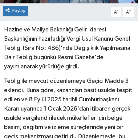
Paylaş
-
+
A
A
Hazine ve Maliye Bakanlığı Gelir İdaresi
Başkanlığının hazırladığı Vergi Usul Kanunu Genel
Tebliği (Sıra No: 486)'nde Değişiklik Yapılmasına
Dair Tebliğ bugünkü Resmi Gazete'de
yayımlanarak yürürlüğe girdi.
Tebliğ ile mevcut düzenlemeye Geçici Madde 3
eklendi. Buna göre, kazançları basit usulde tespit
edilen ve 8 Eylül 2025 tarihli Cumhurbaşkanı
Kararı uyarınca 1 Ocak 2026'dan itibaren gerçek
usulde vergilendirilecek mükellefler için belge
basım, dağıtım ve izleme süreçlerinde yeni bir
geçiş mekanizması getirildi. Düzenlemeyle, bu