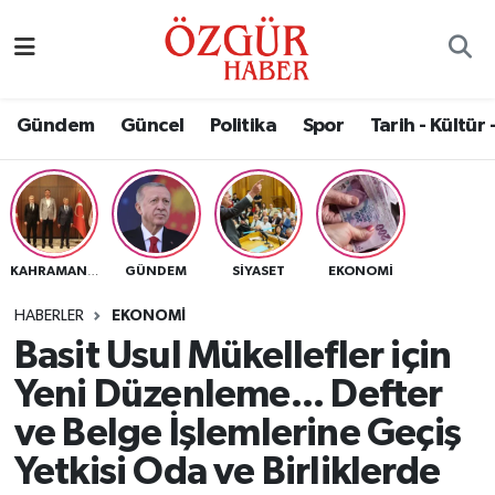
Alısveriş
MODA - GÜZELLİK
Nöbetçi Eczaneler
Gündem
Güncel
Politika
Spor
Tarih - Kültür 
Bilim / Teknoloji
Hava Durumu
Eğitim
Namaz Vakitleri
Ekonomi
Trafik Durumu
GÜNDEM
SIYASET
EKONOMI
KAHRAMANMARAŞ
Güncel
Süper Lig Puan Durumu ve Fikstür
HABERLER
EKONOMI
Basit Usul Mükellefler için
Gündem
Tüm Manşetler
Yeni Düzenleme... Defter
Magazin
Son Dakika Haberleri
ve Belge İşlemlerine Geçiş
Yetkisi Oda ve Birliklerde
Politika
Haber Arşivi