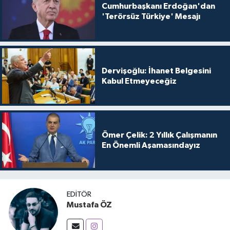
Cumhurbaşkanı Erdoğan'dan
'Terörsüz Türkiye' Mesajı
Dervişoğlu: İhanet Belgesini
Kabul Etmeyeceğiz
Ömer Çelik: 2 Yıllık Çalışmanın
En Önemli Aşamasındayız
EDITÖR
Mustafa ÖZ