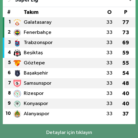
#
Takım
O
P
1
Galatasaray
33
77
2
Fenerbahçe
33
73
3
Trabzonspor
33
69
4
Beşiktaş
33
59
5
Göztepe
33
55
6
Başakşehir
33
54
7
Samsunspor
33
48
8
Rizespor
33
40
9
Konyaspor
33
40
10
Alanyaspor
33
37
Detaylar için tıklayın