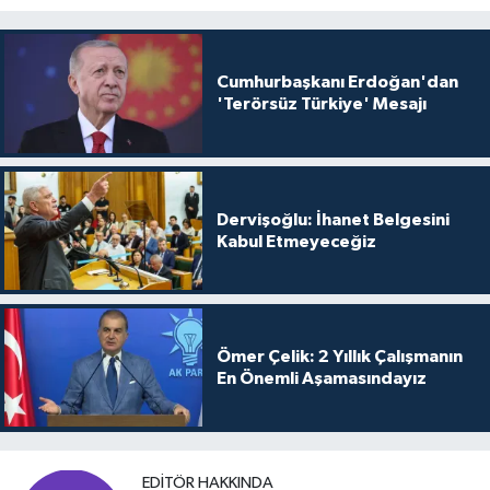
Cumhurbaşkanı Erdoğan'dan
'Terörsüz Türkiye' Mesajı
Dervişoğlu: İhanet Belgesini
Kabul Etmeyeceğiz
Ömer Çelik: 2 Yıllık Çalışmanın
En Önemli Aşamasındayız
EDITÖR HAKKINDA