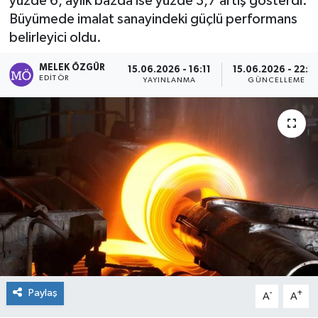
yüzde 6, aylık bazda ise yüzde 3,7 artış gösterdi.
Büyümede imalat sanayindeki güçlü performans
Sağlık
belirleyici oldu.
Spor
MELEK ÖZGÜR
15.06.2026 - 16:11
15.06.2026 - 22:2
EDITÖR
YAYINLANMA
GÜNCELLEME
Tarih - Kültür - Sanat - Turizm
Yaşam
Paylaş
-
+
A
A