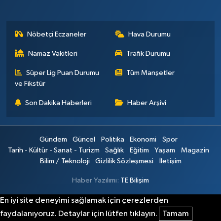
Nöbetçi Eczaneler
Hava Durumu
Namaz Vakitleri
Trafik Durumu
Süper Lig Puan Durumu
Tüm Manşetler
ve Fikstür
Son Dakika Haberleri
Haber Arşivi
Gündem
Güncel
Politika
Ekonomi
Spor
Tarih - Kültür - Sanat - Turizm
Sağlık
Eğitim
Yaşam
Magazin
Bilim / Teknoloji
Gizlilik Sözleşmesi
İletişim
Haber Yazılımı:
TE Bilişim
En iyi site deneyimi sağlamak için çerezlerden
faydalanıyoruz. Detaylar için lütfen tıklayın.
Tamam