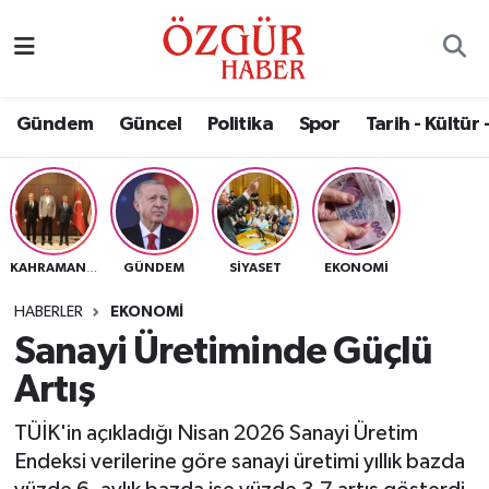
Alısveriş
MODA - GÜZELLİK
Nöbetçi Eczaneler
Gündem
Güncel
Politika
Spor
Tarih - Kültür 
Bilim / Teknoloji
Hava Durumu
Eğitim
Namaz Vakitleri
Ekonomi
Trafik Durumu
GÜNDEM
SIYASET
EKONOMI
KAHRAMANMARAŞ
Güncel
Süper Lig Puan Durumu ve Fikstür
HABERLER
EKONOMI
Sanayi Üretiminde Güçlü
Gündem
Tüm Manşetler
Artış
Magazin
Son Dakika Haberleri
TÜİK'in açıkladığı Nisan 2026 Sanayi Üretim
Endeksi verilerine göre sanayi üretimi yıllık bazda
Politika
Haber Arşivi