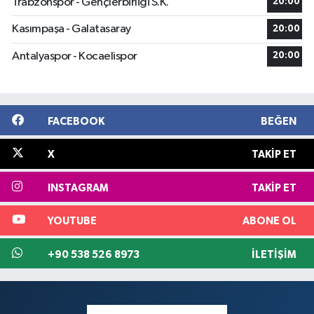
Trabzonspor - Gençlerbirliği S.K.
20:00
Kasımpaşa - Galatasaray
20:00
Antalyaspor - Kocaelispor
20:00
FACEBOOK
BEĞEN
X
TAKIP ET
INSTAGRAM
TAKIP ET
YOUTUBE
ABONE OL
+90 538 526 8973
İLETIŞIM