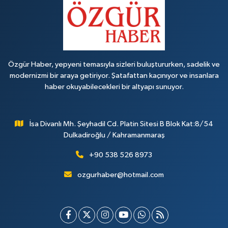
Özgür Haber, yepyeni temasıyla sizleri buluştururken, sadelik ve
modernizmi bir araya getiriyor. Şatafattan kaçınıyor ve insanlara
haber okuyabilecekleri bir altyapı sunuyor.
İsa Divanlı Mh. Şeyhadil Cd. Platin Sitesi B Blok Kat:8/54
Dulkadiroğlu / Kahramanmaraş
+90 538 526 8973
ozgurhaber@hotmail.com