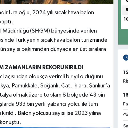
dir Uraloğlu, 2024 yılı sıcak hava balon
1
 yaptı.
nel Müdürlüğü (SHGM) bünyesinde verilen
sinde Türkiyenin sıcak hava balon turizminde
ün sayısı bakımından dünyada en üst sıralara
ÜM ZAMANLARIN REKORU KIRILDI
1
mi açısından oldukça verimli bir yıl olduğunu
Ri
ya, Pamukkale, Soğanlı, Çat, Ihlara, Şanlıurfa
talya olmak üzere toplam 8 bölgede 43 bin
1
şlarda 933 bin yerli-yabancı yolcu ile tüm
Fa
kırıldı. Balon yolcusu sayısı ise 2023 yılına
Ga
 konuştu.
Sa