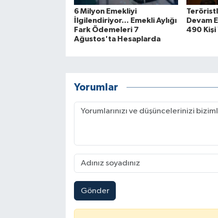
6 Milyon Emekliyi
Terörist
İlgilendiriyor... Emekli Aylığı
Devam Ed
Fark Ödemeleri 7
490 Kişi
Ağustos'ta Hesaplarda
Yorumlar
Gönder