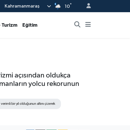
°
Kahramanmaraş
10
- Turizm
Eğitim
rizmi açısından oldukça
zamanların yolcu rekorunun
erimli bir yıl olduğunun altını çizerek