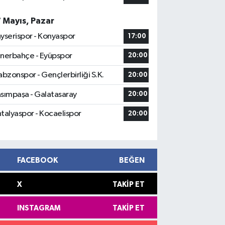
7 Mayıs, Pazar
yserispor - Konyaspor
17:00
nerbahçe - Eyüpspor
20:00
abzonspor - Gençlerbirliği S.K.
20:00
sımpaşa - Galatasaray
20:00
talyaspor - Kocaelispor
20:00
FACEBOOK
BEĞEN
X
TAKIP ET
INSTAGRAM
TAKIP ET