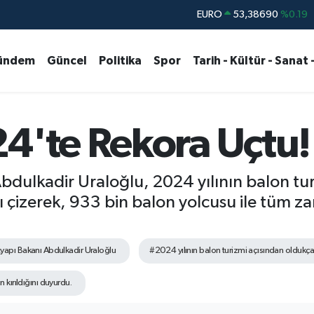
STERLİN
61,60380
%0.18
G.ALTIN
6862,09000
%0.19
ündem
Güncel
Politika
Spor
Tarih - Kültür - Sanat 
BİST100
14.598,00
%0
BITCOIN
79.591,74
%-1.82
DOLAR
45,43620
%0.02
4'te Rekora Uçtu!
EURO
53,38690
%0.19
bdulkadir Uraloğlu, 2024 yılının balon tu
ını çizerek, 933 bin balon yolcusu ile tüm 
tyapı Bakanı Abdulkadir Uraloğlu
#2024 yılının balon turizmi açısından oldukça v
kırıldığını duyurdu.