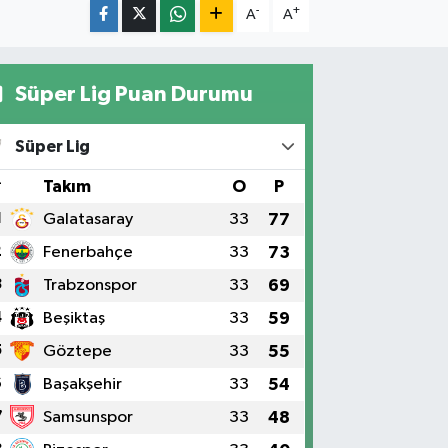
-
+
A
A
Süper Lig Puan Durumu
Süper Lig
#
Takım
O
P
1
Galatasaray
33
77
2
Fenerbahçe
33
73
3
Trabzonspor
33
69
4
Beşiktaş
33
59
5
Göztepe
33
55
6
Başakşehir
33
54
7
Samsunspor
33
48