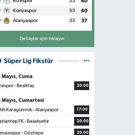
8
Rizespor
33
40
9
Konyaspor
33
40
0
Alanyaspor
33
37
Detaylar için tıklayın
Süper Lig Fikstür
5 Mayıs, Cuma
zespor - Beşiktaş
20:00
6 Mayıs, Cumartesi
tih Karagümrük - Alanyaspor
17:00
ziantep FK - Başakşehir
20:00
msunspor - Göztepe
20:00