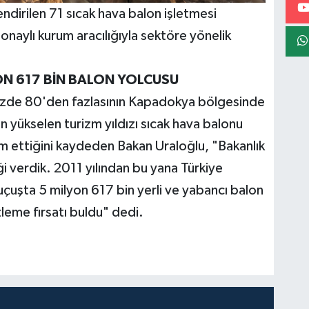
dirilen 71 sıcak hava balon işletmesi
aylı kurum aracılığıyla sektöre yönelik
YON 617 BİN BALON YOLCUSU
yüzde 80'den fazlasının Kapadokya bölgesinde
nin yükselen turizm yıldızı sıcak hava balonu
m ettiğini kaydeden Bakan Uraloğlu, "Bakanlık
i verdik. 2011 yılından bu yana Türkiye
uçuşta 5 milyon 617 bin yerli ve yabancı balon
zleme fırsatı buldu" dedi.