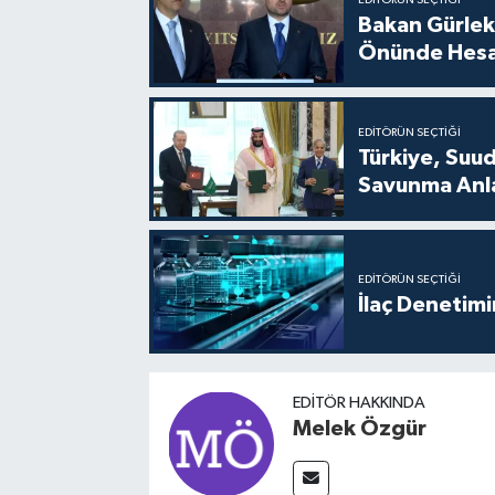
EDITÖRÜN SEÇTIĞI
Bakan Gürlek
Önünde Hesa
EDITÖRÜN SEÇTIĞI
Türkiye, Suu
Savunma Anla
EDITÖRÜN SEÇTIĞI
İlaç Denetim
EDITÖR HAKKINDA
Melek Özgür