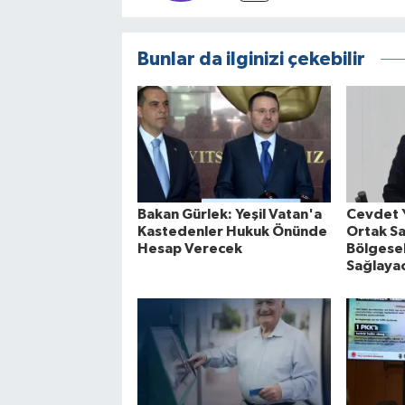
Bunlar da ilginizi çekebilir
Bakan Gürlek: Yeşil Vatan'a
Cevdet 
Kastedenler Hukuk Önünde
Ortak S
Hesap Verecek
Bölgesel
Sağlaya