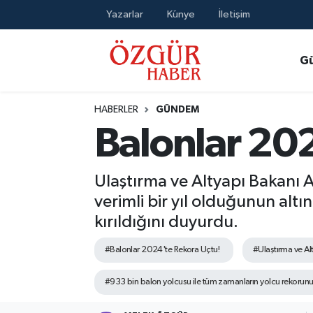
Yazarlar
Künye
İletişim
Alısveriş
MODA - GÜZELLİK
Nöbetçi Eczaneler
G
Bilim / Teknoloji
Hava Durumu
HABERLER
GÜNDEM
Eğitim
Namaz Vakitleri
Balonlar 202
Ekonomi
Trafik Durumu
Ulaştırma ve Altyapı Bakanı A
Güncel
Süper Lig Puan Durumu ve Fikstür
verimli bir yıl olduğunun alt
kırıldığını duyurdu.
Gündem
Tüm Manşetler
#Balonlar 2024'te Rekora Uçtu!
#Ulaştırma ve Al
Magazin
Son Dakika Haberleri
#933 bin balon yolcusu ile tüm zamanların yolcu rekorunun 
Politika
Haber Arşivi