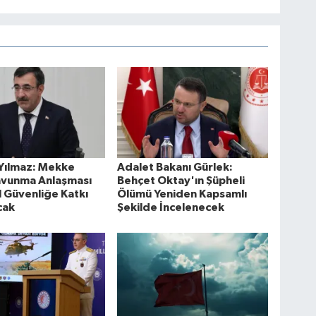
Yılmaz: Mekke
Adalet Bakanı Gürlek:
avunma Anlaşması
Behçet Oktay'ın Şüpheli
 Güvenliğe Katkı
Ölümü Yeniden Kapsamlı
cak
Şekilde İncelenecek