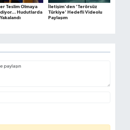
ler Teslim Olmaya
İletişim'den 'Terörsüz
iyor... Hudutlarda
Türkiye' Hedefli Videolu
 Yakalandı
Paylaşım