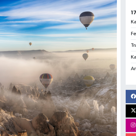
1
Ka
Fe
Tr
Ka
An