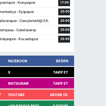
yserispor - Konyaspor
17:00
nerbahçe - Eyüpspor
20:00
abzonspor - Gençlerbirliği S.K.
20:00
sımpaşa - Galatasaray
20:00
talyaspor - Kocaelispor
20:00
FACEBOOK
BEĞEN
X
TAKIP ET
INSTAGRAM
TAKIP ET
YOUTUBE
ABONE OL