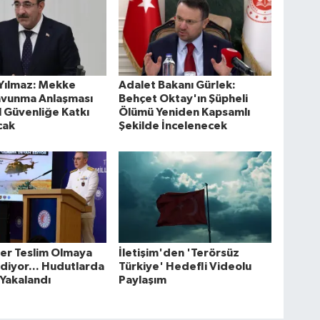
Yılmaz: Mekke
Adalet Bakanı Gürlek:
avunma Anlaşması
Behçet Oktay'ın Şüpheli
 Güvenliğe Katkı
Ölümü Yeniden Kapsamlı
cak
Şekilde İncelenecek
ler Teslim Olmaya
İletişim'den 'Terörsüz
iyor... Hudutlarda
Türkiye' Hedefli Videolu
 Yakalandı
Paylaşım