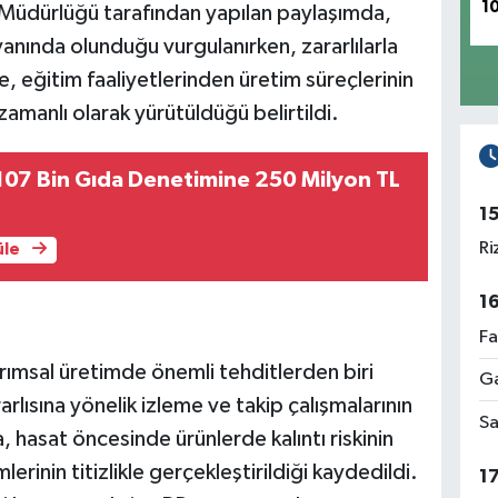
1
Müdürlüğü tarafından yapılan paylaşımda,
yanında olunduğu vurgulanırken, zararlılarla
 eğitim faaliyetlerinden üretim süreçlerinin
zamanlı olarak yürütüldüğü belirtildi.
07 Bin Gıda Denetimine 250 Milyon TL
1
Ri
üle
1
Fa
arımsal üretimde önemli tehditlerden biri
Ga
rlısına yönelik izleme ve takip çalışmalarının
Sa
, hasat öncesinde ürünlerde kalıntı riskinin
rinin titizlikle gerçekleştirildiği kaydedildi.
1