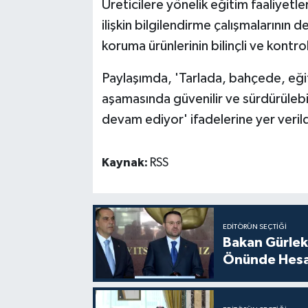
Üreticilere yönelik eğitim faaliyet
ilişkin bilgilendirme çalışmalarının d
koruma ürünlerinin bilinçli ve kontro
Paylaşımda, 'Tarlada, bahçede, eği
aşamasında güvenilir ve sürdürülebil
devam ediyor' ifadelerine yer verild
Kaynak:
RSS
EDITÖRÜN SEÇTIĞI
Bakan Gürlek
Önünde Hesa