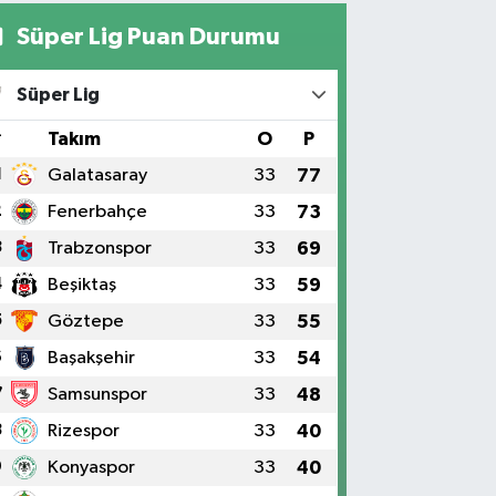
Süper Lig Puan Durumu
Süper Lig
#
Takım
O
P
1
Galatasaray
33
77
2
Fenerbahçe
33
73
3
Trabzonspor
33
69
4
Beşiktaş
33
59
5
Göztepe
33
55
6
Başakşehir
33
54
7
Samsunspor
33
48
8
Rizespor
33
40
9
Konyaspor
33
40