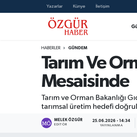
Yazarlar
Künye
İletişim
Alısveriş
MODA - GÜZELLİK
Nöbetçi Eczaneler
G
Bilim / Teknoloji
Hava Durumu
HABERLER
GÜNDEM
Eğitim
Namaz Vakitleri
Tarım Ve Or
Ekonomi
Trafik Durumu
Mesaisinde
Güncel
Süper Lig Puan Durumu ve Fikstür
Tarım ve Orman Bakanlığı Gıd
Gündem
Tüm Manşetler
tarımsal üretim hedefi doğrul
Magazin
Son Dakika Haberleri
MELEK ÖZGÜR
25.06.2026 - 14:34
EDITÖR
YAYINLANMA
Politika
Haber Arşivi