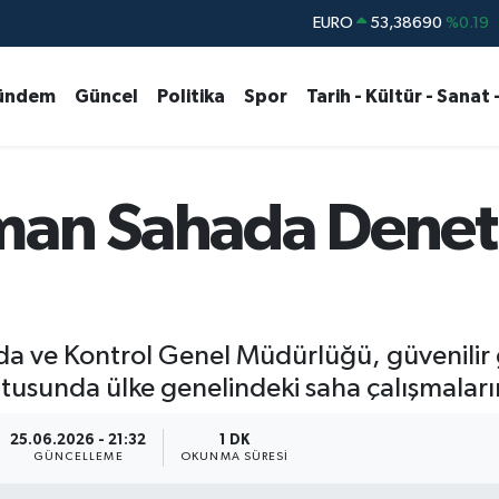
STERLİN
61,60380
%0.18
G.ALTIN
6862,09000
%0.19
ündem
Güncel
Politika
Spor
Tarih - Kültür - Sanat 
BİST100
14.598,00
%0
BITCOIN
79.591,74
%-1.82
DOLAR
45,43620
%0.02
man Sahada Denet
EURO
53,38690
%0.19
a ve Kontrol Genel Müdürlüğü, güvenilir gı
tusunda ülke genelindeki saha çalışmaların
25.06.2026 - 21:32
1 DK
GÜNCELLEME
OKUNMA SÜRESI