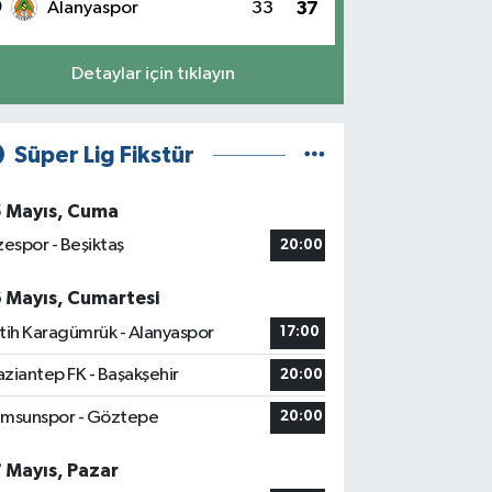
0
Alanyaspor
33
37
Detaylar için tıklayın
Süper Lig Fikstür
5 Mayıs, Cuma
zespor - Beşiktaş
20:00
6 Mayıs, Cumartesi
tih Karagümrük - Alanyaspor
17:00
ziantep FK - Başakşehir
20:00
msunspor - Göztepe
20:00
7 Mayıs, Pazar