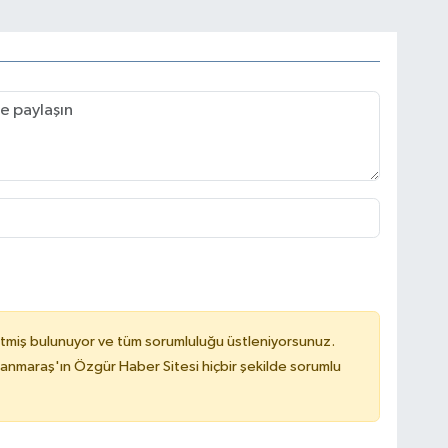
tmiş bulunuyor ve tüm sorumluluğu üstleniyorsunuz.
nmaraş'ın Özgür Haber Sitesi hiçbir şekilde sorumlu