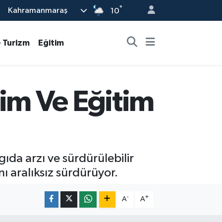
°
Kahramanmaraş
10
- Turizm
Eğitim
im Ve Eğitim
da arzı ve sürdürülebilir
ı aralıksız sürdürüyor.
-
+
A
A