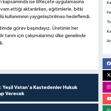
leri kapsamında ise BReçete uygulamasına
Ka
evam ettiği aktarılırken, eğitimlerle, bitki
Fe
llü kullanımının yaygınlaştırılması hedeflendi.
Tr
timde görev başındayız. Üretimin her
Ka
ir tarım için çalışmalarımız ülke genelinde
An
i.
: Yeşil Vatan'a Kastedenler Hukuk
p Verecek