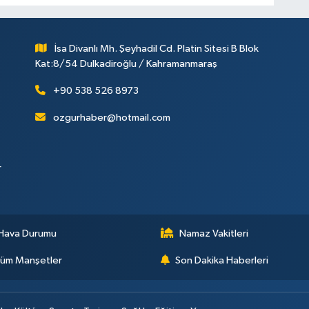
İsa Divanlı Mh. Şeyhadil Cd. Platin Sitesi B Blok
Kat:8/54 Dulkadiroğlu / Kahramanmaraş
+90 538 526 8973
ozgurhaber@hotmail.com
r
Hava Durumu
Namaz Vakitleri
üm Manşetler
Son Dakika Haberleri