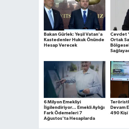
Bakan Gürlek: Yeşil Vatan'a
Cevdet 
Kastedenler Hukuk Önünde
Ortak S
Hesap Verecek
Bölgesel
Sağlaya
6 Milyon Emekliyi
Terörist
İlgilendiriyor... Emekli Aylığı
Devam Ed
Fark Ödemeleri 7
490 Kişi
Ağustos'ta Hesaplarda