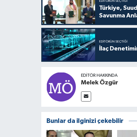
EDITÖRÜN SEÇTIĞI
Türkiye, Suu
Savunma Anla
EDITÖRÜN SEÇTIĞI
İlaç Denetim
EDITÖR HAKKINDA
Melek Özgür
Bunlar da ilginizi çekebilir