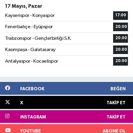
17 Mayıs, Pazar
Kayserispor - Konyaspor
17:00
Fenerbahçe - Eyüpspor
20:00
Trabzonspor - Gençlerbirliği S.K.
20:00
Kasımpaşa - Galatasaray
20:00
Antalyaspor - Kocaelispor
20:00
FACEBOOK
BEĞEN
X
TAKIP ET
INSTAGRAM
TAKIP ET
YOUTUBE
ABONE OL