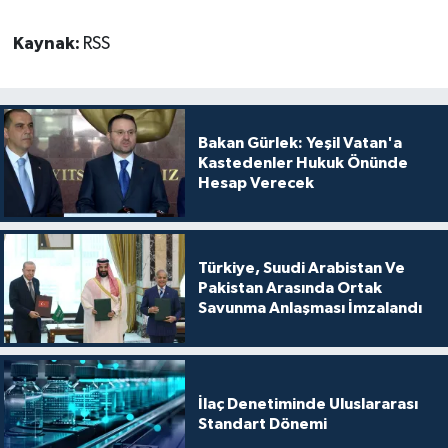
Kaynak:
RSS
Bakan Gürlek: Yeşil Vatan'a
Kastedenler Hukuk Önünde
Hesap Verecek
Türkiye, Suudi Arabistan Ve
Pakistan Arasında Ortak
Savunma Anlaşması İmzalandı
İlaç Denetiminde Uluslararası
Standart Dönemi