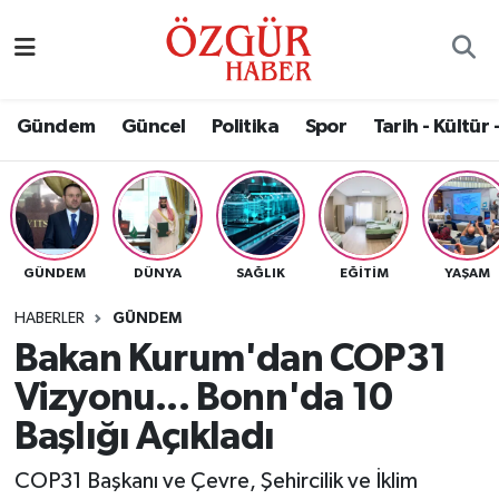
Alısveriş
MODA - GÜZELLİK
Nöbetçi Eczaneler
Gündem
Güncel
Politika
Spor
Tarih - Kültür 
Bilim / Teknoloji
Hava Durumu
Eğitim
Namaz Vakitleri
Ekonomi
Trafik Durumu
GÜNDEM
DÜNYA
SAĞLIK
EĞITIM
YAŞAM
Güncel
Süper Lig Puan Durumu ve Fikstür
HABERLER
GÜNDEM
Bakan Kurum'dan COP31
Gündem
Tüm Manşetler
Vizyonu... Bonn'da 10
Magazin
Son Dakika Haberleri
Başlığı Açıkladı
COP31 Başkanı ve Çevre, Şehircilik ve İklim
Politika
Haber Arşivi