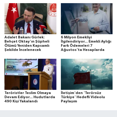
Adalet Bakanı Gürlek:
6 Milyon Emekliyi
Behçet Oktay'ın Şüpheli
İlgilendiriyor... Emekli Aylığı
Ölümü Yeniden Kapsamlı
Fark Ödemeleri 7
Şekilde İncelenecek
Ağustos'ta Hesaplarda
Teröristler Teslim Olmaya
İletişim'den 'Terörsüz
Devam Ediyor... Hudutlarda
Türkiye' Hedefli Videolu
490 Kişi Yakalandı
Paylaşım