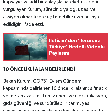
kapsayıcı ve adil bir anlayışla hareket ettiklerini
vurgulayan Kurum, sürecin diyalog, uzlaşı ve
aksiyon olmak üzere üç temel ilke üzerine inşa
edildiğini ifade etti.
İletişim'den 'Terörsüz
Türkiye' Hedefli Videolu
Paylaşım
10 ÖNCELİKLİ ALAN BELİRLENDİ
Bakan Kurum, COP31 Eylem Gündemi
kapsamında belirlenen 10 öncelikli alanın; sıfır atık
ve metan azaltımı, temiz enerji ve elektrifikasyon,
gıda güvenliği ve sürdürülebilir tarım, yeşil
sanayileşme, okyanuslar ve denizler, iklim dostu