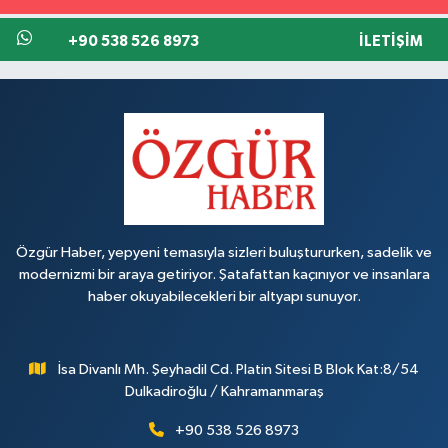
+90 538 526 8973
İLETIŞIM
Özgür Haber, yepyeni temasıyla sizleri buluştururken, sadelik ve
modernizmi bir araya getiriyor. Şatafattan kaçınıyor ve insanlara
haber okuyabilecekleri bir altyapı sunuyor.
İsa Divanlı Mh. Şeyhadil Cd. Platin Sitesi B Blok Kat:8/54
Dulkadiroğlu / Kahramanmaraş
+90 538 526 8973