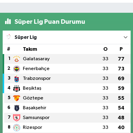
Süper Lig Puan Durumu
Süper Lig
#
Takım
O
P
1
Galatasaray
33
77
2
Fenerbahçe
33
73
3
Trabzonspor
33
69
4
Beşiktaş
33
59
5
Göztepe
33
55
6
Başakşehir
33
54
7
Samsunspor
33
48
8
Rizespor
33
40