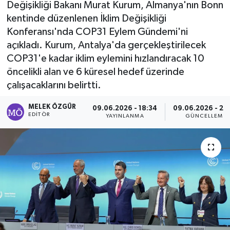
Değişikliği Bakanı Murat Kurum, Almanya'nın Bonn
kentinde düzenlenen İklim Değişikliği
Sağlık
Konferansı'nda COP31 Eylem Gündemi'ni
açıkladı. Kurum, Antalya'da gerçekleştirilecek
Spor
COP31'e kadar iklim eylemini hızlandıracak 10
Tarih - Kültür - Sanat - Turizm
öncelikli alan ve 6 küresel hedef üzerinde
çalışacaklarını belirtti.
Yaşam
MELEK ÖZGÜR
09.06.2026 - 18:34
09.06.2026 - 22
EDITÖR
YAYINLANMA
GÜNCELLEME